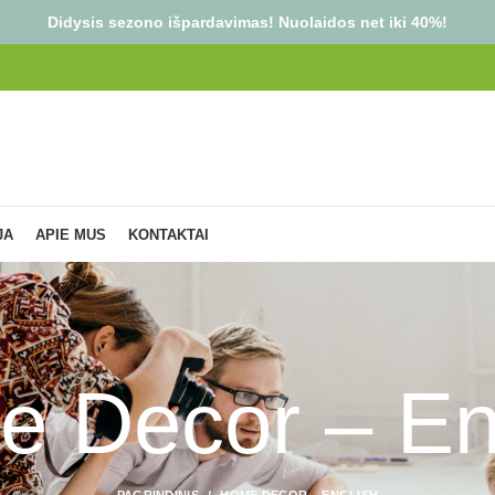
Didysis sezono išpardavimas! Nuolaidos net iki 40%!
JA
APIE MUS
KONTAKTAI
 Decor – En