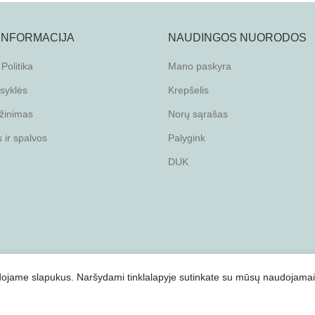
 INFORMACIJA
NAUDINGOS NUORODOS
Politika
Mano paskyra
isyklės
Krepšelis
žinimas
Norų sąrašas
ir spalvos
Palygink
DUK
audojame slapukus. Naršydami tinklalapyje sutinkate su mūsų naudojamai