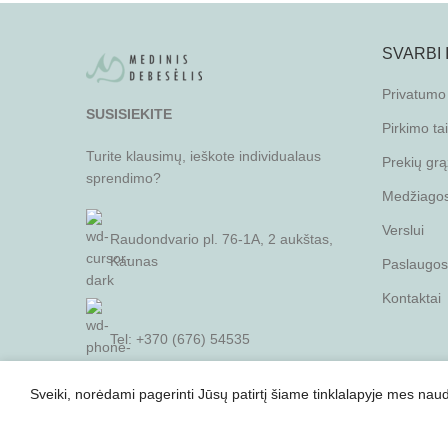
SVARBI
Privatumo 
SUSISIEKITE
Pirkimo ta
Turite klausimų, ieškote individualaus
Prekių grą
sprendimo?
Medžiagos 
Verslui
Raudondvario pl. 76-1A, 2 aukštas,
Kaunas
Paslaugos
Kontaktai
Tel: +370 (676) 54535
Sveiki, norėdami pagerinti Jūsų patirtį šiame tinklalapyje mes n
E-paštas:
vadyba@sistemis.lt