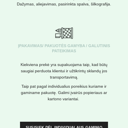
Dažymas, aliejavimas, pasirinkta spalva, šilkografija.
ĮPAKAVIMAS/ PAKUOTĖS GAMYBA / GALUTINIS
PATEIKIMAS
Kiekviena prekė yra supakuojama taip, kad būtų
saugiai perduota klientui ir užtikrintų sklandų jos
transportavimą.
Taip pat pagal individualius poreikius kuriame ir
gaminame pakuotę. Galimi įvairūs popieriaus ar
kartono variantai.
SUSISIEK DĖL INDIVIDUALAUS GAMINIO