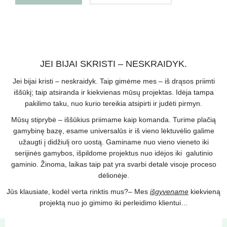
JEI BIJAI SKRISTI – NESKRAIDYK.
Jei bijai kristi – neskraidyk. Taip gimėme mes – iš drąsos priimti
iššūkį; taip atsiranda ir kiekvienas mūsų projektas. Idėja tampa
pakilimo taku, nuo kurio tereikia atsipirti ir judėti pirmyn.
Mūsų stiprybė – iššūkius priimame kaip komanda. Turime plačią
gamybinę bazę, esame universalūs ir iš vieno lėktuvėlio galime
užaugti į didžiulį oro uostą. Gaminame nuo vieno vieneto iki
serijinės gamybos, išpildome projektus nuo idėjos iki galutinio
gaminio. Žinoma, laikas taip pat yra svarbi detalė visoje proceso
dėlionėje.
Jūs klausiate, kodėl verta rinktis mus?– Mes
išgyvename
kiekvieną
projektą nuo jo gimimo iki perleidimo klientui…