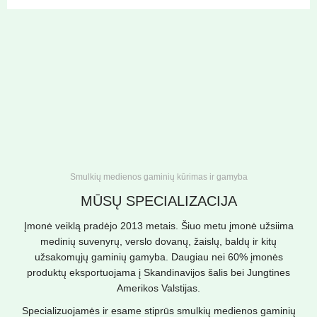
Smulkių medienos gaminių kūrimas ir gamyba
MŪSŲ SPECIALIZACIJA
Įmonė veiklą pradėjo 2013 metais. Šiuo metu įmonė užsiima
medinių suvenyrų, verslo dovanų, žaislų, baldų ir kitų
užsakomųjų gaminių gamyba. Daugiau nei 60% įmonės
produktų eksportuojama į Skandinavijos šalis bei Jungtines
Amerikos Valstijas.
Specializuojamės ir esame stiprūs smulkių medienos gaminių