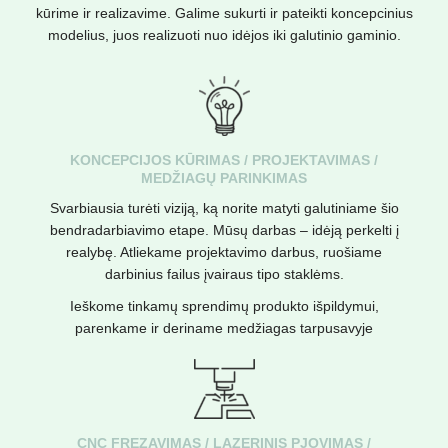
kūrime ir realizavime. Galime sukurti ir pateikti koncepcinius
modelius, juos realizuoti nuo idėjos iki galutinio gaminio.
KONCEPCIJOS KŪRIMAS / PROJEKTAVIMAS /
MEDŽIAGŲ PARINKIMAS
Svarbiausia turėti viziją, ką norite matyti galutiniame šio
bendradarbiavimo etape. Mūsų darbas – idėją perkelti į
realybę. Atliekame projektavimo darbus, ruošiame
darbinius failus įvairaus tipo staklėms.
Ieškome tinkamų sprendimų produkto išpildymui,
parenkame ir deriname medžiagas tarpusavyje
CNC FREZAVIMAS / LAZERINIS PJOVIMAS /