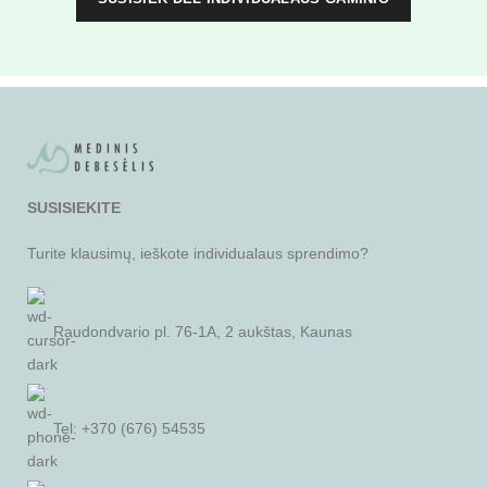
SUSISIEKITE
Turite klausimų, ieškote individualaus sprendimo?
Raudondvario pl. 76-1A, 2 aukštas, Kaunas
Tel: +370 (676) 54535