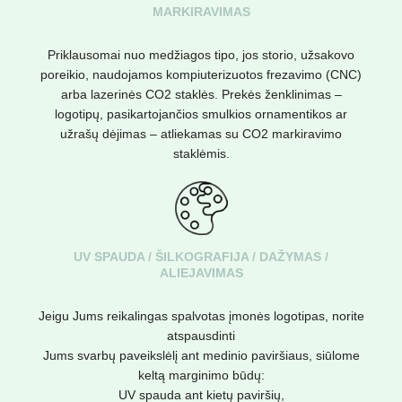
MARKIRAVIMAS
Priklausomai nuo medžiagos tipo, jos storio, užsakovo
poreikio, naudojamos kompiuterizuotos frezavimo (CNC)
arba lazerinės CO2 staklės. Prekės ženklinimas –
logotipų, pasikartojančios smulkios ornamentikos ar
užrašų dėjimas – atliekamas su CO2 markiravimo
staklėmis.
UV SPAUDA / ŠILKOGRAFIJA / DAŽYMAS /
ALIEJAVIMAS
Jeigu Jums reikalingas spalvotas įmonės logotipas, norite
atspausdinti
Jums svarbų paveikslėlį ant medinio paviršiaus, siūlome
keltą marginimo būdų:
UV spauda ant kietų paviršių,