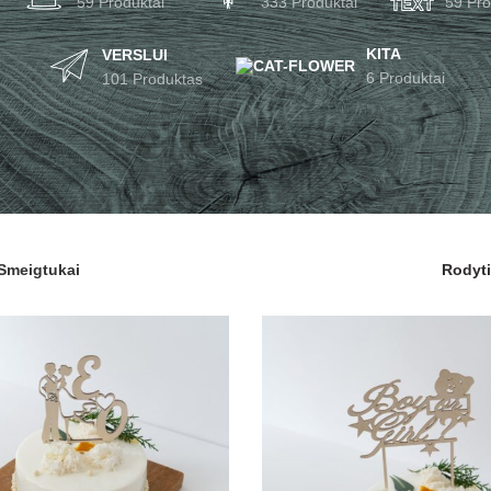
59 Produktai
333 Produktai
59 Pro
KITA
VERSLUI
6 Produktai
101 Produktas
Smeigtukai
Rodyt