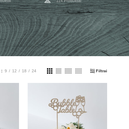
duktai
114 Produktai
i
9
12
18
24
Filtrai