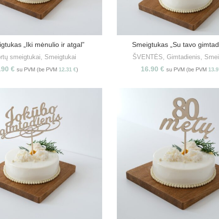
gtukas „Iki mėnulio ir atgal”
Smeigtukas „Su tavo gimtad
Į KREPŠELĮ
PASIRINKITE SAVYBE
rtų smeigtukai
,
Smeigtukai
ŠVENTĖS
,
Gimtadienis
,
Smei
.90
€
16.90
€
su PVM (be PVM
12.31
€
)
su PVM (be PVM
13.