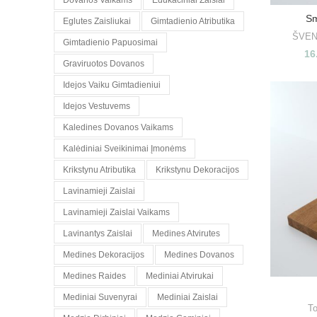
Dovanos Vaikams
Edukaciniai Zaislai
Sm
Eglutes Zaisliukai
Gimtadienio Atributika
ŠVE
Gimtadienio Papuosimai
16
Graviruotos Dovanos
Idejos Vaiku Gimtadieniui
Idejos Vestuvems
Kaledines Dovanos Vaikams
Kalėdiniai Sveikinimai Įmonėms
Krikstynu Atributika
Krikstynu Dekoracijos
Lavinamieji Zaislai
Lavinamieji Zaislai Vaikams
Lavinantys Zaislai
Medines Atvirutes
Medines Dekoracijos
Medines Dovanos
Medines Raides
Mediniai Atvirukai
Mediniai Suvenyrai
Mediniai Zaislai
To