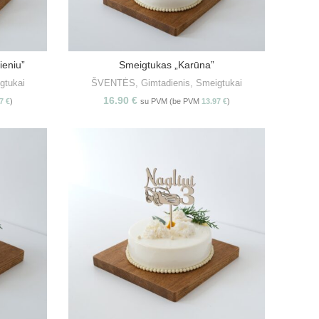
ieniu”
Smeigtukas „Karūna”
S
PASIRINKITE SAVYBES
gtukai
ŠVENTĖS
,
Gimtadienis
,
Smeigtukai
16.90
€
97
€
)
su PVM (be PVM
13.97
€
)