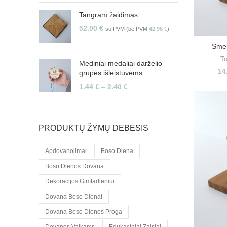
Tangram žaidimas
52.00
€
su PVM (be PVM
42.98
€
)
Smei
To
Mediniai medaliai darželio
14
grupės išleistuvėms
1.44
€
–
2.40
€
PRODUKTŲ ŽYMŲ DEBESIS
Apdovanojimai
Boso Diena
Boso Dienos Dovana
Dekoracijos Gimtadieniui
Dovana Boso Dienai
Dovana Boso Dienos Proga