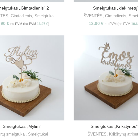
eigtukas „Gimtadienis” 2
Smeigtukas „kiek metų
PASIRINKITE SAVYBES
Į KREPŠELĮ
NTĖS
,
Gimtadienis
,
Smeigtukai
ŠVENTĖS
,
Gimtadienis
,
Smei
.90
€
12.90
€
su PVM (be PVM
13.97
€
)
su PVM (be PVM
10.
Smeigtukas „Mylim”
Smeigtukas „Krikštynos”
PASIRINKITE SAVYBES
PASIRINKITE SAVYBE
rtų smeigtukai
,
Smeigtukai
ŠVENTĖS
,
Krikštynų atribu