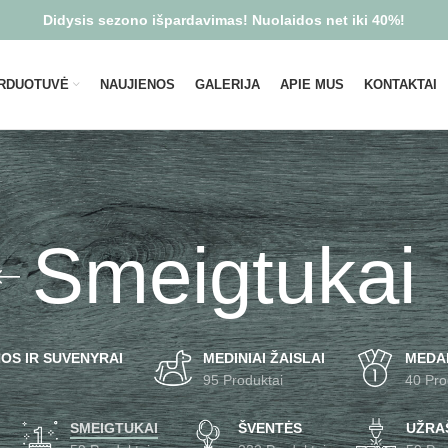
Didysis sezono išpardavimas! Nuolaidos net iki 40%!
RDUOTUVĖ
NAUJIENOS
GALERIJA
APIE MUS
KONTAKTAI
Smeigtukai
OS IR SUVENYRAI
MEDINIAI ŽAISLAI
MEDA
95 Produktai
40 Pro
SMEIGTUKAI
ŠVENTĖS
UŽRAŠ