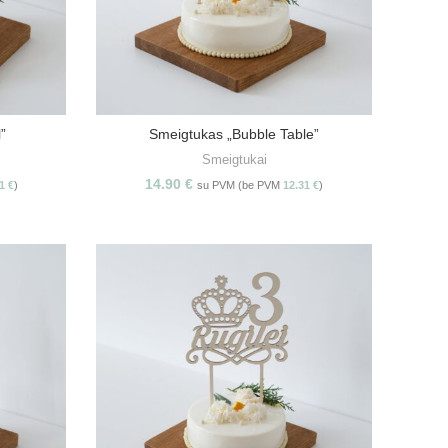
”
Smeigtukas „Bubble Table”
S
PASIRINKITE SAVYBES
Smeigtukai
14.90
€
31
€
)
su PVM (be PVM
12.31
€
)