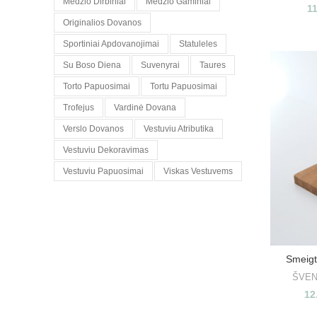
Medzio Dirbiniai
Medzio Gaminiai
1
Originalios Dovanos
Sportiniai Apdovanojimai
Statuleles
Su Boso Diena
Suvenyrai
Taures
Torto Papuosimai
Tortu Papuosimai
Trofejus
Vardinė Dovana
Verslo Dovanos
Vestuviu Atributika
Vestuviu Dekoravimas
Vestuviu Papuosimai
Viskas Vestuvems
Smeigt
ŠVE
12