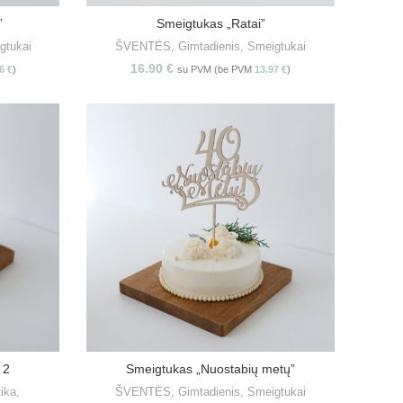
”
Smeigtukas „Ratai”
PASIRINKITE SAVYBES
gtukai
ŠVENTĖS
,
Gimtadienis
,
Smeigtukai
16.90
€
66
€
)
su PVM (be PVM
13.97
€
)
 2
Smeigtukas „Nuostabių metų”
S
PASIRINKITE SAVYBES
tika
,
ŠVENTĖS
,
Gimtadienis
,
Smeigtukai