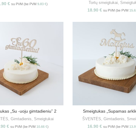
Tortų smeigtukai
,
Smeigtu
1.90
€
su PVM (be PVM
9.83
€
)
18.90
€
su PVM (be PVM
15.
ukas „Su -uoju gimtadieniu” 2
Smeigtukas „Supamas arkli
PASIRINKITE SAVYBES
PASIRINKITE SAVYBE
NTĖS
,
Gimtadienis
,
Smeigtukai
ŠVENTĖS
,
Gimtadienis
,
Smei
.90
€
16.90
€
su PVM (be PVM
10.66
€
)
su PVM (be PVM
13.