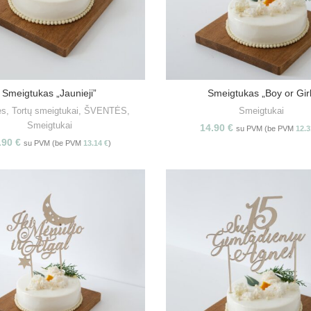
Smeigtukas „Jaunieji”
Smeigtukas „Boy or Girl
PASIRINKITE SAVYBES
PASIRINKITE SAVYBE
ės
,
Tortų smeigtukai
,
ŠVENTĖS
,
Smeigtukai
Smeigtukai
14.90
€
su PVM (be PVM
12.
.90
€
su PVM (be PVM
13.14
€
)