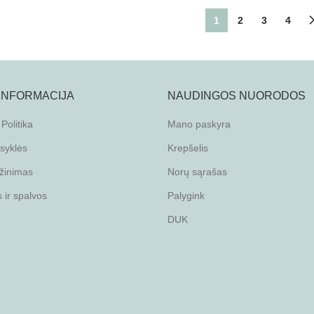
1
2
3
4
 INFORMACIJA
NAUDINGOS NUORODOS
Politika
Mano paskyra
isyklės
Krepšelis
žinimas
Norų sąrašas
ir spalvos
Palygink
DUK