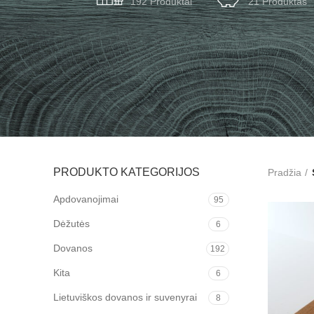
192 Produktai
21 Produktas
PRODUKTO KATEGORIJOS
Pradžia
Apdovanojimai
95
Dėžutės
6
Dovanos
192
Kita
6
Lietuviškos dovanos ir suvenyrai
8