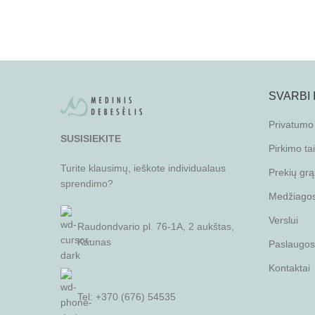
SVARBI
Privatumo 
SUSISIEKITE
Pirkimo ta
Turite klausimų, ieškote individualaus
Prekių grą
sprendimo?
Medžiagos 
Verslui
Raudondvario pl. 76-1A, 2 aukštas,
Kaunas
Paslaugos
Kontaktai
Tel: +370 (676) 54535