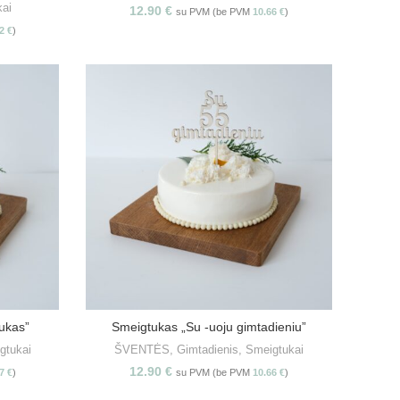
kai
12.90
€
su PVM (be PVM
10.66
€
)
62
€
)
ukas”
Smeigtukas „Su -uoju gimtadieniu”
S
PASIRINKITE SAVYBES
gtukai
ŠVENTĖS
,
Gimtadienis
,
Smeigtukai
12.90
€
97
€
)
su PVM (be PVM
10.66
€
)