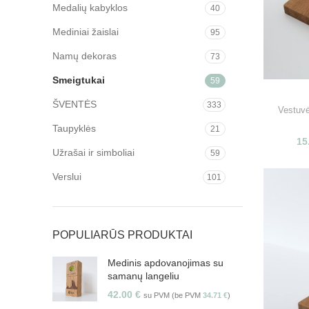
Medalių kabyklos
40
Mediniai žaislai
95
Namų dekoras
73
Smeigtukai
59
ŠVENTĖS
333
Vestuv
Taupyklės
21
15
Užrašai ir simboliai
59
Verslui
101
POPULIARŪS PRODUKTAI
Medinis apdovanojimas su
samanų langeliu
42.00
€
su PVM (be PVM
34.71
€
)