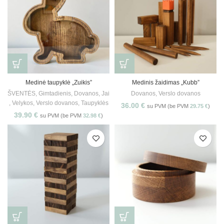
Medinė taupyklė „Zuikis”
Medinis žaidimas „Kubb”
ŠVENTĖS
,
Gimtadienis
,
Dovanos
,
Jai
Dovanos
,
Verslo dovanos
,
Velykos
,
Verslo dovanos
,
Taupyklės
36.00
€
su PVM (be PVM
29.75
€
)
39.90
€
su PVM (be PVM
32.98
€
)