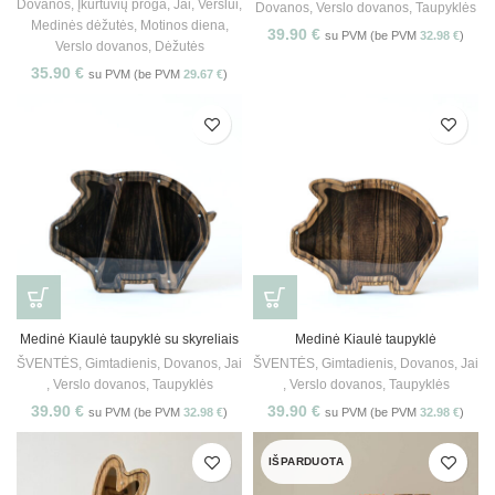
Dovanos
,
Įkurtuvių proga
,
Jai
,
Verslui
,
Dovanos
,
Verslo dovanos
,
Taupyklės
Medinės dėžutės
,
Motinos diena
,
39.90
€
su PVM (be PVM
32.98
€
)
Verslo dovanos
,
Dėžutės
35.90
€
su PVM (be PVM
29.67
€
)
Medinė Kiaulė taupyklė su skyreliais
Medinė Kiaulė taupyklė
ŠVENTĖS
,
Gimtadienis
,
Dovanos
,
Jai
ŠVENTĖS
,
Gimtadienis
,
Dovanos
,
Jai
,
Verslo dovanos
,
Taupyklės
,
Verslo dovanos
,
Taupyklės
39.90
€
39.90
€
su PVM (be PVM
32.98
€
)
su PVM (be PVM
32.98
€
)
IŠPARDUOTA