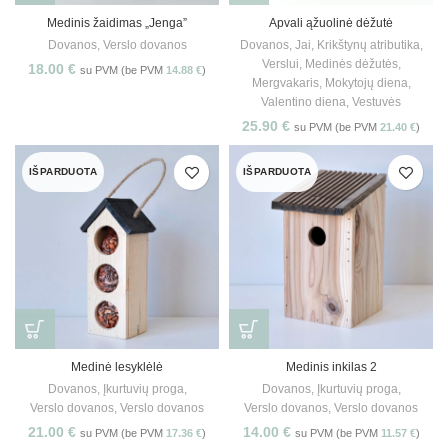
Medinis žaidimas „Jenga”
Apvali ąžuolinė dėžutė
Dovanos
,
Verslo dovanos
Dovanos
,
Jai
,
Krikštynų atributika
,
Verslui
,
Medinės dėžutės
,
18.00
€
su PVM (be PVM
14.88
€
)
Mergvakaris
,
Mokytojų diena
,
Valentino diena
,
Vestuvės
25.90
€
su PVM (be PVM
21.40
€
)
IŠPARDUOTA
IŠPARDUOTA
Medinė lesyklėlė
Medinis inkilas 2
Dovanos
,
Įkurtuvių proga
,
Dovanos
,
Įkurtuvių proga
,
Verslo dovanos
,
Verslo dovanos
Verslo dovanos
,
Verslo dovanos
21.00
€
14.00
€
su PVM (be PVM
17.36
€
)
su PVM (be PVM
11.57
€
)