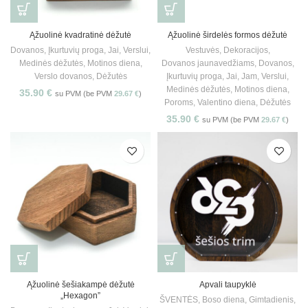
Ąžuolinė kvadratinė dėžutė
Ąžuolinė širdelės formos dėžutė
Dovanos
,
Įkurtuvių proga
,
Jai
,
Verslui
,
Vestuvės
,
Dekoracijos
,
Medinės dėžutės
,
Motinos diena
,
Dovanos jaunavedžiams
,
Dovanos
,
Verslo dovanos
,
Dėžutės
Įkurtuvių proga
,
Jai
,
Jam
,
Verslui
,
Medinės dėžutės
,
Motinos diena
,
35.90
€
su PVM (be PVM
29.67
€
)
Poroms
,
Valentino diena
,
Dėžutės
35.90
€
su PVM (be PVM
29.67
€
)
Ąžuolinė šešiakampė dėžutė
Apvali taupyklė
„Hexagon”
ŠVENTĖS
,
Boso diena
,
Gimtadienis
,