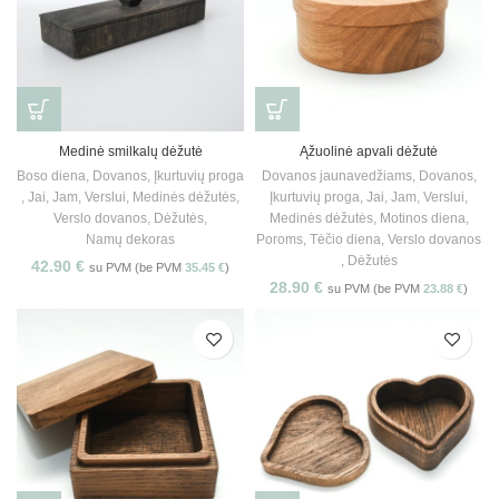
Medinė smilkalų dėžutė
Ąžuolinė apvali dėžutė
Boso diena
,
Dovanos
,
Įkurtuvių proga
Dovanos jaunavedžiams
,
Dovanos
,
,
Jai
,
Jam
,
Verslui
,
Medinės dėžutės
,
Įkurtuvių proga
,
Jai
,
Jam
,
Verslui
,
Verslo dovanos
,
Dėžutės
,
Medinės dėžutės
,
Motinos diena
,
Namų dekoras
Poroms
,
Tėčio diena
,
Verslo dovanos
,
Dėžutės
42.90
€
su PVM (be PVM
35.45
€
)
28.90
€
su PVM (be PVM
23.88
€
)