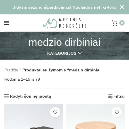
Didysis sezono išpardavimas! Nuolaidos net iki 40%!
0
medzio dirbiniai
KATEGORIJOS
Pradžia
Produktai su žymomis “medzio dirbiniai”
Rodoma 1–15 iš 79
Rodyti šoninę juostą
Filtrai