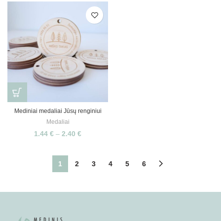
Mediniai medaliai Jūsų renginiui
Medaliai
1.44
€
–
2.40
€
1
2
3
4
5
6