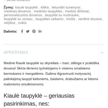
Žymų:
kiaulė taupyklė
,
kiškis
,
lietuviški suvenyrai
,
medines dovanos
,
medinės taupyklės
,
medzio dirbiniai
,
personalizuotos dovanos
,
taupykle su nuotrauka
,
taupykle su uzrasu
,
taupykles vaikams
,
triušis
,
vardinė dovana
,
velykos
,
zuikis
Dalintis
APRAŠYMAS
Medinė Kiaulė taupyklė su skyreliais – tvari, stilinga ir praktiška
dovana! Skirta tikriems tyrinėtojams ir visiems smalsiems
berniukams ir mergaitėms. Galima išgraviruoti motyvacinį
palinkėjimą taupyti kelionėms, žaislams, drabužiams ar kitoms
malonioms smulkmenoms.
Kiaulė taupyklė – geriausias
pasirinkimas, nes: