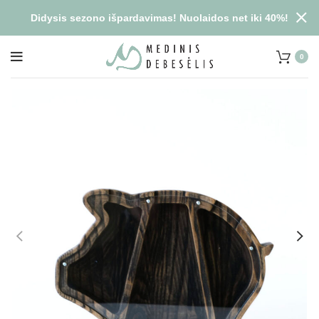
Didysis sezono išpardavimas! Nuolaidos net iki 40%!
0