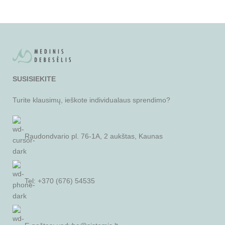
SUSISIEKITE
Turite klausimų, ieškote individualaus sprendimo?
Raudondvario pl. 76-1A, 2 aukštas, Kaunas
Tel: +370 (676) 54535