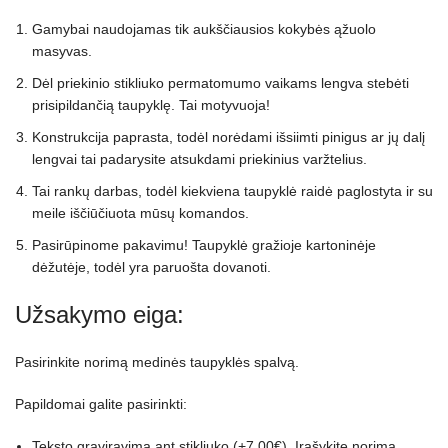
Gamybai naudojamas tik aukščiausios kokybės ąžuolo
masyvas.
Dėl priekinio stikliuko permatomumo vaikams lengva stebėti
prisipildančią taupyklę. Tai motyvuoja!
Konstrukcija paprasta, todėl norėdami išsiimti pinigus ar jų dalį
lengvai tai padarysite atsukdami priekinius varžtelius.
Tai rankų darbas, todėl kiekviena taupyklė raidė paglostyta ir su
meile iščiūčiuota mūsų komandos.
Pasirūpinome pakavimu! Taupyklė gražioje kartoninėje
dėžutėje, todėl yra paruošta dovanoti.
Užsakymo eiga:
Pasirinkite norimą medinės taupyklės spalvą.
Papildomai galite pasirinkti:
Teksto graviravimą ant stikliuko (+7,00€). Įrašykite norimą