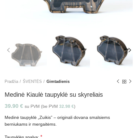
Pradžia
ŠVENTĖS
Gimtadienis
Medinė Kiaulė taupyklė su skyreliais
39.90
€
su PVM (be PVM
32.98
€
)
Medinė taupyklė „Zuikis” – originali dovana smalsiems
berniukams ir mergaitėms.
*
Taupyklės spalva: