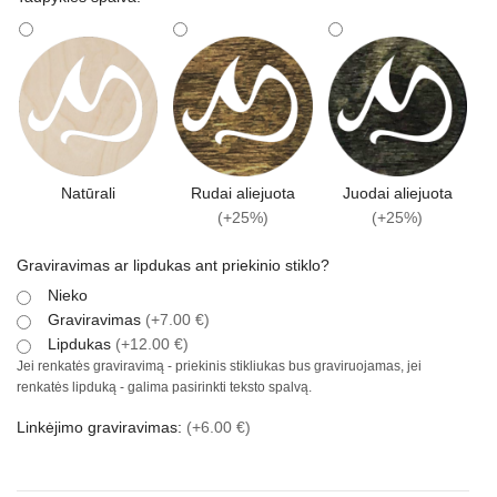
Natūrali
Rudai aliejuota
Juodai aliejuota
(+25%)
(+25%)
Graviravimas ar lipdukas ant priekinio stiklo?
Nieko
Graviravimas
(+7.00 €)
Lipdukas
(+12.00 €)
Jei renkatės graviravimą - priekinis stikliukas bus graviruojamas, jei
renkatės lipduką - galima pasirinkti teksto spalvą.
Linkėjimo graviravimas:
(+6.00 €)