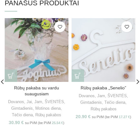
PANAŠŪS PRODUKTAI
Rūbų pakaba su vardu
Rūbų pakaba „Senelio”
suaugusiam
Dovanos
,
Jam
,
ŠVENTĖS
,
Dovanos
,
Jai
,
Jam
,
ŠVENTĖS
,
Gimtadienis
,
Tėčio diena
,
Gimtadienis
,
Motinos diena
,
Rūbų pakabos
Tėčio diena
,
Rūbų pakabos
20.90
€
su PVM (be PVM
17.27
€
)
30.90
€
su PVM (be PVM
25.54
€
)