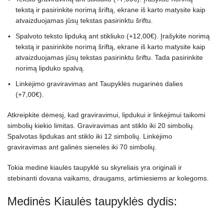
tekstą ir pasirinkite norimą šriftą, ekrane iš karto matysite kaip
atvaizduojamas jūsų tekstas pasirinktu šriftu.
Spalvoto teksto lipduką ant stikliuko (+12,00€). Įrašykite norimą
tekstą ir pasirinkite norimą šriftą, ekrane iš karto matysite kaip
atvaizduojamas jūsų tekstas pasirinktu šriftu. Tada pasirinkite
norimą lipduko spalvą.
Linkėjimo graviravimas ant Taupyklės nugarinės dalies
(+7,00€).
Atkreipkite dėmesį, kad graviravimui, lipdukui ir linkėjimui taikomi
simbolių kiekio limitas. Graviravimas ant stiklo iki 20 simbolių.
Spalvotas lipdukas ant stiklo iki 12 simbolių. Linkėjimo
graviravimas ant galinės sienelės iki 70 simbolių.
Tokia medinė kiaulės taupyklė su skyreliais yra originali ir
stebinanti dovana vaikams, draugams, artimiesiems ar kolegoms.
Medinės Kiaulės taupyklės dydis: