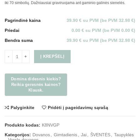
iki 70 simbolių. Dažniausiai graviruojama ant gaminio galinės sienelės.
Pagrindinė kaina
39.90 € su PVM (be PVM 32.98 €)
Priedai
0.00 € su PVM (be PVM 0.00 €)
Bendra suma
39.90 € su PVM (be PVM 32.98 €)
Į KREPŠELĮ
Palyginkite
Pridėti į pageidavimų sąrašą
Produkto kodas:
K8NVGP
Kategorijos:
Dovanos
,
Gimtadienis
,
Jai
,
ŠVENTĖS
,
Taupyklės
,
Verslo dovanos