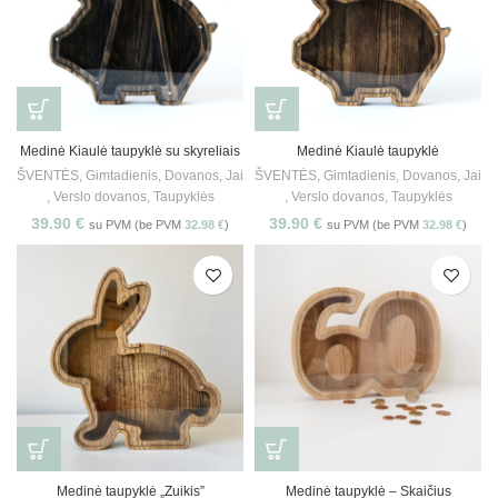
Medinė Kiaulė taupyklė su skyreliais
Medinė Kiaulė taupyklė
ŠVENTĖS
,
Gimtadienis
,
Dovanos
,
Jai
ŠVENTĖS
,
Gimtadienis
,
Dovanos
,
Jai
,
Verslo dovanos
,
Taupyklės
,
Verslo dovanos
,
Taupyklės
39.90
€
39.90
€
su PVM (be PVM
32.98
€
)
su PVM (be PVM
32.98
€
)
Medinė taupyklė „Zuikis”
Medinė taupyklė – Skaičius