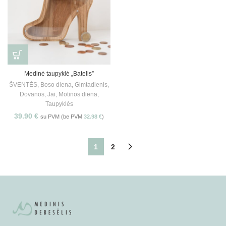
Medinė taupyklė „Batelis”
ŠVENTĖS
,
Boso diena
,
Gimtadienis
,
Dovanos
,
Jai
,
Motinos diena
,
Taupyklės
39.90
€
su PVM (be PVM
32.98
€
)
1
2