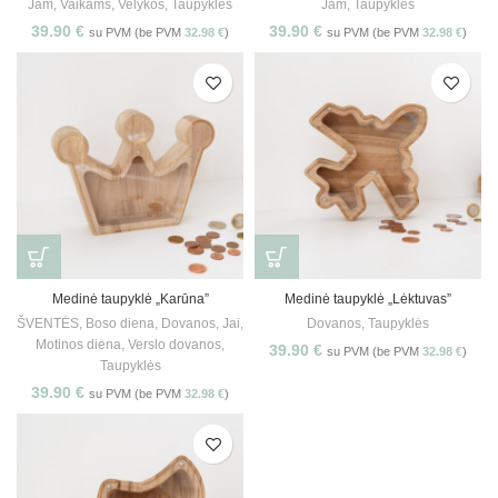
Jam
,
Vaikams
,
Velykos
,
Taupyklės
Jam
,
Taupyklės
39.90
€
39.90
€
su PVM (be PVM
32.98
€
)
su PVM (be PVM
32.98
€
)
Medinė taupyklė „Karūna”
Medinė taupyklė „Lėktuvas”
ŠVENTĖS
,
Boso diena
,
Dovanos
,
Jai
,
Dovanos
,
Taupyklės
Motinos diena
,
Verslo dovanos
,
39.90
€
su PVM (be PVM
32.98
€
)
Taupyklės
39.90
€
su PVM (be PVM
32.98
€
)