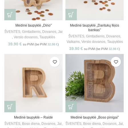
Medinė taupyklė „Dino”
Medinė taupyklė „Dantukų fėjos
bankas”
ŠVENTĖS
,
Gimtadienis
,
Dovanos
,
Jai
ŠVENTĖS
,
Gimtadienis
,
Dovanos
,
,
Verslo dovanos
,
Taupyklės
Vaikams
,
Verslo dovanos
,
Taupyklės
39.90
€
su PVM (be PVM
32.98
€
)
39.90
€
su PVM (be PVM
32.98
€
)
Medinė taupyklė – Raidė
Medinė taupyklė „Boso pinigai”
ŠVENTĖS
,
Boso diena
,
Dovanos
,
Jai
,
ŠVENTĖS
,
Boso diena
,
Dovanos
,
Jai
,