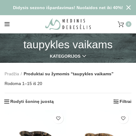
Didysis sezono išpardavimas! Nuolaidos net iki 40%!
0
taupykles vaikams
KATEGORIJOS
Pradžia
Produktai su žymomis “taupykles vaikams”
Rodoma 1–15 iš 20
Rodyti šoninę juostą
Filtrai