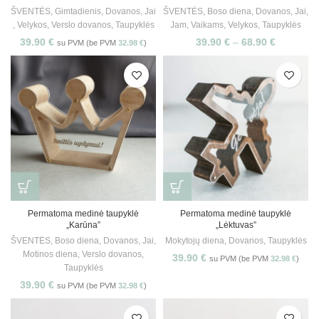
ŠVENTĖS
,
Gimtadienis
,
Dovanos
,
Jai
ŠVENTĖS
,
Boso diena
,
Dovanos
,
Jai
,
,
Velykos
,
Verslo dovanos
,
Taupyklės
Jam
,
Vaikams
,
Velykos
,
Taupyklės
39.90
€
39.90
€
–
68.90
€
su PVM (be PVM
32.98
€
)
Permatoma medinė taupyklė
Permatoma medinė taupyklė
„Karūna”
„Lėktuvas”
ŠVENTĖS
,
Boso diena
,
Dovanos
,
Jai
,
Mokytojų diena
,
Dovanos
,
Taupyklės
Motinos diena
,
Verslo dovanos
,
39.90
€
su PVM (be PVM
32.98
€
)
Taupyklės
39.90
€
su PVM (be PVM
32.98
€
)