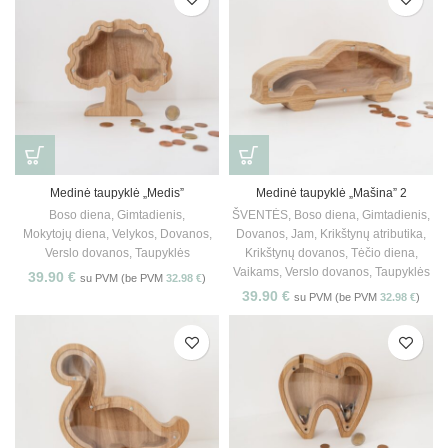
Medinė taupyklė „Medis”
Medinė taupyklė „Mašina” 2
Boso diena
,
Gimtadienis
,
ŠVENTĖS
,
Boso diena
,
Gimtadienis
,
Mokytojų diena
,
Velykos
,
Dovanos
,
Dovanos
,
Jam
,
Krikštynų atributika
,
Verslo dovanos
,
Taupyklės
Krikštynų dovanos
,
Tėčio diena
,
Vaikams
,
Verslo dovanos
,
Taupyklės
39.90
€
su PVM (be PVM
32.98
€
)
39.90
€
su PVM (be PVM
32.98
€
)