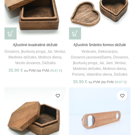
Ąžuolinė kvadratinė dėžutė
Ąžuolinė širdelės formos dėžutė
Dovanos
,
Įkurtuvių proga
,
Jai
,
Verslui
,
Vestuvės
,
Dekoracijos
,
Medinės dėžutės
,
Motinos diena
,
Dovanos jaunavedžiams
,
Dovanos
,
Verslo dovanos
,
Dėžutės
Įkurtuvių proga
,
Jai
,
Jam
,
Verslui
,
Medinės dėžutės
,
Motinos diena
,
35.90
€
su PVM (be PVM
29.67
€
)
Poroms
,
Valentino diena
,
Dėžutės
35.90
€
su PVM (be PVM
29.67
€
)