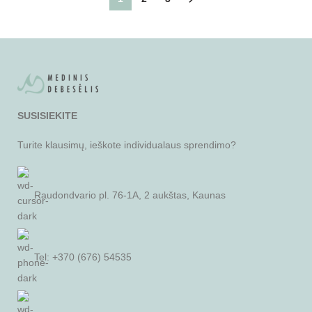
SUSISIEKITE
Turite klausimų, ieškote individualaus sprendimo?
Raudondvario pl. 76-1A, 2 aukštas, Kaunas
Tel: +370 (676) 54535