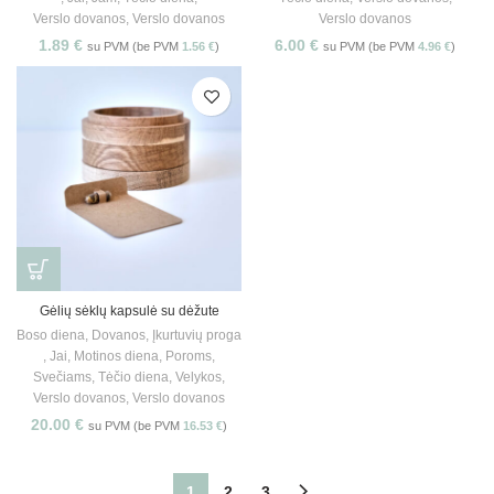
Verslo dovanos
,
Verslo dovanos
Verslo dovanos
1.89
€
6.00
€
su PVM (be PVM
1.56
€
)
su PVM (be PVM
4.96
€
)
Gėlių sėklų kapsulė su dėžute
Boso diena
,
Dovanos
,
Įkurtuvių proga
,
Jai
,
Motinos diena
,
Poroms
,
Svečiams
,
Tėčio diena
,
Velykos
,
Verslo dovanos
,
Verslo dovanos
20.00
€
su PVM (be PVM
16.53
€
)
1
2
3