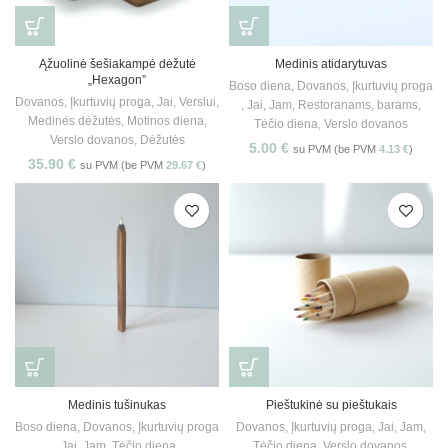
Ąžuolinė šešiakampė dėžutė
Medinis atidarytuvas
„Hexagon”
Boso diena
,
Dovanos
,
Įkurtuvių proga
Dovanos
,
Įkurtuvių proga
,
Jai
,
Verslui
,
,
Jai
,
Jam
,
Restoranams, barams
,
Medinės dėžutės
,
Motinos diena
,
Tėčio diena
,
Verslo dovanos
Verslo dovanos
,
Dėžutės
5.00
€
su PVM (be PVM
4.13
€
)
35.90
€
su PVM (be PVM
29.67
€
)
Medinis tušinukas
Pieštukinė su pieštukais
Boso diena
,
Dovanos
,
Įkurtuvių proga
Dovanos
,
Įkurtuvių proga
,
Jai
,
Jam
,
,
Jai
,
Jam
,
Tėčio diena
,
Tėčio diena
,
Verslo dovanos
,