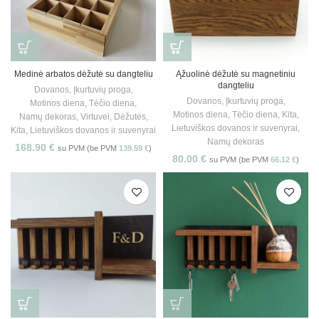
Medinė arbatos dėžutė su dangteliu
Ąžuolinė dėžutė su magnetiniu
dangteliu
Dovanos
,
Įkurtuvių proga
,
Dovanos
,
Įkurtuvių proga
,
Motinos diena
,
Tėčio diena
,
Motinos diena
,
Tėčio diena
,
Kita
,
Namų dekoras
,
Virtuvei
,
Dėžutės
,
Lietuviškos dovanos ir suvenyrai
,
Kita
,
Lietuviškos dovanos ir suvenyrai
Namų dekoras
168.90
€
su PVM (be PVM
139.59
€
)
80.00
€
su PVM (be PVM
66.12
€
)