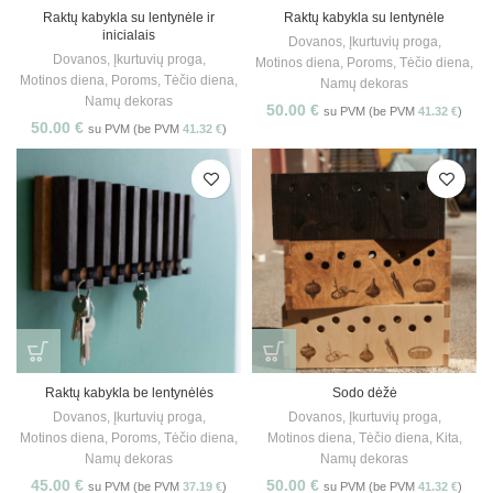
Raktų kabykla su lentynėle ir
Raktų kabykla su lentynėle
inicialais
Dovanos
,
Įkurtuvių proga
,
Dovanos
,
Įkurtuvių proga
,
Motinos diena
,
Poroms
,
Tėčio diena
,
Motinos diena
,
Poroms
,
Tėčio diena
,
Namų dekoras
Namų dekoras
50.00
€
su PVM (be PVM
41.32
€
)
50.00
€
su PVM (be PVM
41.32
€
)
Raktų kabykla be lentynėlės
Sodo dėžė
Dovanos
,
Įkurtuvių proga
,
Dovanos
,
Įkurtuvių proga
,
Motinos diena
,
Poroms
,
Tėčio diena
,
Motinos diena
,
Tėčio diena
,
Kita
,
Namų dekoras
Namų dekoras
45.00
€
50.00
€
su PVM (be PVM
37.19
€
)
su PVM (be PVM
41.32
€
)