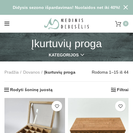
Didysis sezono išpardavimas! Nuolaidos net iki 40%!
0
Įkurtuvių proga
KATEGORIJOS
Pradžia
Dovanos
Įkurtuvių proga
Rodoma 1–15 iš 44
Rodyti šoninę juostą
Filtrai