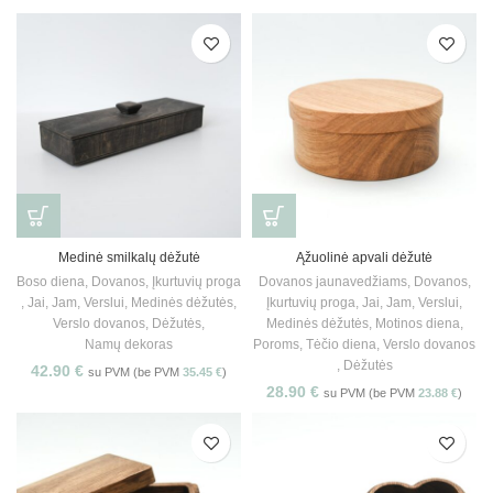
Medinė smilkalų dėžutė
Ąžuolinė apvali dėžutė
Boso diena
,
Dovanos
,
Įkurtuvių proga
Dovanos jaunavedžiams
,
Dovanos
,
,
Jai
,
Jam
,
Verslui
,
Medinės dėžutės
,
Įkurtuvių proga
,
Jai
,
Jam
,
Verslui
,
Verslo dovanos
,
Dėžutės
,
Medinės dėžutės
,
Motinos diena
,
Namų dekoras
Poroms
,
Tėčio diena
,
Verslo dovanos
,
Dėžutės
42.90
€
su PVM (be PVM
35.45
€
)
28.90
€
su PVM (be PVM
23.88
€
)