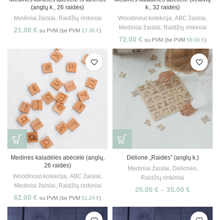
(anglų k., 26 raidės)
k., 32 raidės)
Mediniai žaislai
,
Raidžių rinkiniai
Woodinout kolekcija
,
ABC žaislai
,
Mediniai žaislai
,
Raidžių rinkiniai
21.00
€
su PVM (be PVM
17.36
€
)
72.00
€
su PVM (be PVM
59.50
€
)
Medinės kaladėlės abėcėlė (anglų,
Dėlionė „Raidės” (anglų k.)
26 raidės)
Mediniai žaislai
,
Dėlionės
,
Woodinout kolekcija
,
ABC žaislai
,
Raidžių rinkiniai
Mediniai žaislai
,
Raidžių rinkiniai
25.00
€
–
35.00
€
62.00
€
su PVM (be PVM
51.24
€
)