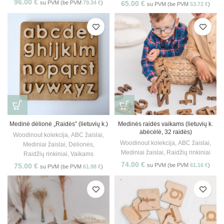
96.00
€
su PVM (be PVM
79.34
€
)
65.00
€
su PVM (be PVM
53.72
€
)
Medinė dėlionė „Raidės” (lietuvių k.)
Medinės raidės vaikams (lietuvių k.
abėcėlė, 32 raidės)
Woodinout kolekcija
,
ABC žaislai
,
Woodinout kolekcija
,
ABC žaislai
,
Mediniai žaislai
,
Dėlionės
,
Mediniai žaislai
,
Raidžių rinkiniai
Raidžių rinkiniai
,
Vaikams
74.00
€
75.00
€
su PVM (be PVM
61.16
€
)
su PVM (be PVM
61.98
€
)