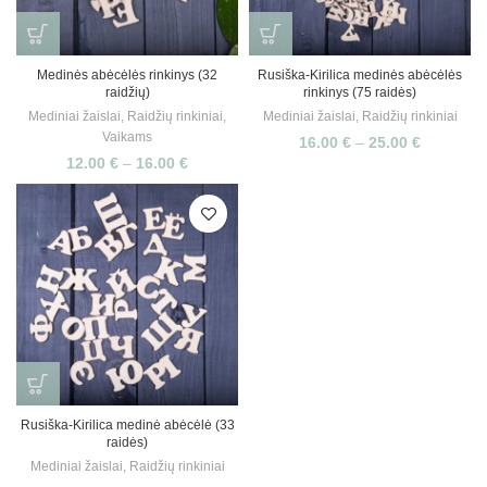
Medinės abėcėlės rinkinys (32
Rusiška-Kirilica medinės abėcėlės
raidžių)
rinkinys (75 raidės)
Mediniai žaislai
,
Raidžių rinkiniai
,
Mediniai žaislai
,
Raidžių rinkiniai
Vaikams
16.00
€
–
25.00
€
12.00
€
–
16.00
€
Rusiška-Kirilica medinė abėcėlė (33
raidės)
Mediniai žaislai
,
Raidžių rinkiniai