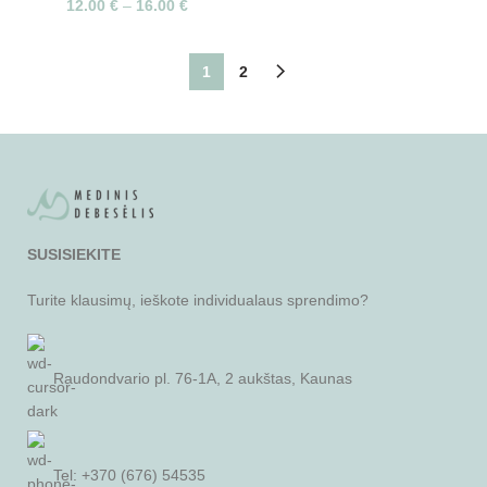
12.00
€
–
16.00
€
1
2
SUSISIEKITE
Turite klausimų, ieškote individualaus sprendimo?
Raudondvario pl. 76-1A, 2 aukštas, Kaunas
Tel: +370 (676) 54535