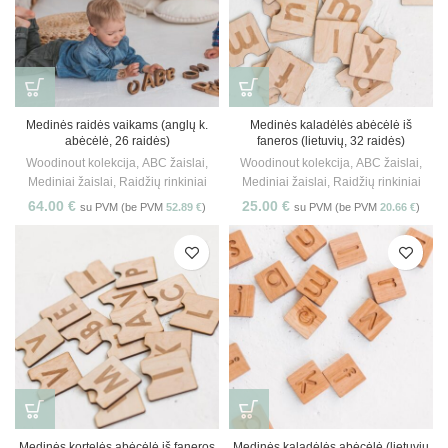
Medinės raidės vaikams (anglų k.
Medinės kaladėlės abėcėlė iš
abėcėlė, 26 raidės)
faneros (lietuvių, 32 raidės)
Woodinout kolekcija
,
ABC žaislai
,
Woodinout kolekcija
,
ABC žaislai
,
Mediniai žaislai
,
Raidžių rinkiniai
Mediniai žaislai
,
Raidžių rinkiniai
64.00
€
25.00
€
su PVM (be PVM
52.89
€
)
su PVM (be PVM
20.66
€
)
Medinės kortelės abėcėlė iš faneros
Medinės kaladėlės abėcėlė (lietuvių