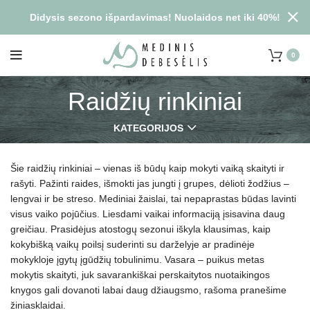
Didysis sezono išpardavimas! Nuolaidos net iki 40%!
0
Raidžių rinkiniai
KATEGORIJOS
Šie raidžių rinkiniai – vienas iš būdų kaip mokyti vaiką skaityti ir
rašyti. Pažinti raides, išmokti jas jungti į grupes, dėlioti žodžius –
lengvai ir be streso. Mediniai žaislai, tai nepaprastas būdas lavinti
visus vaiko pojūčius. Liesdami vaikai informaciją įsisavina daug
greičiau. Prasidėjus atostogų sezonui iškyla klausimas, kaip
kokybišką vaikų poilsį suderinti su darželyje ar pradinėje
mokykloje įgytų įgūdžių tobulinimu. Vasara – puikus metas
mokytis skaityti, juk savarankiškai perskaitytos nuotaikingos
knygos gali dovanoti labai daug džiaugsmo, rašoma pranešime
žiniasklaidai.