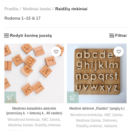
Pradžia
Mediniai žaislai
Raidžių rinkiniai
Rodoma 1–15 iš 17
Rodyti šoninę juostą
Filtrai
Medinės kaladėlės abėcėlė
Medinė dėlionė „Raidės” (anglų k.)
(prancūzų k. + lietuvių k., 46 raidės)
Woodinout kolekcija
,
ABC žaislai
,
Woodinout kolekcija
,
ABC žaislai
,
Mediniai žaislai
,
Dėlionės
,
Mediniai žaislai
,
Raidžių rinkiniai
Raidžių rinkiniai
,
Vaikams