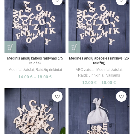
Medinis anglų kalbos raidynas (75
Medinės anglų abėcėlės rinkinys (26
raidės)
raidžių)
Mediniai žaislai
,
Raidžių rinkiniai
ABC žaislai
,
Mediniai žaislai
,
Raidžių rinkiniai
,
Vaikams
14.00
€
–
18.00
€
12.00
€
–
16.00
€