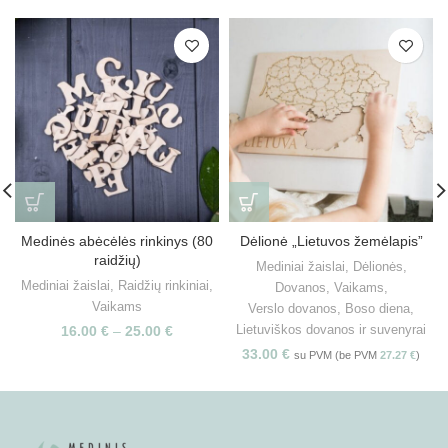
Medinės abėcėlės rinkinys (80
Dėlionė „Lietuvos žemėlapis”
raidžių)
Mediniai žaislai
,
Dėlionės
,
Mediniai žaislai
,
Raidžių rinkiniai
,
Dovanos
,
Vaikams
,
Vaikams
Verslo dovanos
,
Boso diena
,
Lietuviškos dovanos ir suvenyrai
16.00
€
–
25.00
€
33.00
€
su PVM (be PVM
27.27
€
)