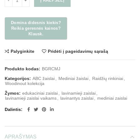
Į KREPŠELĮ
Palyginkite
Pridėti į pageidavimų sąrašą
Produkto kodas:
BGRCMJ
Kategorijos:
ABC žaislai
,
Mediniai žaislai
,
Raidžių rinkiniai
,
Woodinout kolekcija
Žymos:
edukaciniai zaislai
,
lavinamieji zaislai
,
lavinamieji zaislai vaikams
,
lavinantys zaislai
,
mediniai zaislai
Dalintis
APRAŠYMAS