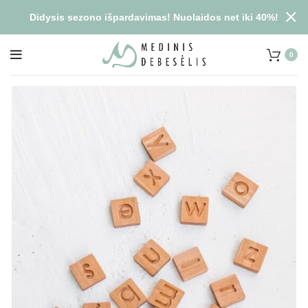
Didysis sezono išpardavimas! Nuolaidos net iki 40%!
0