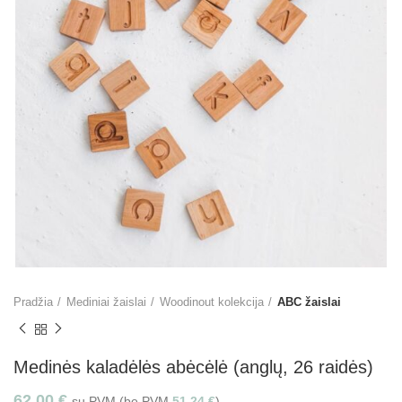
Pradžia
Mediniai žaislai
Woodinout kolekcija
ABC žaislai
Medinės kaladėlės abėcėlė (anglų, 26 raidės)
62.00
€
su PVM (be PVM
51.24
€
)