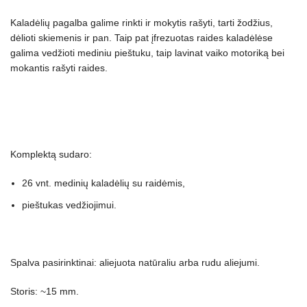
Kaladėlių pagalba galime rinkti ir mokytis rašyti, tarti žodžius,
dėlioti skiemenis ir pan. Taip pat įfrezuotas raides kaladėlėse
galima vedžioti mediniu pieštuku, taip lavinat vaiko motoriką bei
mokantis rašyti raides.
Komplektą sudaro:
26 vnt. medinių kaladėlių su raidėmis,
pieštukas vedžiojimui.
Spalva pasirinktinai: aliejuota natūraliu arba rudu aliejumi.
Storis: ~15 mm.