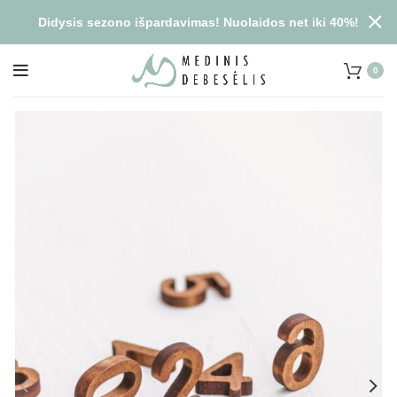
Didysis sezono išpardavimas! Nuolaidos net iki 40%!
0