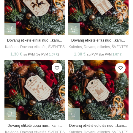
Dovanų etikėtė elniai nuo…kam…
Dovanų etikėtė elfas nuo…kam…
Kalėdos
,
Dovanų etiketės
,
ŠVENTĖS
Kalėdos
,
Dovanų etiketės
,
ŠVENTĖS
1.30
€
1.30
€
su PVM (be PVM
1.07
€
)
su PVM (be PVM
1.07
€
)
Dovanų etikėtė uoga nuo…kam…
Dovanų etikėtė eglutės nuo…kam…
Kalėdos
,
Dovanų etiketės
,
ŠVENTĖS
Kalėdos
,
Dovanų etiketės
,
ŠVENTĖS