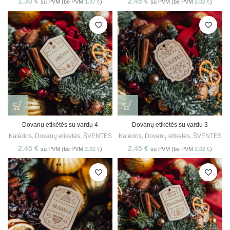
1.30
€
2.45
€
su PVM (be PVM
1.07
€
)
su PVM (be PVM
2.02
€
)
Dovanų etikėtės su vardu 4
Dovanų etikėtės su vardu 3
Kalėdos
,
Dovanų etiketės
,
ŠVENTĖS
Kalėdos
,
Dovanų etiketės
,
ŠVENTĖS
2.45
€
2.45
€
su PVM (be PVM
2.02
€
)
su PVM (be PVM
2.02
€
)