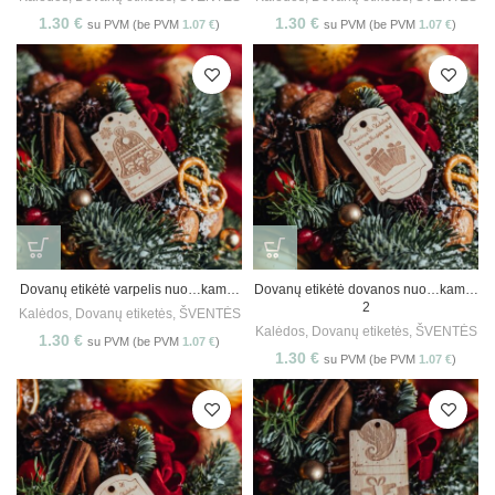
1.30
€
1.30
€
su PVM (be PVM
1.07
€
)
su PVM (be PVM
1.07
€
)
Dovanų etikėtė varpelis nuo…kam…
Dovanų etikėtė dovanos nuo…kam…
2
Kalėdos
,
Dovanų etiketės
,
ŠVENTĖS
Kalėdos
,
Dovanų etiketės
,
ŠVENTĖS
1.30
€
su PVM (be PVM
1.07
€
)
1.30
€
su PVM (be PVM
1.07
€
)