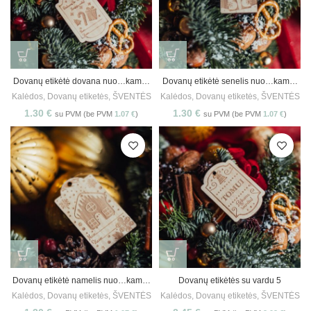
Dovanų etikėtė dovana nuo…kam…
Dovanų etikėtė senelis nuo…kam…
Kalėdos
,
Dovanų etiketės
,
ŠVENTĖS
Kalėdos
,
Dovanų etiketės
,
ŠVENTĖS
1.30
€
1.30
€
su PVM (be PVM
1.07
€
)
su PVM (be PVM
1.07
€
)
Dovanų etikėtė namelis nuo…kam…
Dovanų etikėtės su vardu 5
Kalėdos
,
Dovanų etiketės
,
ŠVENTĖS
Kalėdos
,
Dovanų etiketės
,
ŠVENTĖS