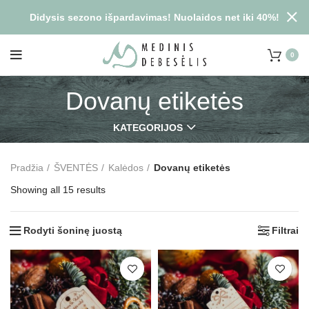
Didysis sezono išpardavimas! Nuolaidos net iki 40%!
0
Dovanų etiketės
KATEGORIJOS
Pradžia
ŠVENTĖS
Kalėdos
Dovanų etiketės
Showing all 15 results
Rodyti šoninę juostą
Filtrai