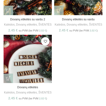
Dovanų etikėtės su vardu 2
Dovanų etikėtės su vardu
Kalėdos
,
Dovanų etiketės
,
ŠVENTĖS
Kalėdos
,
Dovanų etiketės
,
ŠVENTĖS
2.45
€
2.45
€
su PVM (be PVM
2.02
€
)
su PVM (be PVM
2.02
€
)
Dovanų etikėtės
Kalėdos
,
Dovanų etiketės
,
ŠVENTĖS
2.45
€
su PVM (be PVM
2.02
€
)