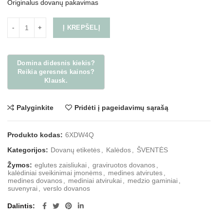
Originalus dovanų pakavimas
Į KREPŠELĮ
Palyginkite
Pridėti į pageidavimų sąrašą
Produkto kodas:
6XDW4Q
Kategorijos:
Dovanų etiketės
,
Kalėdos
,
ŠVENTĖS
Žymos:
eglutes zaisliukai
,
graviruotos dovanos
,
kalėdiniai sveikinimai įmonėms
,
medines atvirutes
,
medines dovanos
,
mediniai atvirukai
,
medzio gaminiai
,
suvenyrai
,
verslo dovanos
Dalintis