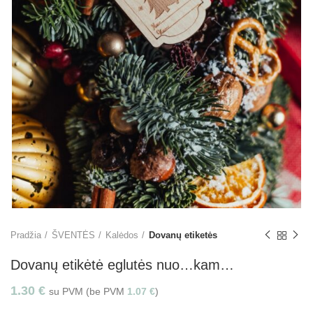
Pradžia
ŠVENTĖS
Kalėdos
Dovanų etiketės
Dovanų etikėtė eglutės nuo…kam…
1.30
€
su PVM (be PVM
1.07
€
)