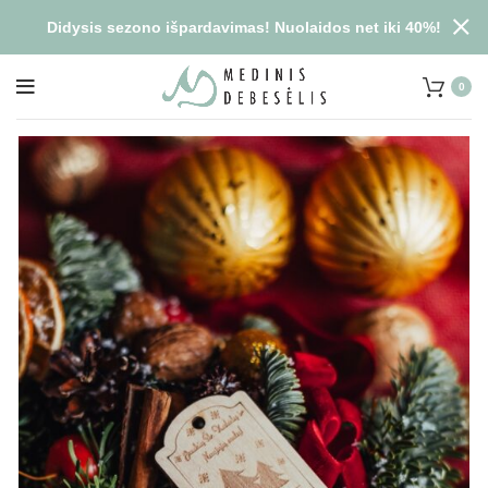
Didysis sezono išpardavimas! Nuolaidos net iki 40%!
0