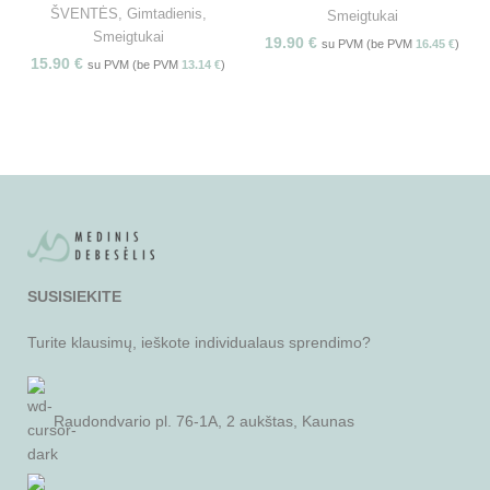
ŠVENTĖS
,
Gimtadienis
,
Smeigtukai
Smeigtukai
19.90
€
su PVM (be PVM
16.45
€
)
15.90
€
su PVM (be PVM
13.14
€
)
SUSISIEKITE
Turite klausimų, ieškote individualaus sprendimo?
Raudondvario pl. 76-1A, 2 aukštas, Kaunas