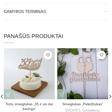
GAMYBOS TERMINAS
PANAŠŪS PRODUKTAI
Torto smeigtukas „35 ir vis dar
Smeigtukas „Pelėdžiukas”
žavinga”
ŠVENTĖS
,
Gimtadienis
,