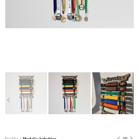
Pradžia
Medalių kabyklos