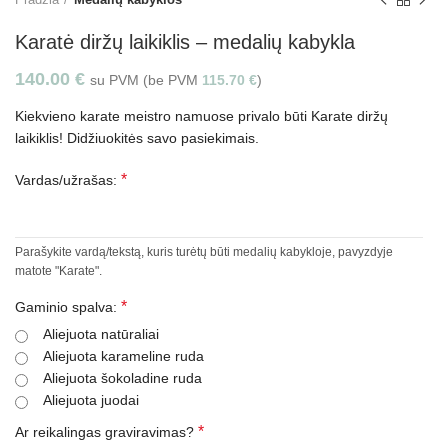
Karatė diržų laikiklis – medalių kabykla
140.00
€
su PVM (be PVM
115.70
€
)
Kiekvieno karate meistro namuose privalo būti Karate diržų
laikiklis! Didžiuokitės savo pasiekimais.
*
Vardas/užrašas:
Parašykite vardą/tekstą, kuris turėtų būti medalių kabykloje, pavyzdyje
matote "Karate".
*
Gaminio spalva:
Aliejuota natūraliai
Aliejuota karameline ruda
Aliejuota šokoladine ruda
Aliejuota juodai
*
Ar reikalingas graviravimas?