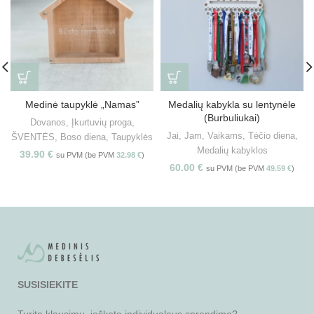
Medinė taupyklė „Namas”
Medalių kabykla su lentynėle
(Burbuliukai)
Dovanos
,
Įkurtuvių proga
,
Jai
,
Jam
,
Vaikams
,
Tėčio diena
,
ŠVENTĖS
,
Boso diena
,
Taupyklės
Medalių kabyklos
39.90
€
su PVM (be PVM
32.98
€
)
60.00
€
su PVM (be PVM
49.59
€
)
SUSISIEKITE
Turite klausimų, ieškote individualaus sprendimo?