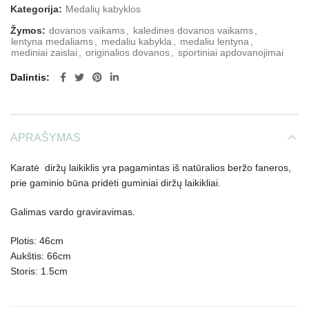
Kategorija:
Medalių kabyklos
Žymos:
dovanos vaikams
,
kaledines dovanos vaikams
,
lentyna medaliams
,
medaliu kabykla
,
medaliu lentyna
,
mediniai zaislai
,
originalios dovanos
,
sportiniai apdovanojimai
Dalintis
APRAŠYMAS
Karatė diržų laikiklis yra pagamintas iš natūralios beržo faneros,
prie gaminio būna pridėti guminiai diržų laikikliai.
Galimas vardo graviravimas.
Plotis: 46cm
Aukštis: 66cm
Storis: 1.5cm