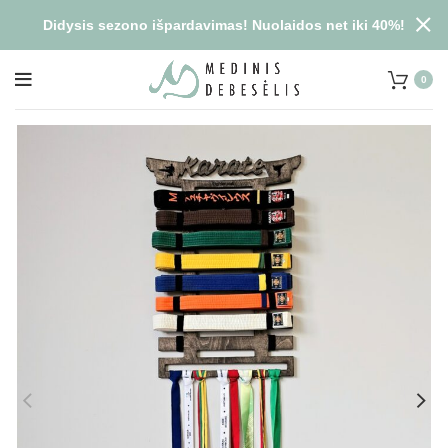
Didysis sezono išpardavimas! Nuolaidos net iki 40%!
0