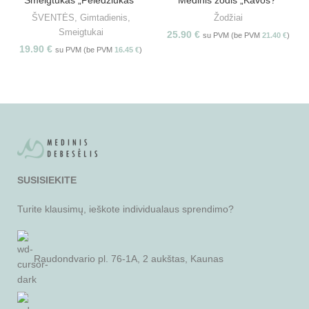
ŠVENTĖS
,
Gimtadienis
,
Žodžiai
Smeigtukai
25.90
€
su PVM (be PVM
21.40
€
)
19.90
€
su PVM (be PVM
16.45
€
)
SUSISIEKITE
Turite klausimų, ieškote individualaus sprendimo?
Raudondvario pl. 76-1A, 2 aukštas, Kaunas