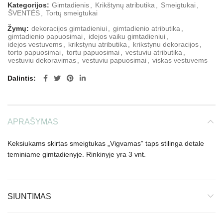
Kategorijos:
Gimtadienis
,
Krikštynų atributika
,
Smeigtukai
,
ŠVENTĖS
,
Tortų smeigtukai
Žymų:
dekoracijos gimtadieniui
,
gimtadienio atributika
,
gimtadienio papuosimai
,
idejos vaiku gimtadieniui
,
idejos vestuvems
,
krikstynu atributika
,
krikstynu dekoracijos
,
torto papuosimai
,
tortu papuosimai
,
vestuviu atributika
,
vestuviu dekoravimas
,
vestuviu papuosimai
,
viskas vestuvems
Dalintis
APRAŠYMAS
Keksiukams skirtas smeigtukas „Vigvamas” taps stilinga detale
teminiame gimtadienyje. Rinkinyje yra 3 vnt.
SIUNTIMAS