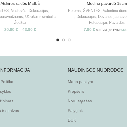
Atskiros raidės MEILĖ
Medinė pavardė 15cm
PASIRINKITE SAVYBES
PASIRINKITE SAVYBE
NTĖS
,
Vestuvės
,
Dekoracijos
,
Poroms
,
ŠVENTĖS
,
Valentino dien
jaunavedžiams
,
Užrašai ir simboliai
,
,
Dekoracijos
,
Dovanos jaunave
Žodžiai
Fotosesijai
,
Pavardės
20.90
€
–
43.90
€
7.90
€
su PVM (be PVM
6.5
 INFORMACIJA
NAUDINGOS NUORODOS
Politika
Mano paskyra
isyklės
Krepšelis
žinimas
Norų sąrašas
ir spalvos
Palygink
DUK