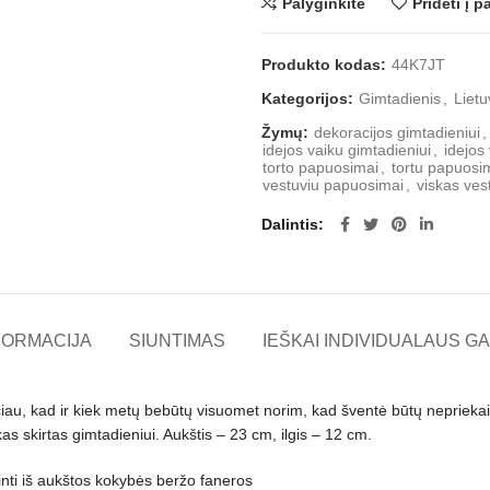
Palyginkite
Pridėti į 
Produkto kodas:
44K7JT
Kategorijos:
Gimtadienis
,
Lietu
Žymų:
dekoracijos gimtadieniui
,
idejos vaiku gimtadieniui
,
idejos
torto papuosimai
,
tortu papuosi
vestuviu papuosimai
,
viskas ve
Dalintis
FORMACIJA
SIUNTIMAS
IEŠKAI INDIVIDUALAUS GA
iau, kad ir kiek metų bebūtų visuomet norim, kad šventė būtų nepriekaiš
as skirtas gimtadieniui. Aukštis – 23 cm, ilgis – 12 cm.
ti iš aukštos kokybės beržo faneros