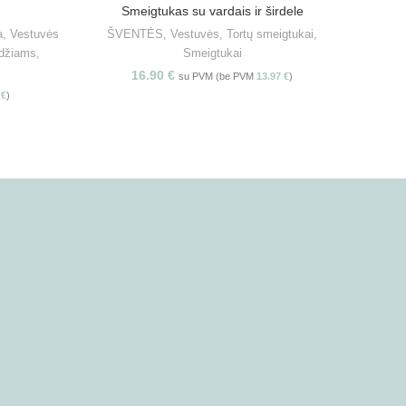
Smeigtukas su vardais ir širdele
S
PASIRINKITE SAVYBES
a
,
Vestuvės
ŠVENTĖS
,
Vestuvės
,
Tortų smeigtukai
,
Š
džiams
,
Smeigtukai
16.90
€
su PVM (be PVM
13.97
€
)
3
€
)