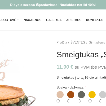
Didysis sezono išpardavimas! Nuolaidos net iki 40%!
RDUOTUVĖ
NAUJIENOS
GALERIJA
APIE MUS
KONTAKTAI
Pradžia
ŠVENTĖS
Gimtadienis
Smeigtukas „
11.90
€
su PVM (be P
Smeigtukas į tortą 16-ojo gimtad
*
Spalva - dažymas: