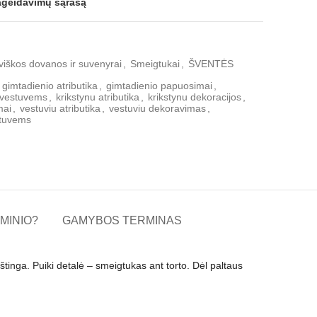
pageidavimų sąrašą
viškos dovanos ir suvenyrai
,
Smeigtukai
,
ŠVENTĖS
gimtadienio atributika
,
gimtadienio papuosimai
,
 vestuvems
,
krikstynu atributika
,
krikstynu dekoracijos
,
mai
,
vestuviu atributika
,
vestuviu dekoravimas
,
stuvems
MINIO?
GAMYBOS TERMINAS
tinga. Puiki detalė – smeigtukas ant torto. Dėl paltaus