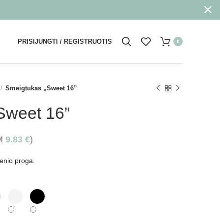
PRISIJUNGTI / REGISTRUOTIS
0
Smeigtukas „Sweet 16”
Sweet 16”
VM
9.83
€
)
ienio proga.