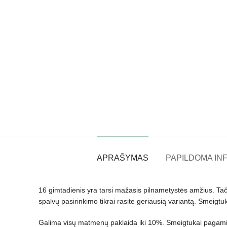
APRAŠYMAS
PAPILDOMA IN
16 gimtadienis yra tarsi mažasis pilnametystės amžius. Tač
spalvų pasirinkimo tikrai rasite geriausią variantą. Smeigtuk
Galima visų matmenų paklaida iki 10%. Smeigtukai pagamin