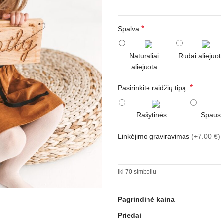
*
Spalva
Natūraliai
Rudai aliejuo
aliejuota
*
Pasirinkite raidžių tipą:
Rašytinės
Spaus
Linkėjimo graviravimas
(+7.00 €)
iki 70 simbolių
Pagrindinė kaina
Priedai