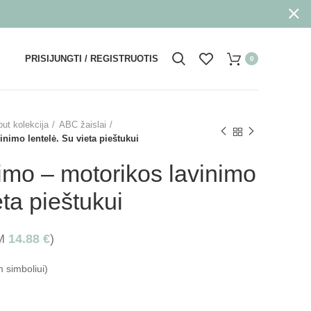
PRISIJUNGTI / REGISTRUOTIS
0
ut kolekcija
ABC žaislai
nimo lentelė. Su vieta pieštukui
imo – motorikos lavinimo
eta pieštukui
VM
14.88
€
)
 simboliui)