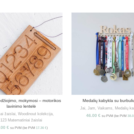
edžiojimo, mokymosi – motorikos
Medalių kabykla su burbuli
PASIRINKITE SAVYBES
Į KREPŠELĮ
lavinimo lentelė
Jai
,
Jam
,
Vaikams
,
Medalių ka
ai žaislai
,
Woodinout kolekcija
,
46.00
€
su PVM (be PVM
38.
123 Matematiniai žaislai
.00
€
su PVM (be PVM
17.36
€
)