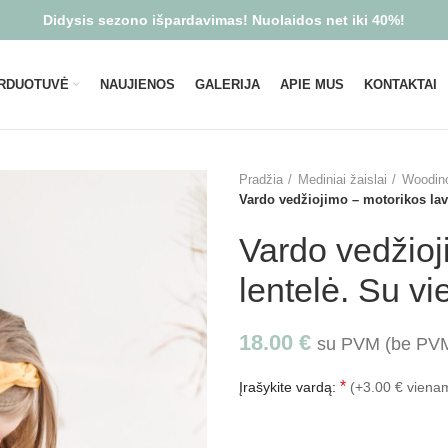
Didysis sezono išpardavimas! Nuolaidos net iki 40%!
RDUOTUVĖ
NAUJIENOS
GALERIJA
APIE MUS
KONTAKTAI
Pradžia
Mediniai žaislai
Woodino
Vardo vedžiojimo – motorikos lavi
Vardo vedžioj
lentelė. Su vi
18.00
€
su PVM (be P
*
Įrašykite vardą:
(+3.00 € vienam