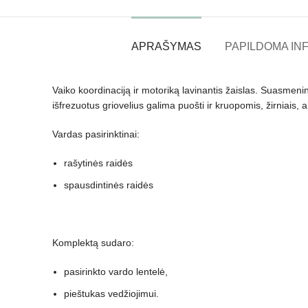
APRAŠYMAS
PAPILDOMA IN
Vaiko koordinaciją ir motoriką lavinantis žaislas. Suasmenin
išfrezuotus griovelius galima puošti ir kruopomis, žirniais, 
Vardas pasirinktinai:
rašytinės raidės
spausdintinės raidės
Komplektą sudaro:
pasirinkto vardo lentelė,
pieštukas vedžiojimui.