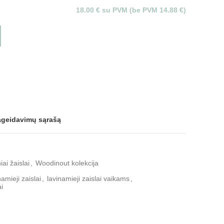
18.00 € su PVM (be PVM 14.88 €)
pageidavimų sąrašą
ai žaislai
,
Woodinout kolekcija
namieji zaislai
,
lavinamieji zaislai vaikams
,
i