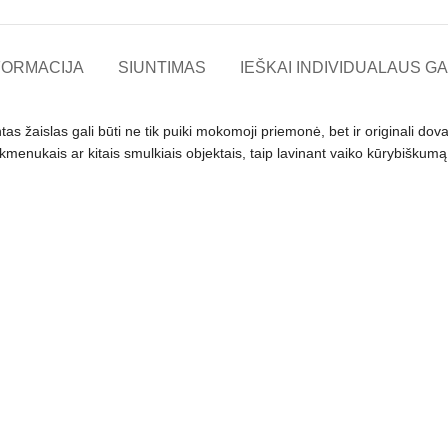
FORMACIJA
SIUNTIMAS
IEŠKAI INDIVIDUALAUS GA
tas žaislas gali būti ne tik puiki mokomoji priemonė, bet ir originali do
akmenukais ar kitais smulkiais objektais, taip lavinant vaiko kūrybiškumą