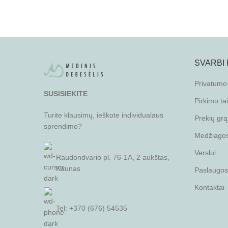
SVARBI
Privatumo 
SUSISIEKITE
Pirkimo ta
Turite klausimų, ieškote individualaus
Prekių grą
sprendimo?
Medžiagos 
Verslui
Raudondvario pl. 76-1A, 2 aukštas,
Kaunas
Paslaugos
Kontaktai
Tel: +370 (676) 54535