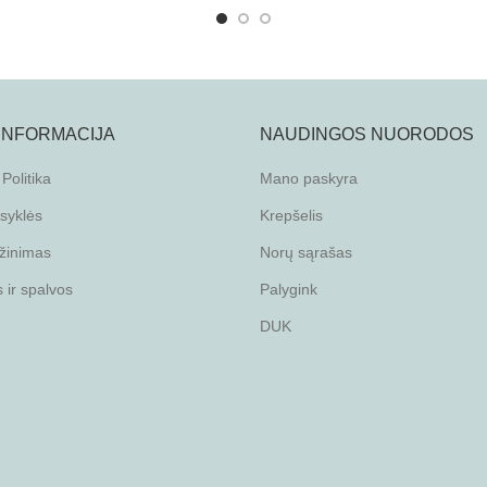
 INFORMACIJA
NAUDINGOS NUORODOS
Politika
Mano paskyra
isyklės
Krepšelis
žinimas
Norų sąrašas
ir spalvos
Palygink
DUK