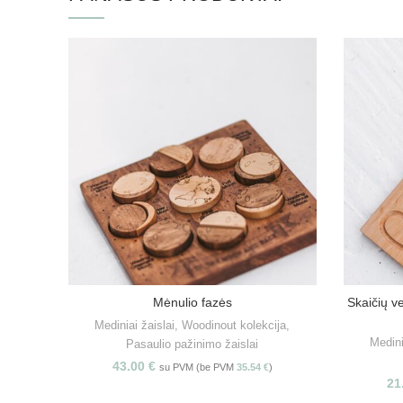
Mėnulio fazės
Skaičių v
Į KREPŠELĮ
Mediniai žaislai
,
Woodinout kolekcija
,
Medini
Pasaulio pažinimo žaislai
43.00
€
su PVM (be PVM
35.54
€
)
21