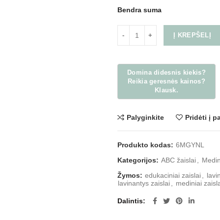
Bendra suma
Į KREPŠELĮ
Palyginkite
Pridėti į 
Produkto kodas:
6MGYNL
Kategorijos:
ABC žaislai
,
Medini
Žymos:
edukaciniai zaislai
,
lavi
lavinantys zaislai
,
mediniai zaisla
Dalintis