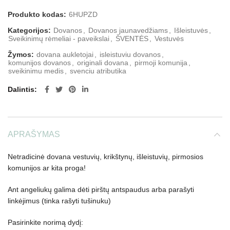
Produkto kodas:
6HUPZD
Kategorijos:
Dovanos
,
Dovanos jaunavedžiams
,
Išleistuvės
,
Sveikinimų rėmeliai - paveikslai
,
ŠVENTĖS
,
Vestuvės
Žymos:
dovana aukletojai
,
isleistuviu dovanos
,
komunijos dovanos
,
originali dovana
,
pirmoji komunija
,
sveikinimu medis
,
svenciu atributika
Dalintis
APRAŠYMAS
Netradicinė dovana vestuvių, krikštynų, išleistuvių, pirmosios
komunijos ar kita proga!
Ant angeliukų galima dėti pirštų antspaudus arba parašyti
linkėjimus (tinka rašyti tušinuku)
Pasirinkite norimą dydį: