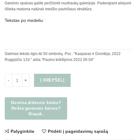
Gaminio spalvas galite peržiūrėti nuotraukų galerijoje. Padengiant aliejumi
išlieka matoma natūrali medžio paviršiaus struktūra.
Tekstas po medeliu:
Galimas teksto ilgis iki 50 simbolių. Pvz.: "Kasparas ir Dorotėja, 2022
Rugpjūčio 12d." arba "Paulos krikštynos 2022 06 04"
Į KREPŠELĮ
Palyginkite
Pridėti į pageidavimų sąrašą