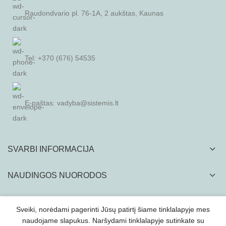
Raudondvario pl. 76-1A, 2 aukštas, Kaunas
Tel: +370 (676) 54535
E-paštas:
vadyba@sistemis.lt
SVARBI INFORMACIJA
NAUDINGOS NUORODOS
Sveiki, norėdami pagerinti Jūsų patirtį šiame tinklalapyje mes
naudojame slapukus. Naršydami tinklalapyje sutinkate su