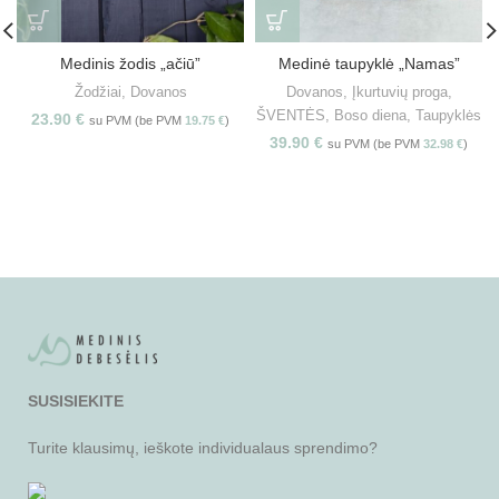
Medinis žodis „ačiū”
Medinė taupyklė „Namas”
Žodžiai
,
Dovanos
Dovanos
,
Įkurtuvių proga
,
ŠVENTĖS
,
Boso diena
,
Taupyklės
23.90
€
su PVM (be PVM
19.75
€
)
39.90
€
su PVM (be PVM
32.98
€
)
SUSISIEKITE
Turite klausimų, ieškote individualaus sprendimo?