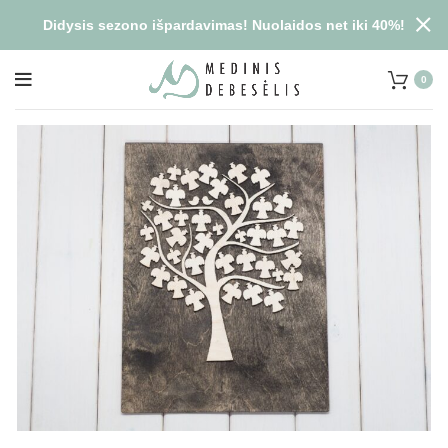
Didysis sezono išpardavimas! Nuolaidos net iki 40%!
0