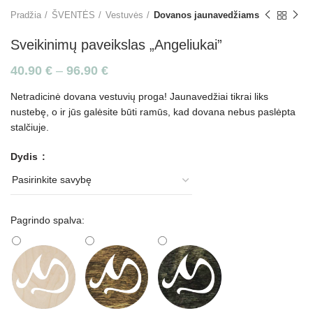
Pradžia
ŠVENTĖS
Vestuvės
Dovanos jaunavedžiams
Sveikinimų paveikslas „Angeliukai”
40.90
€
–
96.90
€
Netradicinė dovana vestuvių proga! Jaunavedžiai tikrai liks
nustebę, o ir jūs galėsite būti ramūs, kad dovana nebus paslėpta
stalčiuje.
Dydis
Pagrindo spalva: