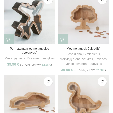
Permatoma medinė taupyklė
Medinė taupyklė „Medis”
„Lėktuvas”
Boso diena
,
Gimtadienis
,
Mokytojų diena
,
Dovanos
,
Taupyklės
Mokytojų diena
,
Velykos
,
Dovanos
,
Verslo dovanos
,
Taupyklės
39.90
€
su PVM (be PVM
32.98
€
)
39.90
€
su PVM (be PVM
32.98
€
)