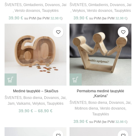
ŠVENTĖS
,
Gimtadienis
,
Dovanos
,
Jai
ŠVENTĖS
,
Gimtadienis
,
Dovanos
,
Jai
,
Verslo dovanos
,
Taupyklės
,
Velykos
,
Verslo dovanos
,
Taupyklės
39.90
€
39.90
€
su PVM (be PVM
32.98
€
)
su PVM (be PVM
32.98
€
)
Medinė taupyklė – Skaičius
Permatoma medinė taupyklė
„Karūna”
ŠVENTĖS
,
Boso diena
,
Dovanos
,
Jai
,
ŠVENTĖS
,
Boso diena
,
Dovanos
,
Jai
,
Jam
,
Vaikams
,
Velykos
,
Taupyklės
Motinos diena
,
Verslo dovanos
,
39.90
€
–
68.90
€
Taupyklės
39.90
€
su PVM (be PVM
32.98
€
)