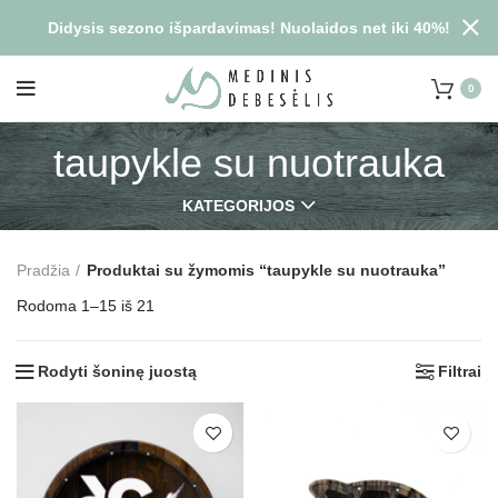
Didysis sezono išpardavimas! Nuolaidos net iki 40%!
0
taupykle su nuotrauka
KATEGORIJOS
Pradžia
Produktai su žymomis “taupykle su nuotrauka”
Rodoma 1–15 iš 21
Rodyti šoninę juostą
Filtrai