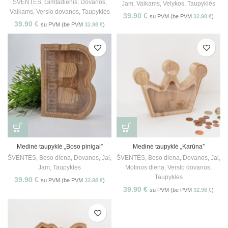
ŠVENTĖS
,
Gimtadienis
,
Dovanos
,
Jam
,
Vaikams
,
Velykos
,
Taupyklės
Vaikams
,
Verslo dovanos
,
Taupyklės
39.90
€
su PVM (be PVM
32.98
€
)
39.90
€
su PVM (be PVM
32.98
€
)
Medinė taupyklė „Boso pinigai”
Medinė taupyklė „Karūna”
ŠVENTĖS
,
Boso diena
,
Dovanos
,
Jai
,
ŠVENTĖS
,
Boso diena
,
Dovanos
,
Jai
,
Jam
,
Taupyklės
Motinos diena
,
Verslo dovanos
,
Taupyklės
39.90
€
su PVM (be PVM
32.98
€
)
39.90
€
su PVM (be PVM
32.98
€
)