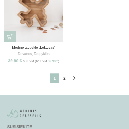
Medinė taupyklė „Lėktuvas”
Dovanos
,
Taupyklės
39.90
€
su PVM (be PVM
32.98
€
)
1
2
SUSISIEKITE