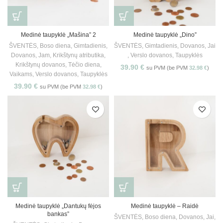
Medinė taupyklė „Mašina” 2
Medinė taupyklė „Dino”
ŠVENTĖS
,
Boso diena
,
Gimtadienis
,
ŠVENTĖS
,
Gimtadienis
,
Dovanos
,
Jai
Dovanos
,
Jam
,
Krikštynų atributika
,
,
Verslo dovanos
,
Taupyklės
Krikštynų dovanos
,
Tėčio diena
,
39.90
€
su PVM (be PVM
32.98
€
)
Vaikams
,
Verslo dovanos
,
Taupyklės
39.90
€
su PVM (be PVM
32.98
€
)
Medinė taupyklė „Dantukų fėjos
Medinė taupyklė – Raidė
bankas”
ŠVENTĖS
,
Boso diena
,
Dovanos
,
Jai
,