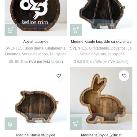
Apvali taupyklė
Medinė Kiaulė taupyklė su skyreliais
ŠVENTĖS
,
Boso diena
,
Gimtadienis
,
ŠVENTĖS
,
Gimtadienis
,
Dovanos
,
Jai
Dovanos
,
Verslo dovanos
,
Taupyklės
,
Verslo dovanos
,
Taupyklės
39.90
€
39.90
€
su PVM (be PVM
32.98
€
)
su PVM (be PVM
32.98
€
)
Medinė Kiaulė taupyklė
Medinė taupyklė „Zuikis”