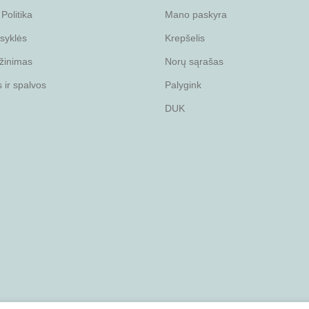
Politika
Mano paskyra
isyklės
Krepšelis
žinimas
Norų sąrašas
ir spalvos
Palygink
DUK