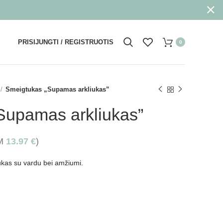
PRISIJUNGTI / REGISTRUOTIS
0
Smeigtukas „Supamas arkliukas”
Supamas arkliukas”
VM
13.97
€
)
tukas su vardu bei amžiumi.