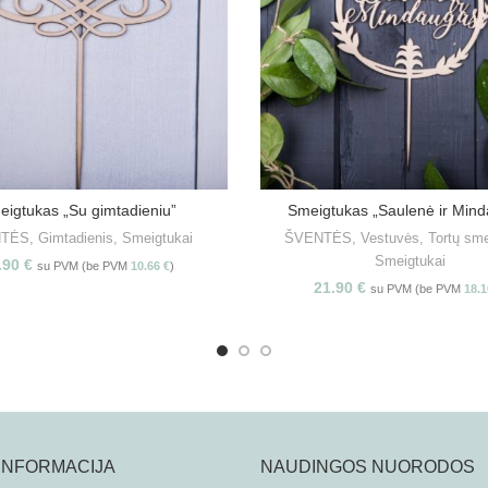
eigtukas „Su gimtadieniu”
Smeigtukas „Saulenė ir Min
PASIRINKITE SAVYBES
PASIRINKITE SAVYBE
NTĖS
,
Gimtadienis
,
Smeigtukai
ŠVENTĖS
,
Vestuvės
,
Tortų sme
Smeigtukai
.90
€
su PVM (be PVM
10.66
€
)
21.90
€
su PVM (be PVM
18.
 INFORMACIJA
NAUDINGOS NUORODOS