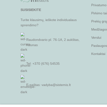
Privatumo 
SUSISIEKITE
Pirkimo ta
Turite klausimų, ieškote individualaus
Prekių grą
sprendimo?
Medžiagos 
Verslui
Raudondvario pl. 76-1A, 2 aukštas,
Kaunas
Paslaugos
Kontaktai
Tel: +370 (676) 54535
E-paštas:
vadyba@sistemis.lt