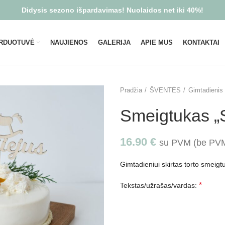
Didysis sezono išpardavimas! Nuolaidos net iki 40%!
RDUOTUVĖ
NAUJIENOS
GALERIJA
APIE MUS
KONTAKTAI
Pradžia
ŠVENTĖS
Gimtadienis
Smeigtukas „
16.90
€
su PVM (be P
Gimtadieniui skirtas torto smeig
*
Tekstas/užrašas/vardas: