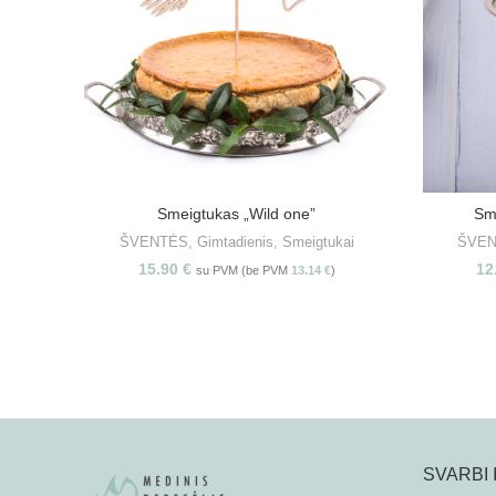
Smeigtukas „Wild one”
Sm
PASIRINKITE SAVYBES
ŠVENTĖS
,
Gimtadienis
,
Smeigtukai
ŠVE
15.90
€
12
su PVM (be PVM
13.14
€
)
SVARBI