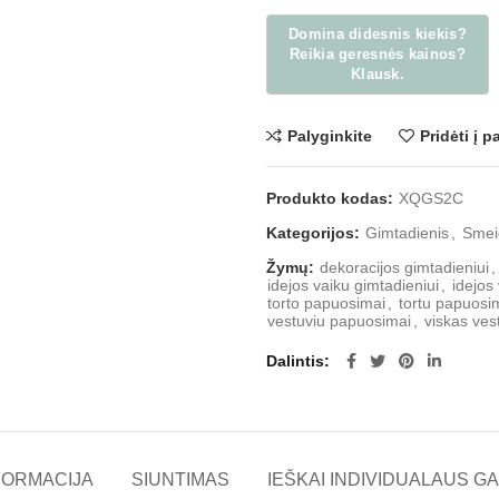
Palyginkite
Pridėti į 
Produkto kodas:
XQGS2C
Kategorijos:
Gimtadienis
,
Smei
Žymų:
dekoracijos gimtadieniui
,
idejos vaiku gimtadieniui
,
idejos
torto papuosimai
,
tortu papuosi
vestuviu papuosimai
,
viskas ve
Dalintis
FORMACIJA
SIUNTIMAS
IEŠKAI INDIVIDUALAUS GA