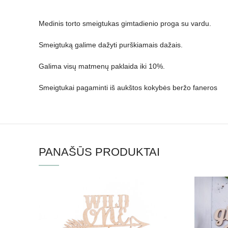
Medinis torto smeigtukas gimtadienio proga su vardu.
Smeigtuką galime dažyti purškiamais dažais.
Galima visų matmenų paklaida iki 10%.
Smeigtukai pagaminti iš aukštos kokybės beržo faneros
PANAŠŪS PRODUKTAI