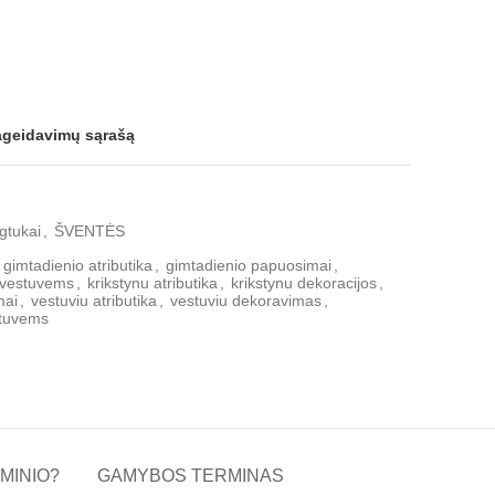
pageidavimų sąrašą
gtukai
,
ŠVENTĖS
gimtadienio atributika
,
gimtadienio papuosimai
,
 vestuvems
,
krikstynu atributika
,
krikstynu dekoracijos
,
mai
,
vestuviu atributika
,
vestuviu dekoravimas
,
stuvems
MINIO?
GAMYBOS TERMINAS