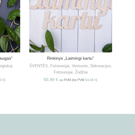
daugas”
Rinkinys „Laimingi kartu”
S
PASIRINKITE SAVYBES
igtukai
,
ŠVENTĖS
,
Fotosesijai
,
Vestuvės
,
Dekoracijos
,
ŠVEN
Fotosesijai
,
Žodžiai
Tortų 
65.90
€
10
€
)
su PVM (be PVM
54.46
€
)