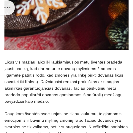
Likus vis mažiau laiko iki laukiamiausios metų šventės pradeda
jausti paniką, kad dar neturite dovanų mylimiems žmonėms.
Ilgametė patirtis rodo, kad žmonės yra linkę pirkti dovanas likus
savaitei iki Kalėdų. Dažniausiai renkasi praktiškas ar smagias
akimirkas garantuojančias dovanas. Tačiau paskutiniu metu
pradeda populiarėti dovanos gaminamos iš natūralių medžiagų
pavyzdžiui kaip medžio.
Daug kam šventės asocijuojasi ne tik su jaukumu, teigiamomis
emocijomis ir buvimu mylimų žmonių rate. Tačiau dovanos yra
svarbios ne tik vaikams, bet ir suaugusiems. Nuoširdžiai parinktos