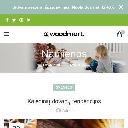
Didysis sezono išpardavimas! Nuolaidos net iki 40%!
0
Naujienos
PAGRINDINIS
ŠVENTĖS
ŠVENTĖS
Kalėdinių dovanų tendencijos
Admin