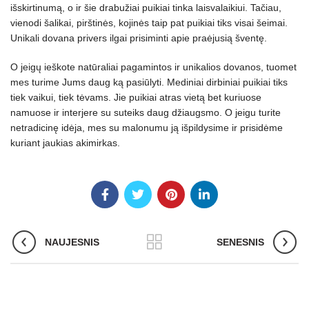
išskirtinumą, o ir šie drabužiai puikiai tinka laisvalaikiui. Tačiau,
vienodi šalikai, pirštinės, kojinės taip pat puikiai tiks visai šeimai.
Unikali dovana privers ilgai prisiminti apie praėjusią šventę.
O jeigų ieškote natūraliai pagamintos ir unikalios dovanos, tuomet
mes turime Jums daug ką pasiūlyti. Mediniai dirbiniai puikiai tiks
tiek vaikui, tiek tėvams. Jie puikiai atras vietą bet kuriuose
namuose ir interjere su suteiks daug džiaugsmo. O jeigu turite
netradicinę idėja, mes su malonumu ją išpildysime ir prisidėme
kuriant jaukias akimirkas.
NAUJESNIS
SENESNIS