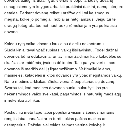
dovanos džiugins tikrai ilgai. Vienas iš populiariausių dovanų
suaugusiems yra knygos arba kiti praktiniai daiktai, namų interjero
detalės. Perkant dovaną reikėtų atsižvelgti į tai ką žmogus
mėgsta, kokie jo pomėgiai, hobiai ar netgi amžius. Jeigu turite
draugą fotografą tuomet nuotraukų rėmeliai jam yra puikiausia
dovana.
Kalėdų rytą vaikai dovanų laukia su dideliu nekantrumu.
Šiuolaikiniai tėvai ypač rūpinasi vaikų išsilavinimu. Todėl dažnai
dovanos būna edukaciniai ar lavinimai žaidimai kaip kaladėlės su
skaičiais ar raidėmis, įvairios dėlionės. Taip pat yra vertinimos
dovanos iš medžio dėl jų ilgaamziškumo. Vežimėliai lelėms,
mašinėlės, kaladėlės ir kitos dovanos yra ypač mėgstamos vaikų.
Na, o medinis arkliukas išlieka viena iš populiariausių dovanų.
Svarbu tai, kad medines dovanas sunku sulaužyti, jos yra
nekensmingos vaiko sveikatai, pagamintos iš natūralių medžiagų
ir nekenkia aplinkai.
Paskutiniu metu tapo labai populiaru visiems šeimos nariams
rengtis labai panašiai arba turėti tokias pačias maikes ar
džemperius. Dažniausiai tokios šeimos vertina kokybę ir