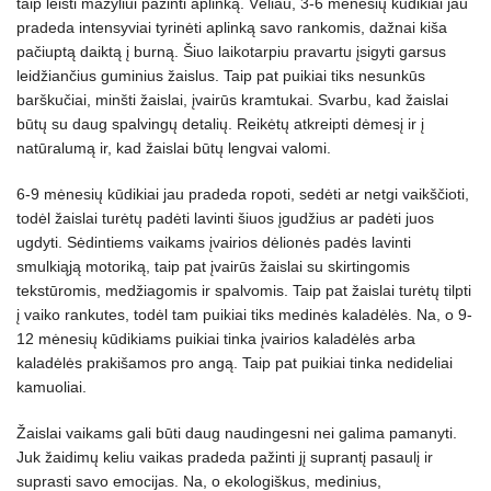
taip leisti mažyliui pažinti aplinką. Vėliau, 3-6 mėnesių kūdikiai jau
pradeda intensyviai tyrinėti aplinką savo rankomis, dažnai kiša
pačiuptą daiktą į burną. Šiuo laikotarpiu pravartu įsigyti garsus
leidžiančius guminius žaislus. Taip pat puikiai tiks nesunkūs
barškučiai, minšti žaislai, įvairūs kramtukai. Svarbu, kad žaislai
būtų su daug spalvingų detalių. Reikėtų atkreipti dėmesį ir į
natūralumą ir, kad žaislai būtų lengvai valomi.
6-9 mėnesių kūdikiai jau pradeda ropoti, sedėti ar netgi vaikščioti,
todėl žaislai turėtų padėti lavinti šiuos įgudžius ar padėti juos
ugdyti. Sėdintiems vaikams įvairios dėlionės padės lavinti
smulkiąją motoriką, taip pat įvairūs žaislai su skirtingomis
tekstūromis, medžiagomis ir spalvomis. Taip pat žaislai turėtų tilpti
į vaiko rankutes, todėl tam puikiai tiks medinės kaladėlės. Na, o 9-
12 mėnesių kūdikiams puikiai tinka įvairios kaladėlės arba
kaladėlės prakišamos pro angą. Taip pat puikiai tinka nedideliai
kamuoliai.
Žaislai vaikams gali būti daug naudingesni nei galima pamanyti.
Juk žaidimų keliu vaikas pradeda pažinti jį suprantį pasaulį ir
suprasti savo emocijas. Na, o ekologiškus, medinius,