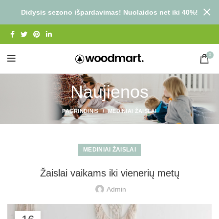
Didysis sezono išpardavimas! Nuolaidos net iki 40%!
0
Naujienos
PAGRINDINIS
MEDINIAI ŽAISLAI
MEDINIAI ŽAISLAI
Žaislai vaikams iki vienerių metų
Admin