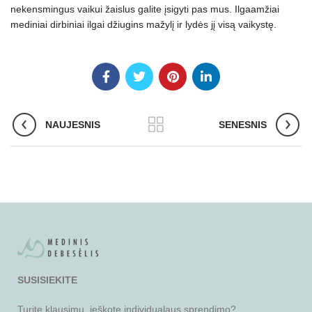
nekensmingus vaikui žaislus galite įsigyti pas mus. Ilgaamžiai
mediniai dirbiniai ilgai džiugins mažylį ir lydės jį visą vaikystę.
NAUJESNIS
SENESNIS
SUSISIEKITE
Turite klausimų, ieškote individualaus sprendimo?