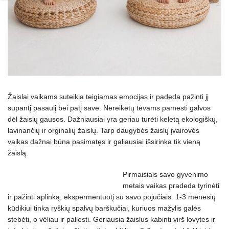
Žaislai vaikams suteikia teigiamas emocijas ir padeda pažinti jį
supantį pasaulį bei patį save. Nereikėtų tėvams pamesti galvos
dėl žaislų gausos. Dažniausiai yra geriau turėti keletą ekologiškų,
lavinančių ir orginalių žaislų. Tarp daugybės žaislų įvairovės
vaikas dažnai būna pasimatęs ir galiausiai išsirinka tik vieną
žaislą.
Pirmaisiais savo gyvenimo
metais vaikas pradeda tyrinėti
ir pažinti aplinką, ekspermentuotį su savo pojūčiais. 1-3 menesių
kūdikiui tinka ryškių spalvų barškučiai, kuriuos mažylis galės
stebėti, o vėliau ir paliesti. Geriausia žaislus kabinti virš lovytes ir