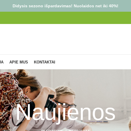
Didysis sezono išpardavimas! Nuolaidos net iki 40%!
JA
APIE MUS
KONTAKTAI
Naujienos