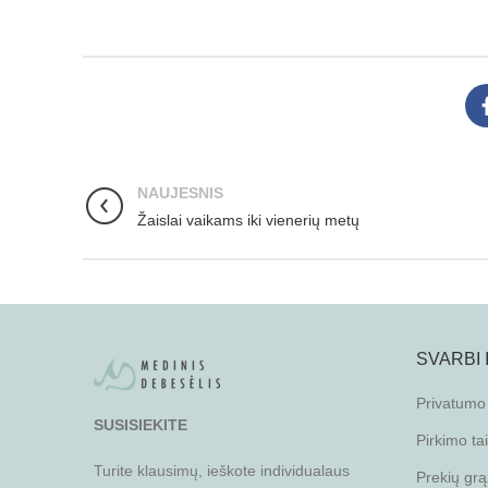
NAUJESNIS
Žaislai vaikams iki vienerių metų
SVARBI
Privatumo 
SUSISIEKITE
Pirkimo ta
Turite klausimų, ieškote individualaus
Prekių grą