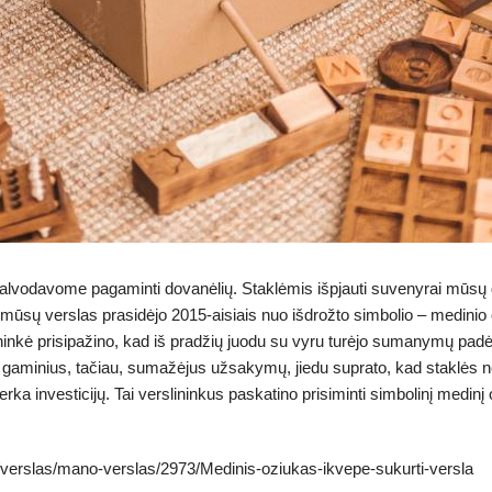
galvodavome pagaminti dovanėlių. Staklėmis išpjauti suvenyrai mūs
d mūsų verslas prasidėjo 2015-aisiais nuo išdrožto simbolio – medinio 
ninkė prisipažino, kad iš pradžių juodu su vyru turėjo sumanymų padė
s gaminius, tačiau, sumažėjus užsakymų, jiedu suprato, kad staklės 
a investicijų. Tai verslininkus paskatino prisiminti simbolinį medinį 
.lt/verslas/mano-verslas/2973/Medinis-oziukas-ikvepe-sukurti-versla