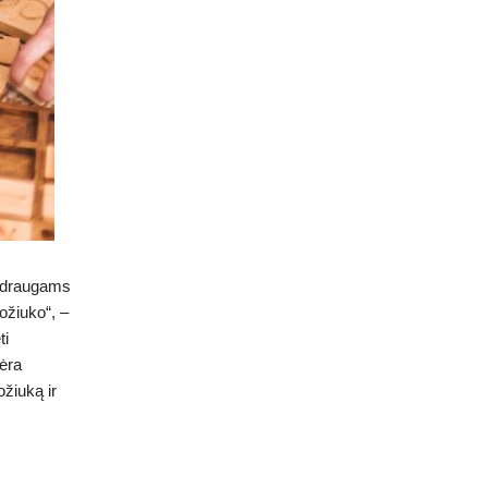
ų draugams
ožiuko“, –
ti
nėra
ožiuką ir