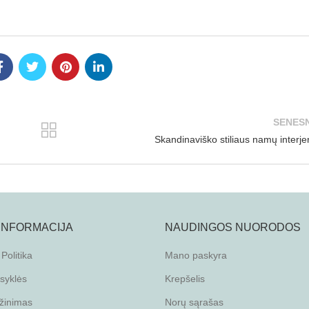
SENESN
Skandinaviško stiliaus namų interje
 INFORMACIJA
NAUDINGOS NUORODOS
Politika
Mano paskyra
isyklės
Krepšelis
žinimas
Norų sąrašas