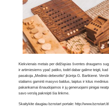
Kiekvienais metais per didžiąsias šventes draugams su
ir artimiesiems ypač patiko, todėl dabar galime teigti, ka
pasakoja „Medinio debesėlio“ įkūrėja G. Bartkienė. Versli
staliams gaminti masyvo baldus, laiptus ir kitus mediniu
pakankamai išnaudojamos ir jų generuojami pinigai neatperk
savo verslą pakreipti šia linkme.
Skaitykite daugiau bznstart portale: http://www.bznstart