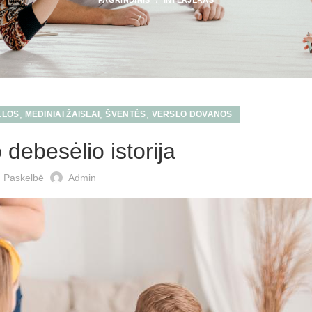
PAGRINDINIS
INTERJERAS
,
,
,
KLOS
MEDINIAI ŽAISLAI
ŠVENTĖS
VERSLO DOVANOS
 debesėlio istorija
Paskelbė
Admin