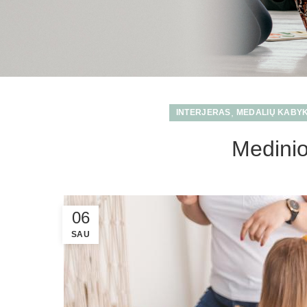
,
INTERJERAS
MEDALIŲ KABY
Medinio
06
SAU