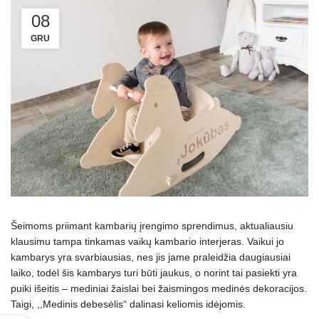
08
GRU
Šeimoms priimant kambarių įrengimo sprendimus, aktualiausiu
klausimu tampa tinkamas vaikų kambario interjeras. Vaikui jo
kambarys yra svarbiausias, nes jis jame praleidžia daugiausiai
laiko, todėl šis kambarys turi būti jaukus, o norint tai pasiekti yra
puiki išeitis – mediniai žaislai bei žaismingos medinės dekoracijos.
Taigi, ,,Medinis debesėlis“ dalinasi keliomis idėjomis.