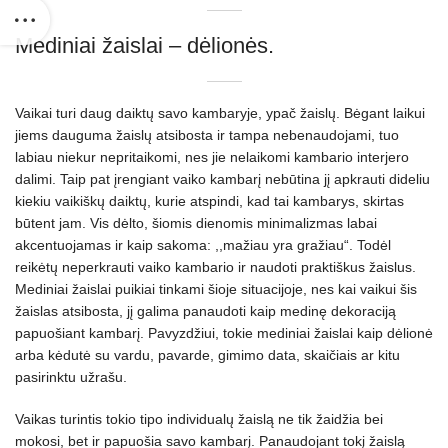
Mediniai žaislai – dėlionės.
Vaikai turi daug daiktų savo kambaryje, ypač žaislų. Bėgant laikui
jiems dauguma žaislų atsibosta ir tampa nebenaudojami, tuo
labiau niekur nepritaikomi, nes jie nelaikomi kambario interjero
dalimi. Taip pat įrengiant vaiko kambarį nebūtina jį apkrauti dideliu
kiekiu vaikiškų daiktų, kurie atspindi, kad tai kambarys, skirtas
būtent jam. Vis dėlto, šiomis dienomis minimalizmas labai
akcentuojamas ir kaip sakoma: ,,mažiau yra gražiau“. Todėl
reikėtų neperkrauti vaiko kambario ir naudoti praktiškus žaislus.
Mediniai žaislai puikiai tinkami šioje situacijoje, nes kai vaikui šis
žaislas atsibosta, jį galima panaudoti kaip medinę dekoraciją
papuošiant kambarį. Pavyzdžiui, tokie mediniai žaislai kaip dėlionė
arba kėdutė su vardu, pavarde, gimimo data, skaičiais ar kitu
pasirinktu užrašu.
Vaikas turintis tokio tipo individualų žaislą ne tik žaidžia bei
mokosi, bet ir papuošia savo kambarį. Panaudojant tokį žaislą