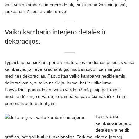
kaip vaiko kambario interjero detalę, sukuriama žaismingesnė,
jaukesnė ir šiltesnė vaiko erdvė.
Vaiko kambario interjero detalės ir
dekoracijos.
Lygiai taip pat siekiant perteikti natūralios medienos pojūčius vaiko
kambaryje, jo neperkraunant, galima panaudoti žaismingas
medines dekoracijas. Papuoštas vaiko kambarys nedidelėmis
dekoracijomis, suteiks ne tik jaukumo, bet ir unikalumo.
Pavyzdžiui, panaudojant vaiko vardo užrašą, taip pat kaip ir
medinę dėlionę su vardu, jo kambarys paverčiamas išskirtiniu ir
personalizuotu būtent jam.
Tokios vaiko
kambario interjero
detalės yra ne tik
gražios, bet gali būti ir funkcionalios. Tarkime, vietoje įprastų