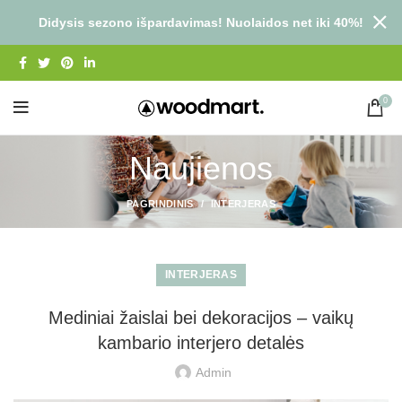
Didysis sezono išpardavimas! Nuolaidos net iki 40%!
0
Naujienos
PAGRINDINIS
INTERJERAS
INTERJERAS
Mediniai žaislai bei dekoracijos – vaikų
kambario interjero detalės
Admin