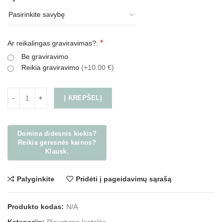
*
Ar reikalingas graviravimas?:
Be graviravimo
Reikia graviravimo
(+10.00 €)
Į KREPŠELĮ
Palyginkite
Pridėti į pageidavimų sąrašą
Produkto kodas:
N/A