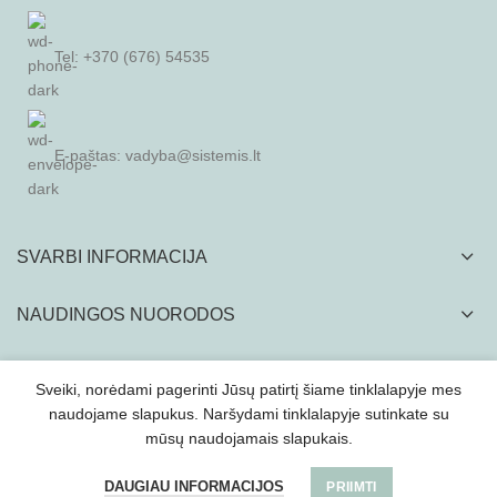
Tel: +370 (676) 54535
E-paštas:
vadyba@sistemis.lt
SVARBI INFORMACIJA
NAUDINGOS NUORODOS
Sveiki, norėdami pagerinti Jūsų patirtį šiame tinklalapyje mes
naudojame slapukus. Naršydami tinklalapyje sutinkate su
mūsų naudojamais slapukais.
SISTEMIS, UAB
2022
Visą tinklapyje esančia vizualinę ir tekstinę medžiagą kopijuoti
ir platinti griežtai draudžiama.
DAUGIAU INFORMACIJOS
PRIIMTI