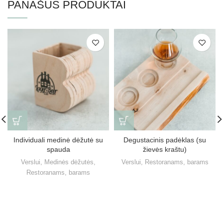
PANAŠŪS PRODUKTAI
Individuali medinė dėžutė su
Degustacinis padėklas (su
spauda
žievės kraštu)
Verslui
,
Medinės dėžutės
,
Verslui
,
Restoranams, barams
Restoranams, barams