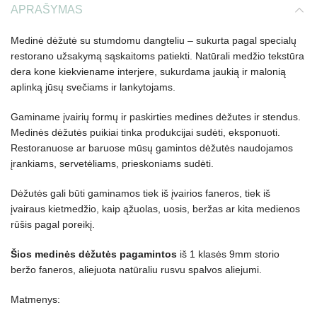
APRAŠYMAS
Medinė dėžutė su stumdomu dangteliu – sukurta pagal specialų
restorano užsakymą sąskaitoms patiekti. Natūrali medžio tekstūra
dera kone kiekviename interjere, sukurdama jaukią ir malonią
aplinką jūsų svečiams ir lankytojams.
Gaminame įvairių formų ir paskirties medines dėžutes ir stendus.
Medinės dėžutės puikiai tinka produkcijai sudėti, eksponuoti.
Restoranuose ar baruose mūsų gamintos dėžutės naudojamos
įrankiams, servetėliams, prieskoniams sudėti.
Dėžutės gali būti gaminamos tiek iš įvairios faneros, tiek iš
įvairaus kietmedžio, kaip ąžuolas, uosis, beržas ar kita medienos
rūšis pagal poreikį.
Šios medinės dėžutės pagamintos
iš 1 klasės 9mm storio
beržo faneros, aliejuota natūraliu rusvu spalvos aliejumi.
Matmenys: