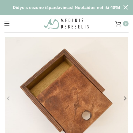
Didysis sezono išpardavimas! Nuolaidos net iki 40%!
0