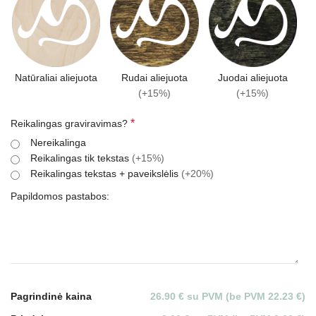
Natūraliai aliejuota
Rudai aliejuota
Juodai aliejuota
(+15%)
(+15%)
*
Reikalingas graviravimas?
Nereikalinga
Reikalingas tik tekstas
(+15%)
Reikalingas tekstas + paveikslėlis
(+20%)
Papildomos pastabos:
Pagrindinė kaina
26.90 € su PVM (be PVM 22.23 €)