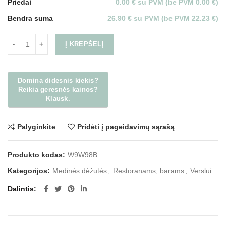
Priedai
0.00 € su PVM (be PVM 0.00 €)
Bendra suma
26.90 € su PVM (be PVM 22.23 €)
Į KREPŠELĮ
Palyginkite
Pridėti į pageidavimų sąrašą
Produkto kodas:
W9W98B
Kategorijos:
Medinės dėžutės
,
Restoranams, barams
,
Verslui
Dalintis