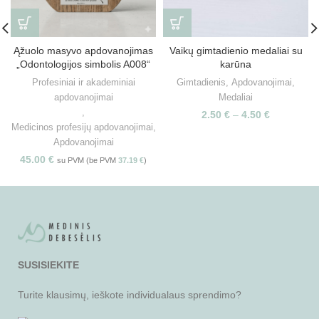
Ąžuolo masyvo apdovanojimas
Vaikų gimtadienio medaliai su
„Odontologijos simbolis A008“
karūna
Profesiniai ir akademiniai
Gimtadienis
,
Apdovanojimai
,
apdovanojimai
Medaliai
,
2.50
€
–
4.50
€
Medicinos profesijų apdovanojimai
,
Apdovanojimai
45.00
€
su PVM (be PVM
37.19
€
)
SUSISIEKITE
Turite klausimų, ieškote individualaus sprendimo?