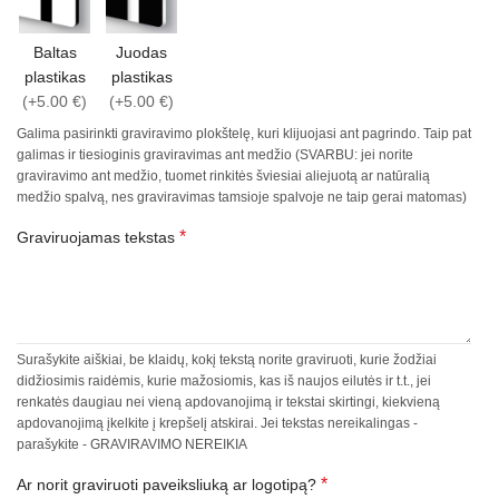
Baltas
Juodas
plastikas
plastikas
(+5.00 €)
(+5.00 €)
Galima pasirinkti graviravimo plokštelę, kuri klijuojasi ant pagrindo. Taip pat
galimas ir tiesioginis graviravimas ant medžio (SVARBU: jei norite
graviravimo ant medžio, tuomet rinkitės šviesiai aliejuotą ar natūralią
medžio spalvą, nes graviravimas tamsioje spalvoje ne taip gerai matomas)
*
Graviruojamas tekstas
Surašykite aiškiai, be klaidų, kokį tekstą norite graviruoti, kurie žodžiai
didžiosimis raidėmis, kurie mažosiomis, kas iš naujos eilutės ir t.t., jei
renkatės daugiau nei vieną apdovanojimą ir tekstai skirtingi, kiekvieną
apdovanojimą įkelkite į krepšelį atskirai. Jei tekstas nereikalingas -
parašykite - GRAVIRAVIMO NEREIKIA
*
Ar norit graviruoti paveiksliuką ar logotipą?