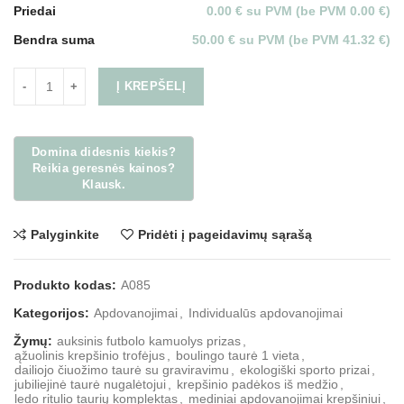
Priedai
0.00 € su PVM (be PVM 0.00 €)
Bendra suma
50.00 € su PVM (be PVM 41.32 €)
Į KREPŠELĮ
Palyginkite
Pridėti į pageidavimų sąrašą
Produkto kodas:
A085
Kategorijos:
Apdovanojimai
,
Individualūs apdovanojimai
Žymų:
auksinis futbolo kamuolys prizas
,
ąžuolinis krepšinio trofėjus
,
boulingo taurė 1 vieta
,
dailiojo čiuožimo taurė su graviravimu
,
ekologiški sporto prizai
,
jubiliejinė taurė nugalėtojui
,
krepšinio padėkos iš medžio
,
ledo ritulio taurių komplektas
,
mediniai apdovanojimai krepšiniui
,