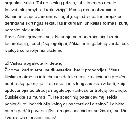
organiniu stiklu. Tai ne tiesiog prizas, tai – interjero detalė.
Individuali gamyba: Turite viziją? Mes ją materializuosime.
Gaminame apdovanojimus pagal jūsų individualius projektus,
derindami skirtingas tekstūras ir kurdami unikalias formas, kurių
nerasite niekur kitur.
Preciziškas graviravimas: Naudojame moderniausią lazerio
technologiją, todėl jūsų logotipai, šūkiai ar nugalėtojų vardai bus
išpildyti su juvelyriniu tikslumu.
📐 Viskas apgalvota iki detalių
Žinome, kad svarbu ne tik estetika, bet ir proporcijos. Visus
tikslius matmenis ir technines detales rasite kiekvienos prekės
nuotraukų galerijoje. Tai padės jums lengviau įsivaizduoti, kaip
apdovanojimas atrodys nugalėtojo rankose ar trofėjų lentynoje.
Susisiekite su mumis! Turite specifinių pageidavimų, reikia
paskaičiuoti individualią kainą ar pasitarti dėl dizaino? Leiskite
mums padėti paversti jūsų renginio akimirkas amžinais, medžiu
kvepiančiais prisiminimais!