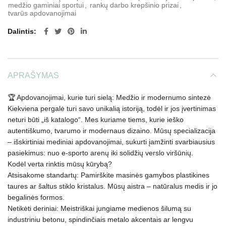
medžio gaminiai sportui
,
rankų darbo krepšinio prizai
,
tvarūs apdovanojimai
Dalintis
APRAŠYMAS
🏆 Apdovanojimai, kurie turi sielą: Medžio ir modernumo sintezė
Kiekviena pergalė turi savo unikalią istoriją, todėl ir jos įvertinimas
neturi būti „iš katalogo“. Mes kuriame tiems, kurie ieško
autentiškumo, tvarumo ir modernaus dizaino. Mūsų specializacija
– išskirtiniai mediniai apdovanojimai, sukurti įamžinti svarbiausius
pasiekimus: nuo e-sporto arenų iki solidžių verslo viršūnių.
Kodėl verta rinktis mūsų kūrybą?
Atsisakome standartų: Pamirškite masinės gamybos plastikines
taures ar šaltus stiklo kristalus. Mūsų aistra – natūralus medis ir jo
begalinės formos.
Netikėti deriniai: Meistriškai jungiame medienos šilumą su
industriniu betonu, spindinčiais metalo akcentais ar lengvu