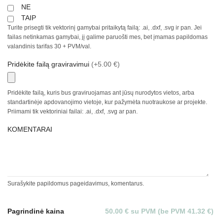
NE
TAIP
Turite prisegti tik vektorinį gamybai pritaikytą failą: .ai, .dxf, .svg ir pan. Jei
failas netinkamas gamybai, jį galime paruošti mes, bet įmamas papildomas
valandinis tarifas 30 + PVM/val.
Pridėkite failą graviravimui
(+5.00 €)
Pridėkite failą, kuris bus graviruojamas ant jūsų nurodytos vietos, arba
standartinėje apdovanojimo vietoje, kur pažymėta nuotraukose ar projekte.
Priimami tik vektoriniai failai: .ai, .dxf, .svg ar pan.
KOMENTARAI
Surašykite papildomus pageidavimus, komentarus.
Pagrindinė kaina
50.00 € su PVM (be PVM 41.32 €)