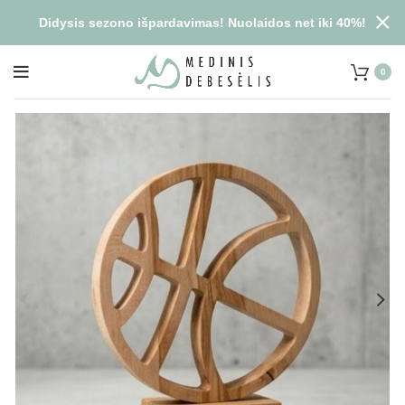
Didysis sezono išpardavimas! Nuolaidos net iki 40%!
0