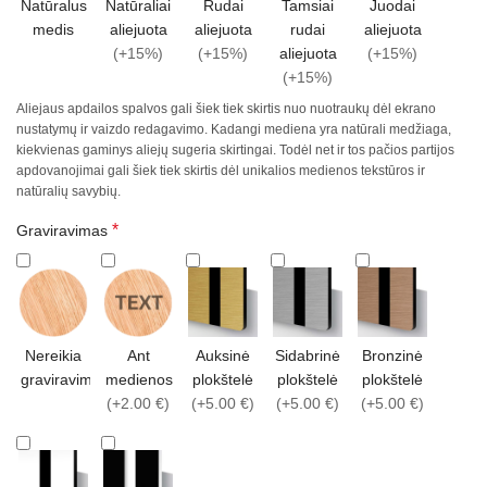
Natūralus
Natūraliai
Rudai
Tamsiai
Juodai
medis
aliejuota
aliejuota
rudai
aliejuota
(+15%)
(+15%)
aliejuota
(+15%)
(+15%)
Aliejaus apdailos spalvos gali šiek tiek skirtis nuo nuotraukų dėl ekrano
nustatymų ir vaizdo redagavimo. Kadangi mediena yra natūrali medžiaga,
kiekvienas gaminys aliejų sugeria skirtingai. Todėl net ir tos pačios partijos
apdovanojimai gali šiek tiek skirtis dėl unikalios medienos tekstūros ir
natūralių savybių.
*
Graviravimas
Nereikia
Ant
Auksinė
Sidabrinė
Bronzinė
graviravimo
medienos
plokštelė
plokštelė
plokštelė
(+2.00 €)
(+5.00 €)
(+5.00 €)
(+5.00 €)