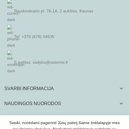
Raudondvario pl. 76-1A, 2 aukštas, Kaunas
Tel: +370 (676) 54535
E-paštas:
vadyba@sistemis.lt
SVARBI INFORMACIJA
NAUDINGOS NUORODOS
Sveiki, norėdami pagerinti Jūsų patirtį šiame tinklalapyje mes