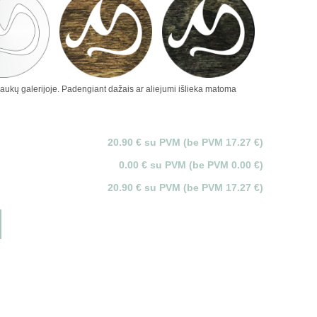
raukų galerijoje. Padengiant dažais ar aliejumi išlieka matoma
20.90 € su PVM (be PVM 17.27 €)
0.00 € su PVM (be PVM 0.00 €)
20.90 € su PVM (be PVM 17.27 €)