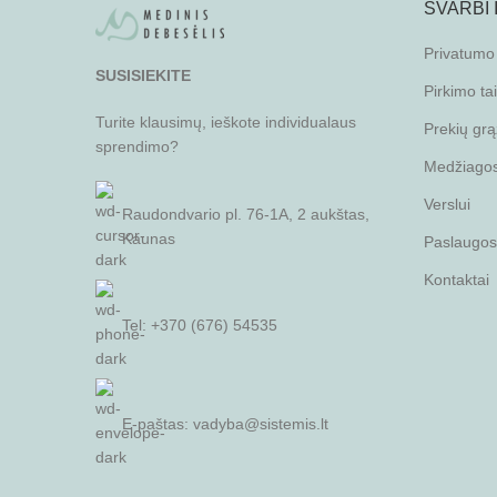
SVARBI
Privatumo 
SUSISIEKITE
Pirkimo ta
Turite klausimų, ieškote individualaus
Prekių grą
sprendimo?
Medžiagos 
Verslui
Raudondvario pl. 76-1A, 2 aukštas,
Kaunas
Paslaugos
Kontaktai
Tel: +370 (676) 54535
E-paštas:
vadyba@sistemis.lt