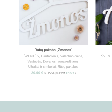
Rūbų pakaba „Žmonos”
PASIRINKITE SAVYBES
ŠVENTĖS
,
Gimtadienis
,
Valentino diena
,
ŠVEN
Vestuvės
,
Dovanos jaunavedžiams
,
Užrašai ir simboliai
,
Rūbų pakabos
20.90
€
su PVM (be PVM
17.27
€
)