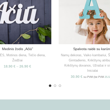
Medinis žodis „Ačiū”
Spalvota raidė su karū
PASIRINKITE SAVYBES
PASIRINKITE SAVYBE
TĖS
,
Motinos diena
,
Tėčio diena
,
Namų dekoras
,
Vaiko kambariui
,
Žodžiai
Gimtadienis
,
Krikštynų atribu
Krikštynų dovanos
,
Užrašai ir s
18.90
€
–
26.90
€
Inicialai
30.90
€
su PVM (be PVM
25.