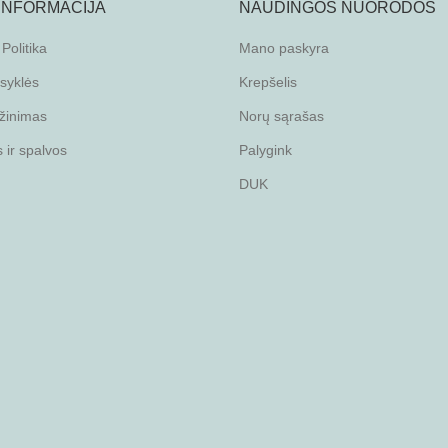
 INFORMACIJA
NAUDINGOS NUORODOS
Politika
Mano paskyra
isyklės
Krepšelis
žinimas
Norų sąrašas
ir spalvos
Palygink
DUK