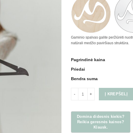
Gaminio spalvas galite peržiūrėti nuot
natūrali medžio paviršiaus struktūra.
Pagrindinė kaina
Priedai
Bendra suma
Į KREPŠELĮ