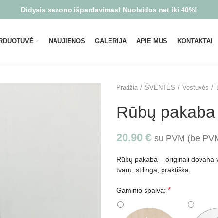
Didysis sezono išpardavimas! Nuolaidos net iki 40%!
RDUOTUVĖ
NAUJIENOS
GALERIJA
APIE MUS
KONTAKTAI
Pradžia
ŠVENTĖS
Vestuvės
Rūbų pakaba 
20.90
€
su PVM (be P
Rūbų pakaba – originali dovana v
tvaru, stilinga, praktiška.
*
Gaminio spalva: