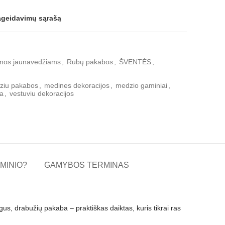
pageidavimų sąrašą
nos jaunavedžiams
,
Rūbų pakabos
,
ŠVENTĖS
,
ziu pakabos
,
medines dekoracijos
,
medzio gaminiai
,
ka
,
vestuviu dekoracijos
MINIO?
GAMYBOS TERMINAS
aigus, drabužių pakaba – praktiškas daiktas, kuris tikrai ras