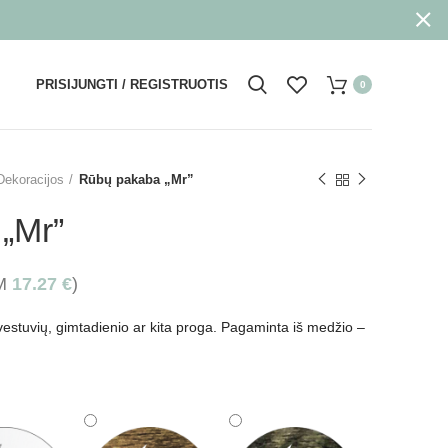
PRISIJUNGTI / REGISTRUOTIS
0
Dekoracijos
Rūbų pakaba „Mr”
„Mr”
VM
17.27
€
)
estuvių, gimtadienio ar kita proga. Pagaminta iš medžio –