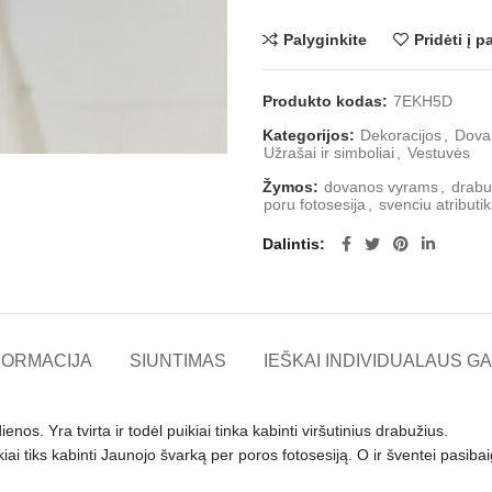
Palyginkite
Pridėti į 
Produkto kodas:
7EKH5D
Kategorijos:
Dekoracijos
,
Dova
Užrašai ir simboliai
,
Vestuvės
Žymos:
dovanos vyrams
,
drabu
poru fotosesija
,
svenciu atributi
Dalintis
FORMACIJA
SIUNTIMAS
IEŠKAI INDIVIDUALAUS GA
. Yra tvirta ir todėl puikiai tinka kabinti viršutinius drabužius.
ikiai tiks kabinti Jaunojo švarką per poros fotosesiją. O ir šventei pasib