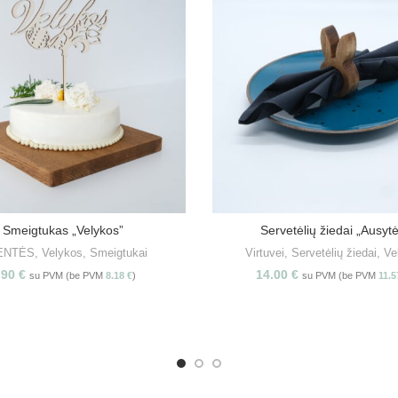
Smeigtukas „Velykos”
Servetėlių žiedai „Ausyt
Į KREPŠELĮ
PASIRINKITE SAVYBE
ENTĖS
,
Velykos
,
Smeigtukai
Virtuvei
,
Servetėlių žiedai
,
Ve
.90
€
14.00
€
su PVM (be PVM
8.18
€
)
su PVM (be PVM
11.