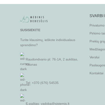
SVARBI
Privatumo 
SUSISIEKITE
Pirkimo ta
Turite klausimų, ieškote individualaus
Prekių grą
sprendimo?
Medžiagos 
Verslui
Raudondvario pl. 76-1A, 2 aukštas,
Kaunas
Paslaugos
Kontaktai
Tel: +370 (676) 54535
E-paštas:
vadyba@sistemis.lt