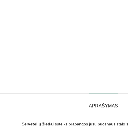
APRAŠYMAS
S
ervetėlių žiedai
suteiks prabangos jūsų puošnaus stalo ser