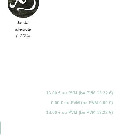
Juodai
aliejuota
(+35%)
16.00 € su PVM (be PVM 13.22 €)
0.00 € su PVM (be PVM 0.00 €)
16.00 € su PVM (be PVM 13.22 €)