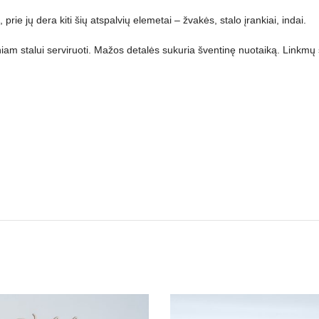
prie jų dera kiti šių atspalvių elemetai – žvakės, stalo įrankiai, indai.
tiniam stalui serviruoti. Mažos detalės sukuria šventinę nuotaiką. Linkmų