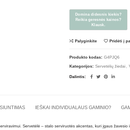
Palyginkite
Pridėti į 
Produkto kodas:
G4PJQ6
Kategorijos:
Servetėlių žiedai
,
Dalintis
SIUNTIMAS
IEŠKAI INDIVIDUALAUS GAMINIO?
GA
viravimui. Servetėlė – stalo serviruotės akcentas, kuri įgaus žavesio i