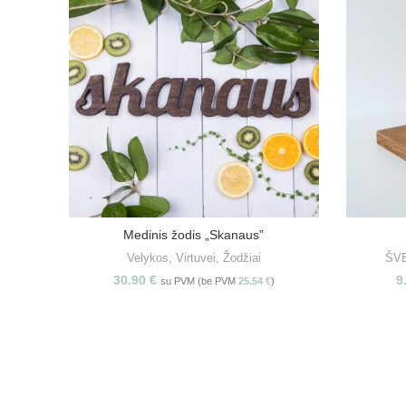
Medinis žodis „Skanaus”
PASIRINKITE SAVYBES
Velykos
,
Virtuvei
,
Žodžiai
ŠV
30.90
€
9
su PVM (be PVM
25.54
€
)