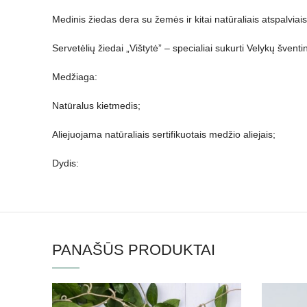
Medinis žiedas dera su žemės ir kitai natūraliais atspalviais, 
Servetėlių žiedai „Vištytė” – specialiai sukurti Velykų šven
Medžiaga:
Natūralus kietmedis;
Aliejuojama natūraliais sertifikuotais medžio aliejais;
Dydis:
PANAŠŪS PRODUKTAI