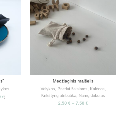
ės”
Medžiaginis maišelis
S
PASIRINKTI SAVYBES
lykos
Velykos
,
Priedai žaislams
,
Kalėdos
,
Medi
Krikštynų atributika
,
Namų dekoras
Įku
57
€
)
2.50
€
–
7.50
€