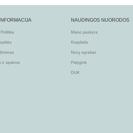
 INFORMACIJA
NAUDINGOS NUORODOS
Politika
Mano paskyra
isyklės
Krepšelis
žinimas
Norų sąrašas
ir spalvos
Palygink
DUK