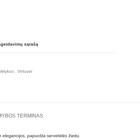
pageidavimų sąrašą
Velykos
,
Virtuvei
MYBOS TERMINAS
r elegancijos, papuošta servetėlės žiedu.