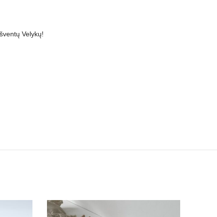
 šventų Velykų!