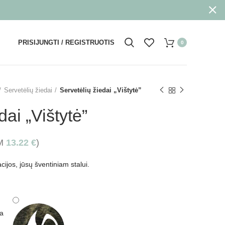
PRISIJUNGTI / REGISTRUOTIS
0
Servetėlių žiedai
Servetėlių žiedai „Vištytė”
dai „Vištytė”
VM
13.22
€
)
ijos, jūsų šventiniam stalui.
ta