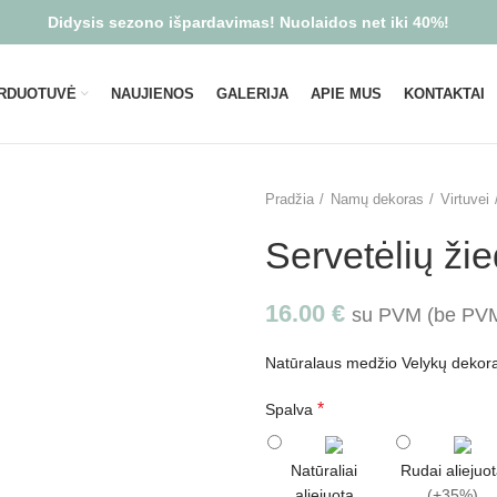
Didysis sezono išpardavimas! Nuolaidos net iki 40%!
RDUOTUVĖ
NAUJIENOS
GALERIJA
APIE MUS
KONTAKTAI
Pradžia
Namų dekoras
Virtuvei
Servetėlių žie
16.00
€
su PVM (be P
Natūralaus medžio Velykų dekorac
*
Spalva
Natūraliai
Rudai aliejuo
aliejuota
(+35%)