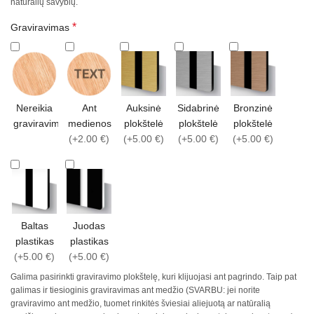
natūralių savybių.
*
Graviravimas
Nereikia
Ant
Auksinė
Sidabrinė
Bronzinė
graviravimo
medienos
plokštelė
plokštelė
plokštelė
(+2.00 €)
(+5.00 €)
(+5.00 €)
(+5.00 €)
Baltas
Juodas
plastikas
plastikas
(+5.00 €)
(+5.00 €)
Galima pasirinkti graviravimo plokštelę, kuri klijuojasi ant pagrindo. Taip pat
galimas ir tiesioginis graviravimas ant medžio (SVARBU: jei norite
graviravimo ant medžio, tuomet rinkitės šviesiai aliejuotą ar natūralią