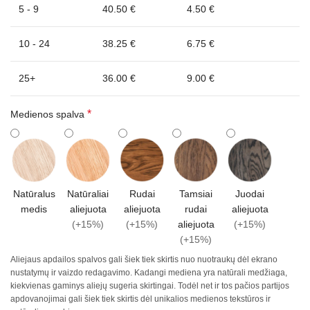
5 - 9
40.50 €
4.50 €
10 - 24
38.25 €
6.75 €
25+
36.00 €
9.00 €
*
Medienos spalva
Natūralus
Natūraliai
Rudai
Tamsiai
Juodai
medis
aliejuota
aliejuota
rudai
aliejuota
(+15%)
(+15%)
aliejuota
(+15%)
(+15%)
Aliejaus apdailos spalvos gali šiek tiek skirtis nuo nuotraukų dėl ekrano
nustatymų ir vaizdo redagavimo. Kadangi mediena yra natūrali medžiaga,
kiekvienas gaminys aliejų sugeria skirtingai. Todėl net ir tos pačios partijos
apdovanojimai gali šiek tiek skirtis dėl unikalios medienos tekstūros ir