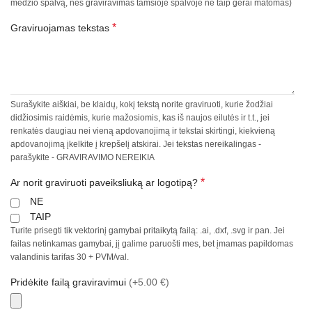
medžio spalvą, nes graviravimas tamsioje spalvoje ne taip gerai matomas)
*
Graviruojamas tekstas
Surašykite aiškiai, be klaidų, kokį tekstą norite graviruoti, kurie žodžiai
didžiosimis raidėmis, kurie mažosiomis, kas iš naujos eilutės ir t.t., jei
renkatės daugiau nei vieną apdovanojimą ir tekstai skirtingi, kiekvieną
apdovanojimą įkelkite į krepšelį atskirai. Jei tekstas nereikalingas -
parašykite - GRAVIRAVIMO NEREIKIA
*
Ar norit graviruoti paveiksliuką ar logotipą?
NE
TAIP
Turite prisegti tik vektorinį gamybai pritaikytą failą: .ai, .dxf, .svg ir pan. Jei
failas netinkamas gamybai, jį galime paruošti mes, bet įmamas papildomas
valandinis tarifas 30 + PVM/val.
Pridėkite failą graviravimui
(+5.00 €)