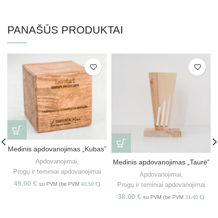
PANAŠŪS PRODUKTAI
Medinis apdovanojimas „Kubas”
Apdovanojimai
,
Medinis apdovanojimas „Taurė”
Progų ir teminiai apdovanojimai
Apdovanojimai
,
49.00
€
su PVM (be PVM
40.50
€
)
Progų ir teminiai apdovanojimai
38.00
€
su PVM (be PVM
31.40
€
)