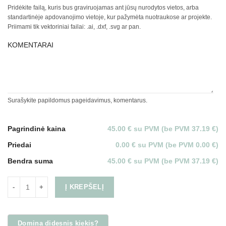
Pridėkite failą, kuris bus graviruojamas ant jūsų nurodytos vietos, arba
standartinėje apdovanojimo vietoje, kur pažymėta nuotraukose ar projekte.
Priimami tik vektoriniai failai: .ai, .dxf, .svg ar pan.
KOMENTARAI
Surašykite papildomus pageidavimus, komentarus.
Pagrindinė kaina
45.00 € su PVM (be PVM 37.19 €)
Priedai
0.00 € su PVM (be PVM 0.00 €)
Bendra suma
45.00 € su PVM (be PVM 37.19 €)
Į KREPŠELĮ