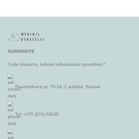
SUSISIEKITE
Turite klausimų, ieškote individualaus sprendimo?
Raudondvario pl. 76-1A, 2 aukštas, Kaunas
Tel: +370 (676) 54535