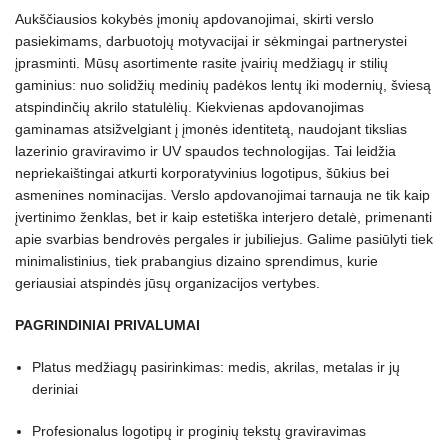
Aukščiausios kokybės įmonių apdovanojimai, skirti verslo
pasiekimams, darbuotojų motyvacijai ir sėkmingai partnerystei
įprasminti. Mūsų asortimente rasite įvairių medžiagų ir stilių
gaminius: nuo solidžių medinių padėkos lentų iki modernių, šviesą
atspindinčių akrilo statulėlių. Kiekvienas apdovanojimas
gaminamas atsižvelgiant į įmonės identitetą, naudojant tikslias
lazerinio graviravimo ir UV spaudos technologijas. Tai leidžia
nepriekaištingai atkurti korporatyvinius logotipus, šūkius bei
asmenines nominacijas. Verslo apdovanojimai tarnauja ne tik kaip
įvertinimo ženklas, bet ir kaip estetiška interjero detalė, primenanti
apie svarbias bendrovės pergales ir jubiliejus. Galime pasiūlyti tiek
minimalistinius, tiek prabangius dizaino sprendimus, kurie
geriausiai atspindės jūsų organizacijos vertybes.
PAGRINDINIAI PRIVALUMAI
Platus medžiagų pasirinkimas: medis, akrilas, metalas ir jų
deriniai
Profesionalus logotipų ir proginių tekstų graviravimas