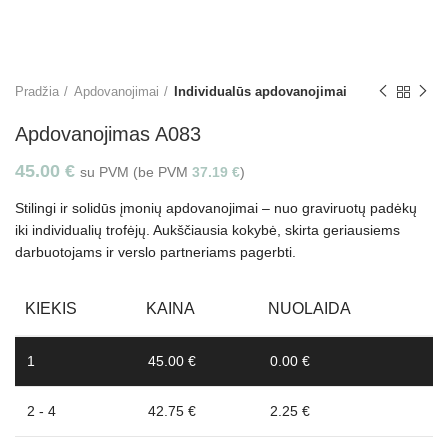
Pradžia
Apdovanojimai
Individualūs apdovanojimai
Apdovanojimas A083
45.00
€
su PVM (be PVM
37.19
€
)
Stilingi ir solidūs įmonių apdovanojimai – nuo graviruotų padėkų
iki individualių trofėjų. Aukščiausia kokybė, skirta geriausiems
darbuotojams ir verslo partneriams pagerbti.
KIEKIS
KAINA
NUOLAIDA
1
45.00 €
0.00 €
2 - 4
42.75 €
2.25 €