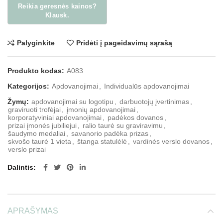
Palyginkite
Pridėti į pageidavimų sąrašą
Produkto kodas:
A083
Kategorijos:
Apdovanojimai
,
Individualūs apdovanojimai
Žymų:
apdovanojimai su logotipu
,
darbuotojų įvertinimas
,
graviruoti trofėjai
,
įmonių apdovanojimai
,
korporatyviniai apdovanojimai
,
padėkos dovanos
,
prizai įmonės jubiliejui
,
ralio taurė su graviravimu
,
šaudymo medaliai
,
savanorio padėka prizas
,
skvošo taurė 1 vieta
,
štanga statulėlė
,
vardinės verslo dovanos
,
verslo prizai
Dalintis
APRAŠYMAS