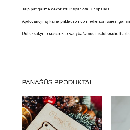
Taip pat galime dekoruoti ir spalvota UV spauda.
Apdovanojimų kaina priklauso nuo medienos rūšies, gaminio
Dėl užsakymo susisiekite
vadyba@medinisdebeselis.lt
arba
PANAŠŪS PRODUKTAI