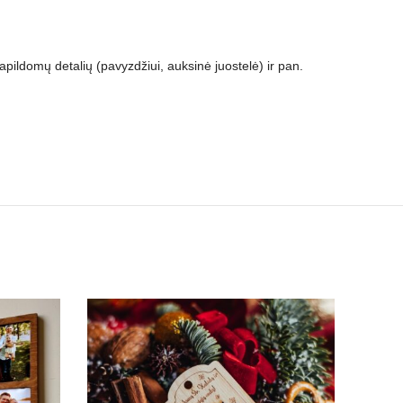
ildomų detalių (pavyzdžiui, auksinė juostelė) ir pan.