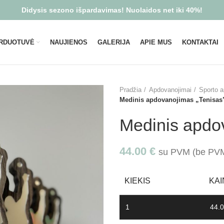
Didysis sezono išpardavimas! Nuolaidos net iki 40%!
RDUOTUVĖ
NAUJIENOS
GALERIJA
APIE MUS
KONTAKTAI
Pradžia
Apdovanojimai
Sporto a
Medinis apdovanojimas „Tenisas
Medinis apdo
44.00
€
su PVM (be P
KIEKIS
KAI
1
44.0