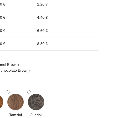
0 €
2.20 €
0 €
4.40 €
0 €
6.60 €
0 €
8.80 €
ramel Brown)
k chocolate Brown)
Tamsiai
Juodai