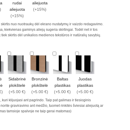
ta
rudai
aliejuota
)
aliejuota
(+15%)
(+15%)
ek skirtis nuo nuotraukų dėl ekrano nustatymų ir vaizdo redagavimo.
 kiekvienas gaminys aliejų sugeria skirtingai. Todėl net ir tos
tiek skirtis dėl unikalios medienos tekstūros ir natūralių savybių.
ė
Sidabrinė
Bronzinė
Baltas
Juodas
lė
plokštelė
plokštelė
plastikas
plastikas
€)
(+5.00 €)
(+5.00 €)
(+5.00 €)
(+5.00 €)
 kuri klijuojasi ant pagrindo. Taip pat galimas ir tiesioginis
orite graviravimo ant medžio, tuomet rinkitės šviesiai aliejuotą ar
imas tamsioje spalvoje ne taip gerai matomas)