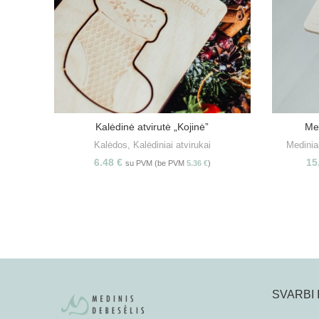
Kalėdinė atvirutė „Kojinė”
Me
Į KREPŠELĮ
Kalėdos
,
Kalėdiniai atvirukai
Mediniai
6.48
€
15
su PVM (be PVM
5.36
€
)
SVARBI