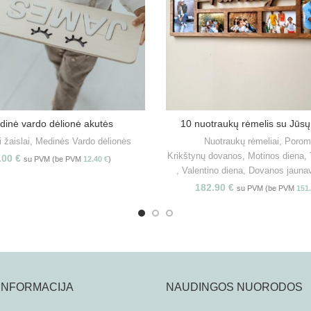
dinė vardo dėlionė akutės
10 nuotraukų rėmelis su Jūsų
PASIRINKITE SAVYBES
PASIRINKITE SAVYBE
 žaislai
,
Medinės Vardo dėlionės
Nuotraukų rėmeliai
,
Porom
Krikštynų dovanos
,
Motinos diena
,
.00
€
su PVM (be PVM
12.40
€
)
,
Valentino diena
,
Dovanos jauna
182.90
€
su PVM (be PVM
151
 INFORMACIJA
NAUDINGOS NUORODOS