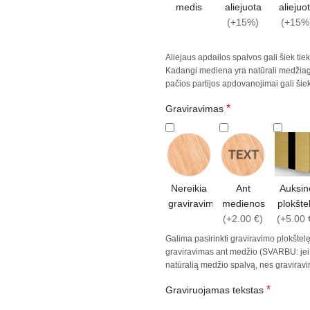
medis
aliejuota
aliejuo
(+15%)
(+15%
Aliejaus apdailos spalvos gali šiek ti
Kadangi mediena yra natūrali medžiaga,
pačios partijos apdovanojimai gali šiek 
*
Graviravimas
Nereikia
Ant
Auksin
graviravimo
medienos
plokšte
(+2.00 €)
(+5.00 
Galima pasirinkti graviravimo plokštelę,
graviravimas ant medžio (SVARBU: jei n
natūralią medžio spalvą, nes gravirav
*
Graviruojamas tekstas