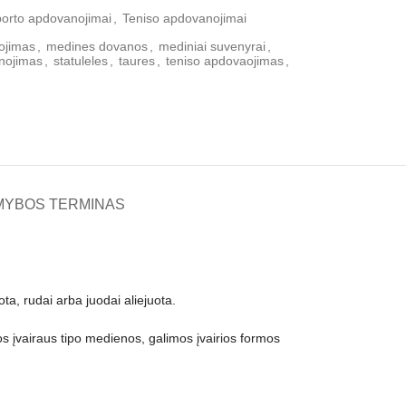
orto apdovanojimai
,
Teniso apdovanojimai
ojimas
,
medines dovanos
,
mediniai suvenyrai
,
nojimas
,
statuleles
,
taures
,
teniso apdovaojimas
,
MYBOS TERMINAS
ta, rudai arba juodai aliejuota.
s įvairaus tipo medienos, galimos įvairios formos