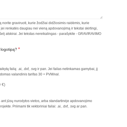
ą norite graviruoti, kurie žodžiai didžiosimis raidėmis, kurie
., jei renkatės daugiau nei vieną apdovanojimą ir tekstai skirtingi,
šelį atskirai. Jei tekstas nereikalingas - parašykite - GRAVIRAVIMO
*
r logotipą?
aikytą failą: .ai, .dxf, .svg ir pan. Jei failas netinkamas gamybai, jį
domas valandinis tarifas 30 + PVM/val.
 €)
as ant jūsų nurodytos vietos, arba standartinėje apdovanojimo
ekte. Priimami tik vektoriniai failai: .ai, .dxf, .svg ar pan.