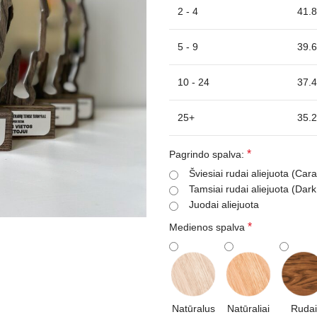
2 - 4
41.8
5 - 9
39.6
10 - 24
37.4
25+
35.2
*
Pagrindo spalva:
Šviesiai rudai aliejuota (Ca
Tamsiai rudai aliejuota (Dar
Juodai aliejuota
*
Medienos spalva
Natūralus
Natūraliai
Rudai