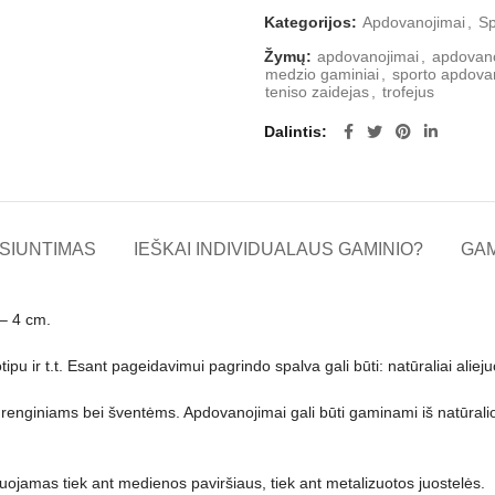
Kategorijos:
Apdovanojimai
,
Sp
Žymų:
apdovanojimai
,
apdovan
medzio gaminiai
,
sporto apdova
teniso zaidejas
,
trofejus
Dalintis
SIUNTIMAS
IEŠKAI INDIVIDUALAUS GAMINIO?
GA
 – 4 cm.
u ir t.t. Esant pageidavimui pagrindo spalva gali būti: natūraliai aliejuo
 renginiams bei šventėms. Apdovanojimai gali būti gaminami iš natūralio
ruojamas tiek ant medienos paviršiaus, tiek ant metalizuotos juostelės.