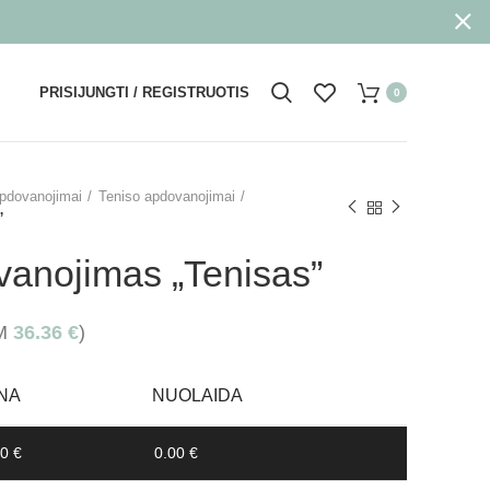
PRISIJUNGTI / REGISTRUOTIS
0
pdovanojimai
Teniso apdovanojimai
”
vanojimas „Tenisas”
VM
36.36
€
)
NA
NUOLAIDA
0 €
0.00 €