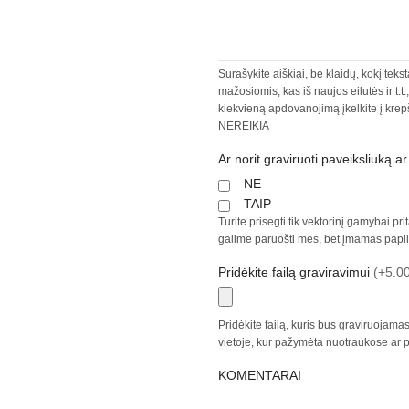
Surašykite aiškiai, be klaidų, kokį tekst
mažosiomis, kas iš naujos eilutės ir t.t
kiekvieną apdovanojimą įkelkite į krep
NEREIKIA
Ar norit graviruoti paveiksliuką a
NE
TAIP
Turite prisegti tik vektorinį gamybai prit
galime paruošti mes, bet įmamas papil
Pridėkite failą graviravimui
(+5.00
Pridėkite failą, kuris bus graviruojam
vietoje, kur pažymėta nuotraukose ar proj
KOMENTARAI