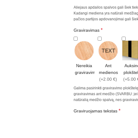
Aliejaus apdailos spalvos gali šiek ti
Kadangi mediena yra natūrali medžiaga,
pačios partijos apdovanojimai gali šiek 
*
Graviravimas
Nereikia
Ant
Auksin
graviravimo
medienos
plokšte
(+2.00 €)
(+5.00 
Galima pasirinkti graviravimo plokštelę,
graviravimas ant medžio (SVARBU: jei n
natūralią medžio spalvą, nes gravirav
*
Graviruojamas tekstas