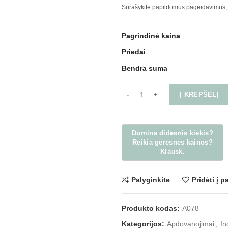
Surašykite papildomus pageidavimus,
Pagrindinė kaina
Priedai
Bendra suma
Į KREPŠELĮ
Palyginkite
Pridėti į 
Produkto kodas:
A078
Kategorijos:
Apdovanojimai
,
In