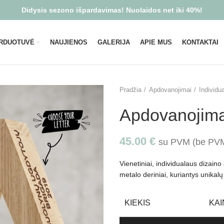
Didysis sezono išpardavimas! Nuolaidos net iki 40%!
RDUOTUVĖ
NAUJIENOS
GALERIJA
APIE MUS
KONTAKTAI
Pradžia
Apdovanojimai
Individu
Apdovanojim
45.00
€
su PVM (be P
Vienetiniai, individualaus dizain
metalo deriniai, kuriantys unikal
KIEKIS
KAI