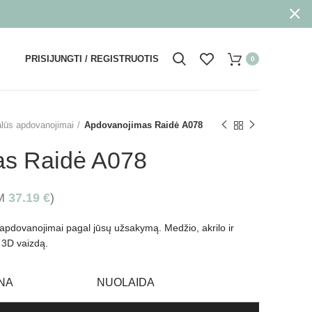
PRISIJUNGTI / REGISTRUOTIS
0
alūs apdovanojimai
Apdovanojimas Raidė A078
as Raidė A078
VM
37.19
€
)
o apdovanojimai pagal jūsų užsakymą. Medžio, akrilo ir
ų 3D vaizdą.
NA
NUOLAIDA