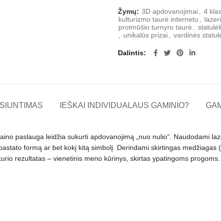
Žymų:
3D apdovanojimai
,
4 kla
kulturizmo taurė internetu
,
lazer
protmūšio turnyro taurė
,
statul
,
unikalūs prizai
,
vardinės statul
Dalintis
SIUNTIMAS
IEŠKAI INDIVIDUALAUS GAMINIO?
GA
izaino paslauga leidžia sukurti apdovanojimą „nuo nulio“. Naudodami laz
 pastato formą ar bet kokį kitą simbolį. Derindami skirtingas medžiagas (
kurio rezultatas – vienetinis meno kūrinys, skirtas ypatingoms progoms.