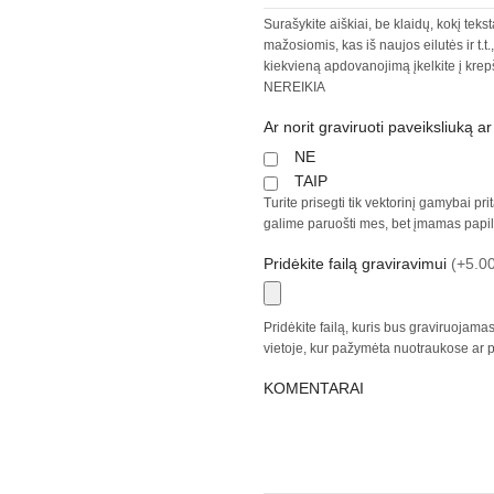
Surašykite aiškiai, be klaidų, kokį tekst
mažosiomis, kas iš naujos eilutės ir t.t
kiekvieną apdovanojimą įkelkite į krep
NEREIKIA
Ar norit graviruoti paveiksliuką a
NE
TAIP
Turite prisegti tik vektorinį gamybai prit
galime paruošti mes, bet įmamas papil
Pridėkite failą graviravimui
(+5.00
Pridėkite failą, kuris bus graviruojam
vietoje, kur pažymėta nuotraukose ar proj
KOMENTARAI