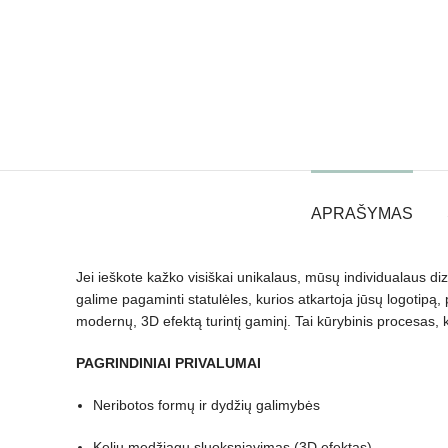
APRAŠYMAS
Jei ieškote kažko visiškai unikalaus, mūsų individualaus d
galime pagaminti statulėles, kurios atkartoja jūsų logotipą,
modernų, 3D efektą turintį gaminį. Tai kūrybinis procesas, 
PAGRINDINIAI PRIVALUMAI
Neribotos formų ir dydžių galimybės
Kelių medžiagų sluoksniavimas (3D efektas)