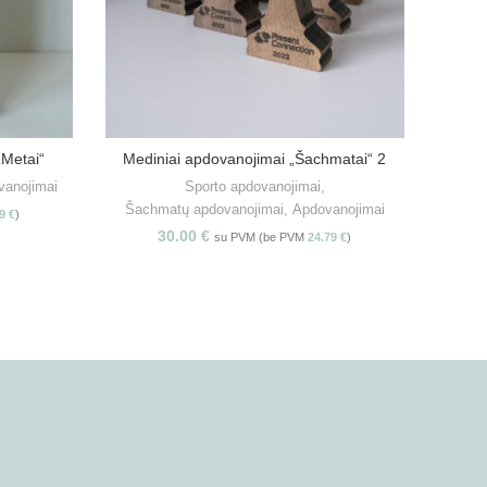
„Metai“
Mediniai apdovanojimai „Šachmatai“ 2
Ind
S
PASIRINKITE SAVYBES
vanojimai
Sporto apdovanojimai
,
Apdov
Šachmatų apdovanojimai
,
Apdovanojimai
19
€
)
30.00
€
su PVM (be PVM
24.79
€
)