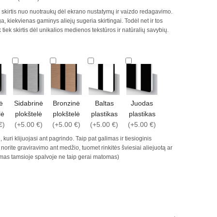
ek skirtis nuo nuotraukų dėl ekrano nustatymų ir vaizdo redagavimo.
 kiekvienas gaminys aliejų sugeria skirtingai. Todėl net ir tos
tiek skirtis dėl unikalios medienos tekstūros ir natūralių savybių.
ė
Sidabrinė
Bronzinė
Baltas
Juodas
lė
plokštelė
plokštelė
plastikas
plastikas
€)
(+5.00 €)
(+5.00 €)
(+5.00 €)
(+5.00 €)
 kuri klijuojasi ant pagrindo. Taip pat galimas ir tiesioginis
orite graviravimo ant medžio, tuomet rinkitės šviesiai aliejuotą ar
imas tamsioje spalvoje ne taip gerai matomas)