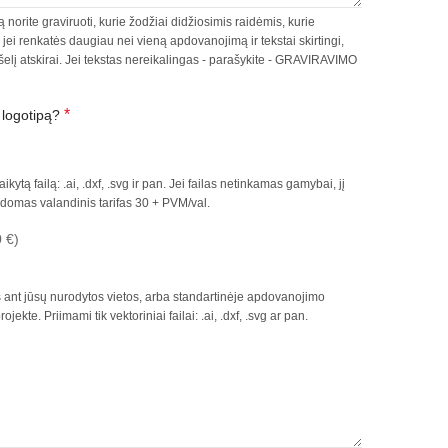
ą norite graviruoti, kurie žodžiai didžiosimis raidėmis, kurie
., jei renkatės daugiau nei vieną apdovanojimą ir tekstai skirtingi,
šelį atskirai. Jei tekstas nereikalingas - parašykite - GRAVIRAVIMO
*
r logotipą?
aikytą failą: .ai, .dxf, .svg ir pan. Jei failas netinkamas gamybai, jį
domas valandinis tarifas 30 + PVM/val.
 €)
as ant jūsų nurodytos vietos, arba standartinėje apdovanojimo
ekte. Priimami tik vektoriniai failai: .ai, .dxf, .svg ar pan.