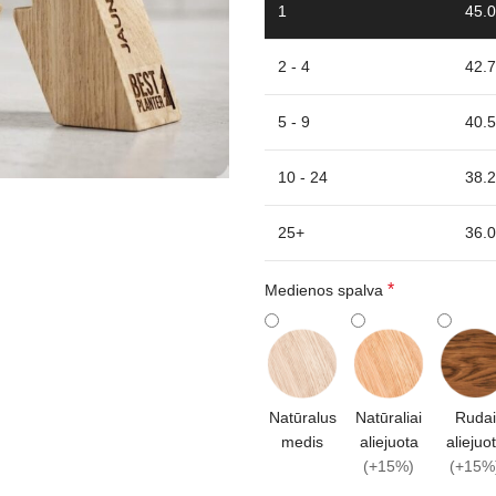
1
45.0
2 - 4
42.7
5 - 9
40.5
10 - 24
38.2
25+
36.0
*
Medienos spalva
Natūralus
Natūraliai
Rudai
medis
aliejuota
aliejuo
(+15%)
(+15%