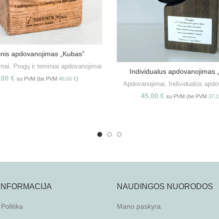
nis apdovanojimas „Kubas”
PASIRINKITE SAVYBES
mai
,
Progų ir teminiai apdovanojimai
Individualus apdovanojimas 
PASIRINKITE SAVYBE
.00
€
su PVM (be PVM
40.50
€
)
Apdovanojimai
,
Individualūs apdo
45.00
€
su PVM (be PVM
37.
 INFORMACIJA
NAUDINGOS NUORODOS
Politika
Mano paskyra