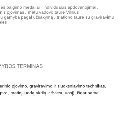
sės baigimo medaliai
,
individualūs apdovanojimai
,
inis pjovimas
,
metų vadovo taurė Vilnius
,
ėlių gamyba pagal užsakymą
,
triatlono taurė su graviravimu
ėlės
MYBOS TERMINAS
erinio pjovimo, graviravimo ir sluoksniavimo technikas,
pvz., matinį juodą akrilą ir šviesų uosį), išgauname