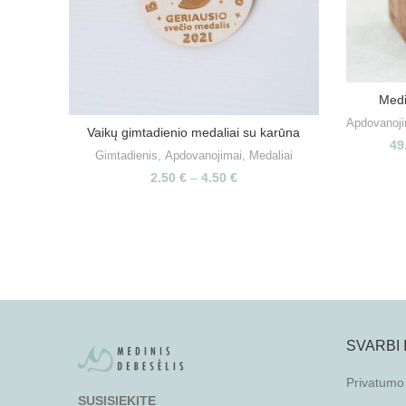
Medi
Apdovanoji
Vaikų gimtadienio medaliai su karūna
PASIRINKITE SAVYBES
49
Gimtadienis
,
Apdovanojimai
,
Medaliai
2.50
€
–
4.50
€
SVARBI
Privatumo 
SUSISIEKITE