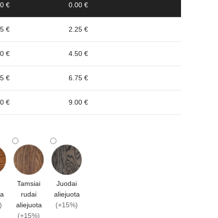
0 €
0.00 €
5 €
2.25 €
0 €
4.50 €
5 €
6.75 €
0 €
9.00 €
Tamsiai
Juodai
ta
rudai
aliejuota
)
aliejuota
(+15%)
(+15%)