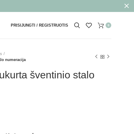
PRISIJUNGTI / REGISTRUOTIS
0
as
alo numeracija
sukurta šventinio stalo