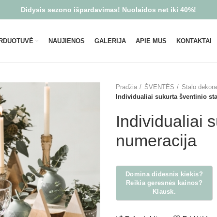
Didysis sezono išpardavimas! Nuolaidos net iki 40%!
RDUOTUVĖ
NAUJIENOS
GALERIJA
APIE MUS
KONTAKTAI
Pradžia
ŠVENTĖS
Stalo dekor
Individualiai sukurta šventinio st
Individualiai 
numeracija