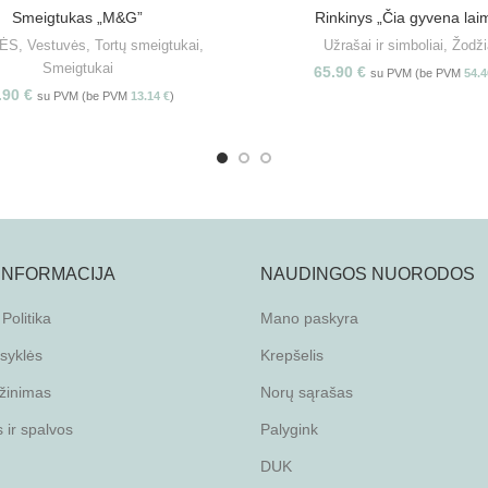
Smeigtukas „M&G”
Rinkinys „Čia gyvena lai
PASIRINKITE SAVYBES
PASIRINKITE SAVYBE
ĖS
,
Vestuvės
,
Tortų smeigtukai
,
Užrašai ir simboliai
,
Žodži
Smeigtukai
65.90
€
su PVM (be PVM
54.
.90
€
su PVM (be PVM
13.14
€
)
 INFORMACIJA
NAUDINGOS NUORODOS
Politika
Mano paskyra
isyklės
Krepšelis
žinimas
Norų sąrašas
ir spalvos
Palygink
DUK