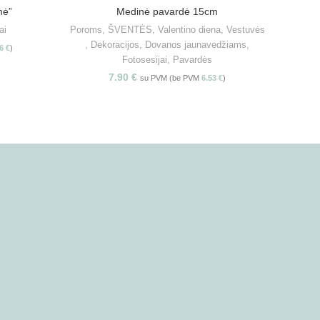
mė”
Medinė pavardė 15cm
S
PASIRINKITE SAVYBES
ai
Poroms
,
ŠVENTĖS
,
Valentino diena
,
Vestuvės
ŠVEN
,
Dekoracijos
,
Dovanos jaunavedžiams
,
V
46
€
)
Fotosesijai
,
Pavardės
7.90
€
su PVM (be PVM
6.53
€
)