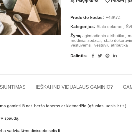
Palyginkite
Pridėti į 
Produkto kodas:
F48K7Z
Kategorijos:
Stalo dekoras
,
ŠV
Žymų:
gimtadienio atributika
,
me
mediniai zodziai
,
stalo dekoravi
vestuvems
,
vestuviu atributika
Dalintis
SIUNTIMAS
IEŠKAI INDIVIDUALAUS GAMINIO?
GA
ma gaminti iš nat. beržo faneros ar kietmedžio (ąžuolas, uosis ir t.t.).
 UV spaudą.
arba
vadyba@medinisdebeselis.lt