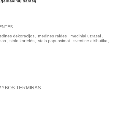
pageidavimų sąrašą
ENTĖS
dines dekoracijos
,
medines raides
,
mediniai uzrasai
,
mas
,
stalo kortelės
,
stalo papuosimai
,
sventine atributika
,
MYBOS TERMINAS