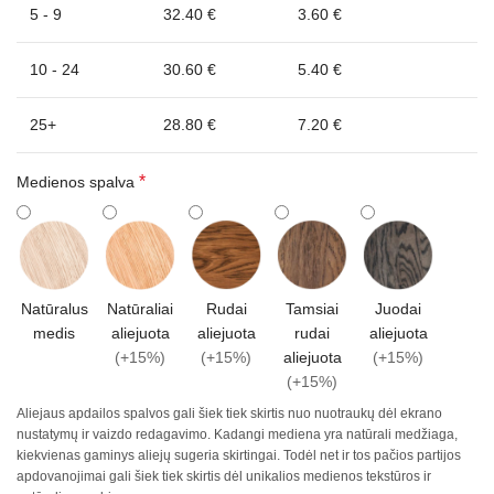
5 - 9
32.40 €
3.60 €
10 - 24
30.60 €
5.40 €
25+
28.80 €
7.20 €
*
Medienos spalva
Natūralus
Natūraliai
Rudai
Tamsiai
Juodai
medis
aliejuota
aliejuota
rudai
aliejuota
(+15%)
(+15%)
aliejuota
(+15%)
(+15%)
Aliejaus apdailos spalvos gali šiek tiek skirtis nuo nuotraukų dėl ekrano
nustatymų ir vaizdo redagavimo. Kadangi mediena yra natūrali medžiaga,
kiekvienas gaminys aliejų sugeria skirtingai. Todėl net ir tos pačios partijos
apdovanojimai gali šiek tiek skirtis dėl unikalios medienos tekstūros ir