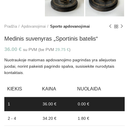
Pradžia
Apdovanojimai
Sporto apdovanojimai
Medinis suvenyras „Sportinis batelis“
36.00
€
su PVM (be PVM
29.75
€
)
Nuotraukoje matomas apdovanojimo pagrindas yra aliejuotas
juodai, norint pakeisti pagrindo spalva, susisiekite nurodytais
kontaktais.
KIEKIS
KAINA
NUOLAIDA
1
36.00 €
0.00 €
2 - 4
34.20 €
1.80 €