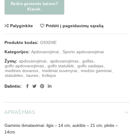
Palyginkite
Pridėti į pageidavimų sąrašą
Produkto kodas:
G9XD9E
Kategorijos:
Apdovanojimai
,
Sporto apdovanojimai
Žymų:
apdovanojimai
,
apdovanojimas
,
golfas
,
golfo apdovanojimas
,
golfo statulėlė
,
golfo zaidejas
,
medines dovanos
,
mediniai suvenyrai
,
medzio gaminiai
,
statuleles
,
taures
,
trofejus
Dalintis
APRAŠYMAS
Gaminio išmatavimai: ilgis – 14 cm, aukštis – 21 cm, plotis –
14cm.