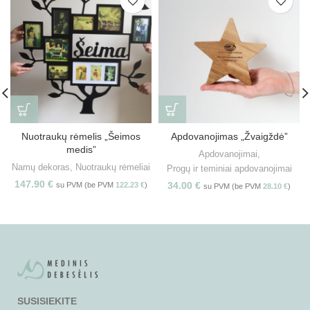
Nuotraukų rėmelis „Šeimos
Apdovanojimas „Žvaigždė”
medis”
Apdovanojimai
,
Namų dekoras
,
Nuotraukų rėmeliai
Progų ir teminiai apdovanojimai
147.90
€
34.00
€
su PVM (be PVM
122.23
€
)
su PVM (be PVM
28.10
€
)
SUSISIEKITE