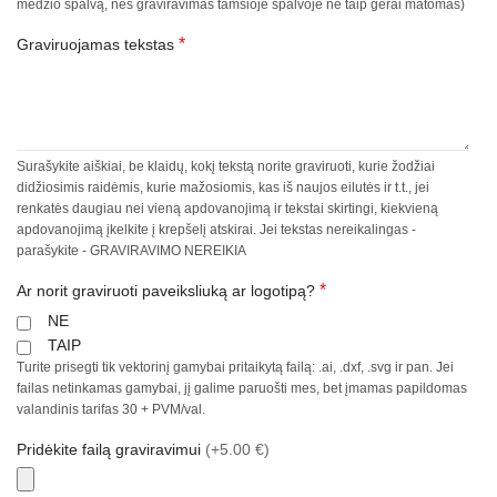
medžio spalvą, nes graviravimas tamsioje spalvoje ne taip gerai matomas)
*
Graviruojamas tekstas
Surašykite aiškiai, be klaidų, kokį tekstą norite graviruoti, kurie žodžiai
didžiosimis raidėmis, kurie mažosiomis, kas iš naujos eilutės ir t.t., jei
renkatės daugiau nei vieną apdovanojimą ir tekstai skirtingi, kiekvieną
apdovanojimą įkelkite į krepšelį atskirai. Jei tekstas nereikalingas -
parašykite - GRAVIRAVIMO NEREIKIA
*
Ar norit graviruoti paveiksliuką ar logotipą?
NE
TAIP
Turite prisegti tik vektorinį gamybai pritaikytą failą: .ai, .dxf, .svg ir pan. Jei
failas netinkamas gamybai, jį galime paruošti mes, bet įmamas papildomas
valandinis tarifas 30 + PVM/val.
Pridėkite failą graviravimui
(+5.00 €)