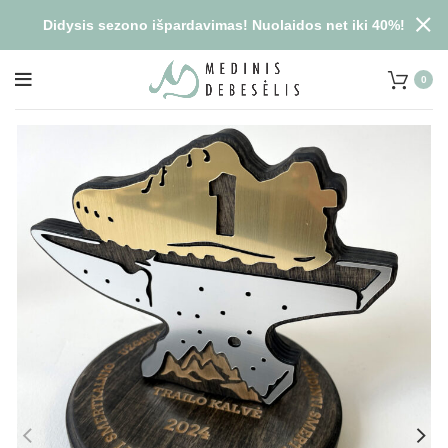
Didysis sezono išpardavimas! Nuolaidos net iki 40%!
0