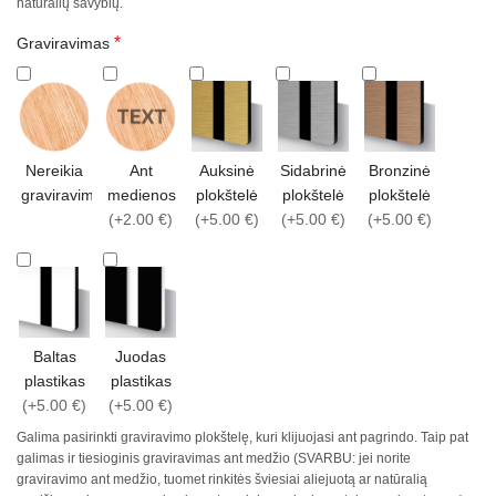
natūralių savybių.
*
Graviravimas
Nereikia
Ant
Auksinė
Sidabrinė
Bronzinė
graviravimo
medienos
plokštelė
plokštelė
plokštelė
(+2.00 €)
(+5.00 €)
(+5.00 €)
(+5.00 €)
Baltas
Juodas
plastikas
plastikas
(+5.00 €)
(+5.00 €)
Galima pasirinkti graviravimo plokštelę, kuri klijuojasi ant pagrindo. Taip pat
galimas ir tiesioginis graviravimas ant medžio (SVARBU: jei norite
graviravimo ant medžio, tuomet rinkitės šviesiai aliejuotą ar natūralią