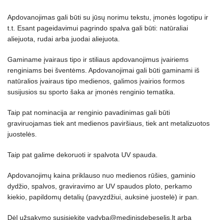
Apdovanojimas gali būti su jūsų norimu tekstu, įmonės logotipu ir
t.t. Esant pageidavimui pagrindo spalva gali būti: natūraliai
aliejuota, rudai arba juodai aliejuota.
Gaminame įvairaus tipo ir stiliaus apdovanojimus įvairiems
renginiams bei šventėms. Apdovanojimai gali būti gaminami iš
natūralios įvairaus tipo medienos, galimos įvairios formos
susijusios su sporto šaka ar įmonės renginio tematika.
Taip pat nominacija ar renginio pavadinimas gali būti
graviruojamas tiek ant medienos paviršiaus, tiek ant metalizuotos
juostelės.
Taip pat galime dekoruoti ir spalvota UV spauda.
Apdovanojimų kaina priklauso nuo medienos rūšies, gaminio
dydžio, spalvos, graviravimo ar UV spaudos ploto, perkamo
kiekio, papildomų detalių (pavyzdžiui, auksinė juostelė) ir pan.
Dėl užsakymo susisiekite
vadyba@medinisdebeselis.lt
arba