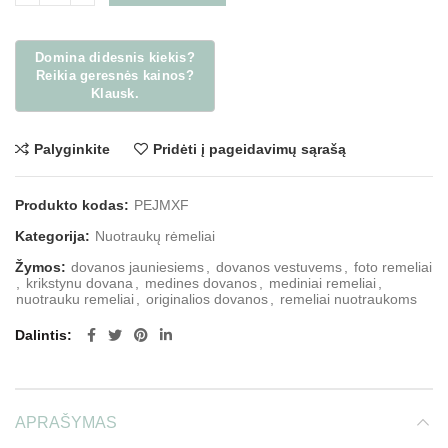
Palyginkite
Pridėti į pageidavimų sąrašą
Produkto kodas:
PEJMXF
Kategorija:
Nuotraukų rėmeliai
Žymos:
dovanos jauniesiems
,
dovanos vestuvems
,
foto remeliai
,
krikstynu dovana
,
medines dovanos
,
mediniai remeliai
,
nuotrauku remeliai
,
originalios dovanos
,
remeliai nuotraukoms
Dalintis
APRAŠYMAS