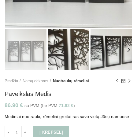
Pradžia
Namų dekoras
Nuotraukų rėmeliai
Paveikslas Medis
86.90
€
su PVM (be PVM
71.82
€
)
Mediniai nuotraukų rėmeliai greitai ras savo vietą Jūsų namuose.
Į KREPŠELĮ