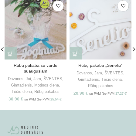
Rūbų pakaba su vardu
Rūbų pakaba „Senelio”
suaugusiam
Dovanos
,
Jam
,
ŠVENTĖS
,
Dovanos
,
Jai
,
Jam
,
ŠVENTĖS
,
Gimtadienis
,
Tėčio diena
,
Gimtadienis
,
Motinos diena
,
Rūbų pakabos
Tėčio diena
,
Rūbų pakabos
20.90
€
su PVM (be PVM
17.27
€
)
30.90
€
su PVM (be PVM
25.54
€
)