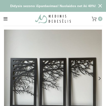
Didysis sezono išpardavimas! Nuolaidos net iki 40%!
0