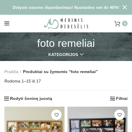
Didysis sezono išpardavimas! Nuolaidos net iki 40%!
0
foto remeliai
KATEGORIJOS
Pradžia
Produktai su žymomis “foto remeliai”
Rodoma 1–15 iš 17
Rodyti šoninę juostą
Filtrai