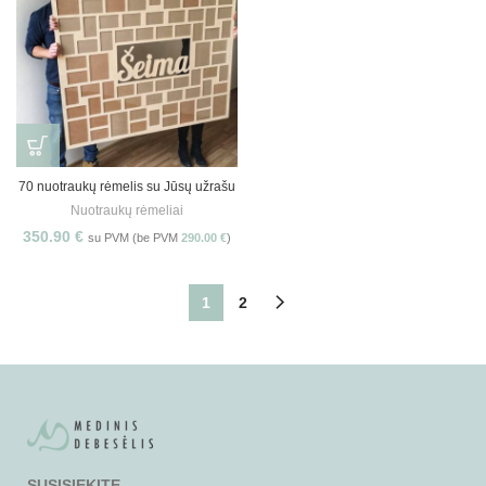
70 nuotraukų rėmelis su Jūsų užrašu
Nuotraukų rėmeliai
350.90
€
su PVM (be PVM
290.00
€
)
1
2
SUSISIEKITE