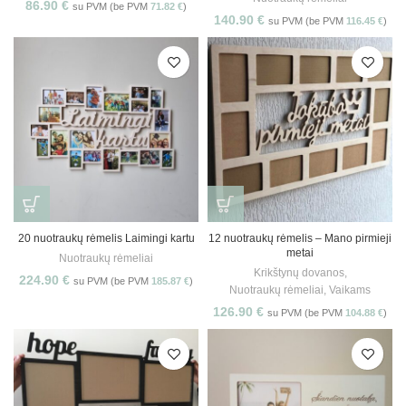
86.90
€
su PVM (be PVM
71.82
€
)
140.90
€
su PVM (be PVM
116.45
€
)
20 nuotraukų rėmelis Laimingi kartu
12 nuotraukų rėmelis – Mano pirmieji
metai
Nuotraukų rėmeliai
Krikštynų dovanos
,
224.90
€
su PVM (be PVM
185.87
€
)
Nuotraukų rėmeliai
,
Vaikams
126.90
€
su PVM (be PVM
104.88
€
)