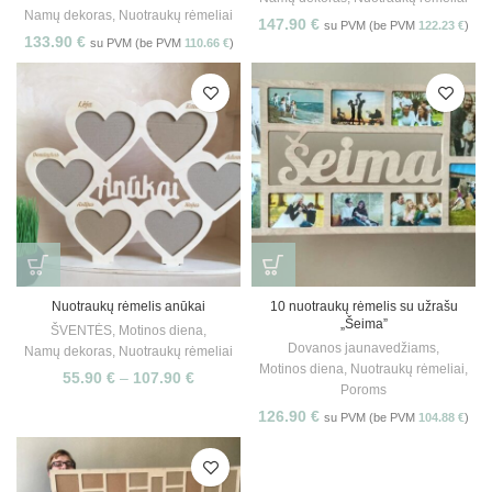
Namų dekoras
,
Nuotraukų rėmeliai
147.90
€
su PVM (be PVM
122.23
€
)
133.90
€
su PVM (be PVM
110.66
€
)
Nuotraukų rėmelis anūkai
10 nuotraukų rėmelis su užrašu
„Šeima”
ŠVENTĖS
,
Motinos diena
,
Dovanos jaunavedžiams
,
Namų dekoras
,
Nuotraukų rėmeliai
Motinos diena
,
Nuotraukų rėmeliai
,
55.90
€
–
107.90
€
Poroms
126.90
€
su PVM (be PVM
104.88
€
)