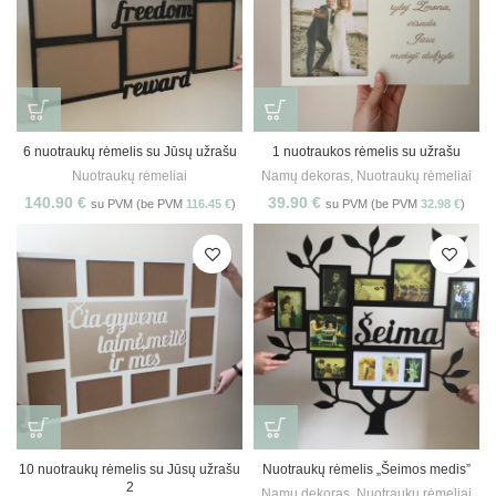
6 nuotraukų rėmelis su Jūsų užrašu
1 nuotraukos rėmelis su užrašu
Nuotraukų rėmeliai
Namų dekoras
,
Nuotraukų rėmeliai
140.90
€
39.90
€
su PVM (be PVM
116.45
€
)
su PVM (be PVM
32.98
€
)
10 nuotraukų rėmelis su Jūsų užrašu
Nuotraukų rėmelis „Šeimos medis”
2
Namų dekoras
,
Nuotraukų rėmeliai