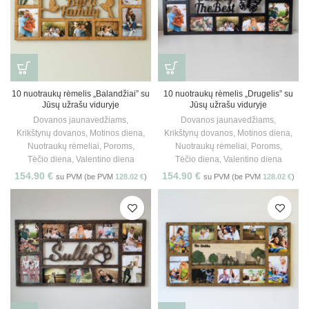
10 nuotraukų rėmelis „Balandžiai” su
10 nuotraukų rėmelis „Drugelis” su
Jūsų užrašu viduryje
Jūsų užrašu viduryje
Dovanos jaunavedžiams
,
Dovanos jaunavedžiams
,
Krikštynų dovanos
,
Motinos diena
,
Krikštynų dovanos
,
Motinos diena
,
Nuotraukų rėmeliai
,
Poroms
,
Nuotraukų rėmeliai
,
Poroms
,
Tėčio diena
,
Valentino diena
Tėčio diena
,
Valentino diena
154.90
€
154.90
€
su PVM (be PVM
128.02
€
)
su PVM (be PVM
128.02
€
)