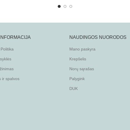
 INFORMACIJA
NAUDINGOS NUORODOS
Politika
Mano paskyra
isyklės
Krepšelis
žinimas
Norų sąrašas
ir spalvos
Palygink
DUK