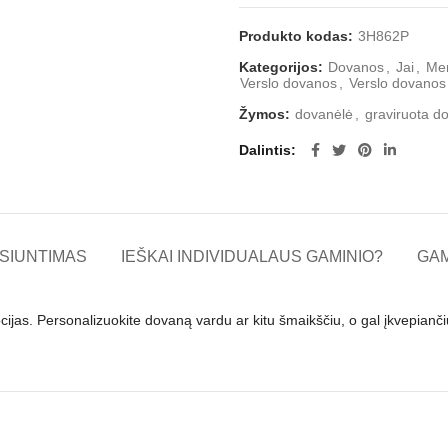
Produkto kodas:
3H862P
Kategorijos:
Dovanos
,
Jai
,
Mer
Verslo dovanos
,
Verslo dovanos
Žymos:
dovanėlė
,
graviruota d
Dalintis
SIUNTIMAS
IEŠKAI INDIVIDUALAUS GAMINIO?
GA
ijas. Personalizuokite dovaną vardu ar kitu šmaikščiu, o gal įkvepianči