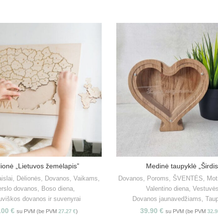
ionė „Lietuvos žemėlapis”
Medinė taupyklė „Širdis
Į KREPŠELĮ
PASIRINKITE SAVYBE
islai
,
Dėlionės
,
Dovanos
,
Vaikams
,
Dovanos
,
Poroms
,
ŠVENTĖS
,
Mot
erslo dovanos
,
Boso diena
,
Valentino diena
,
Vestuvė
uviškos dovanos ir suvenyrai
Dovanos jaunavedžiams
,
Tau
.00
€
39.90
€
su PVM (be PVM
27.27
€
)
su PVM (be PVM
32.