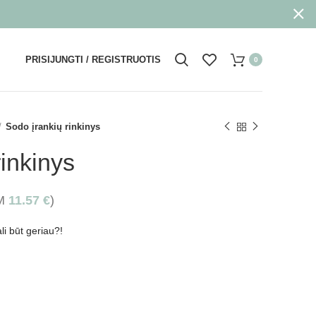
PRISIJUNGTI / REGISTRUOTIS
0
Sodo įrankių rinkinys
rinkinys
VM
11.57
€
)
li būt geriau?!