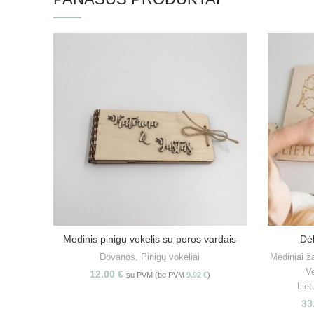
Medinis pinigų vokelis su poros vardais
Dėl
PASIRINKITE SAVYBES
Dovanos
,
Pinigų vokeliai
Mediniai ža
V
12.00
€
su PVM (be PVM
9.92
€
)
Liet
33