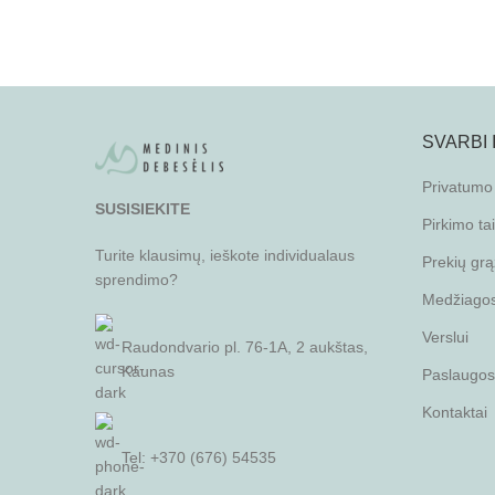
SVARBI
Privatumo 
SUSISIEKITE
Pirkimo ta
Turite klausimų, ieškote individualaus
Prekių grą
sprendimo?
Medžiagos 
Verslui
Raudondvario pl. 76-1A, 2 aukštas,
Kaunas
Paslaugos
Kontaktai
Tel: +370 (676) 54535