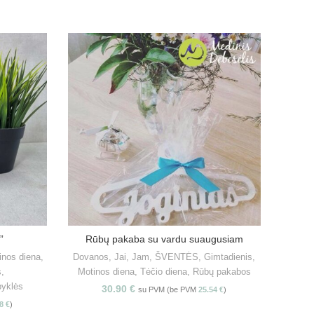
”
Rūbų pakaba su vardu suaugusiam
S
PASIRINKITE SAVYBES
inos diena
,
Dovanos
,
Jai
,
Jam
,
ŠVENTĖS
,
Gimtadienis
,
Dovan
s
,
Motinos diena
,
Tėčio diena
,
Rūbų pakabos
Krik
pyklės
30.90
€
su PVM (be PVM
25.54
€
)
98
€
)