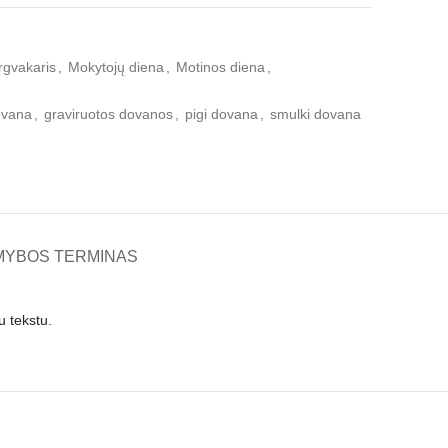
gvakaris
,
Mokytojų diena
,
Motinos diena
,
ovana
,
graviruotos dovanos
,
pigi dovana
,
smulki dovana
MYBOS TERMINAS
u tekstu.