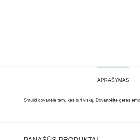
APRAŠYMAS
Smulki dovanėlė tam, kas turi viską. Dovanokite geras emoc
PANAŠŪS PRODUKTAI