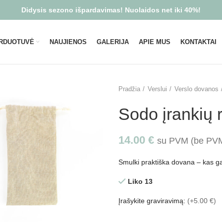
Didysis sezono išpardavimas! Nuolaidos net iki 40%!
RDUOTUVĖ
NAUJIENOS
GALERIJA
APIE MUS
KONTAKTAI
Pradžia
Verslui
Verslo dovanos
Sodo įrankių 
14.00
€
su PVM (be P
Smulki praktiška dovana – kas ga
Liko 13
Įrašykite graviravimą:
(+5.00 €)