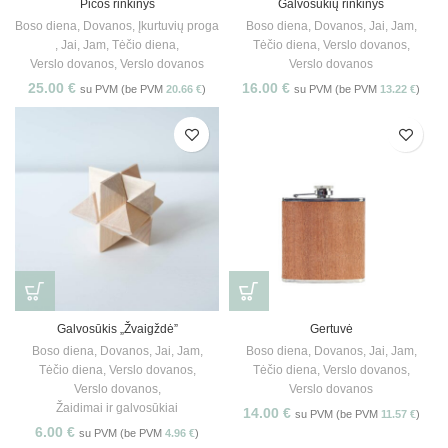
Picos rinkinys
Galvosūkių rinkinys
Boso diena
,
Dovanos
,
Įkurtuvių proga
Boso diena
,
Dovanos
,
Jai
,
Jam
,
,
Jai
,
Jam
,
Tėčio diena
,
Tėčio diena
,
Verslo dovanos
,
Verslo dovanos
,
Verslo dovanos
Verslo dovanos
25.00
€
16.00
€
su PVM (be PVM
20.66
€
)
su PVM (be PVM
13.22
€
)
Galvosūkis „Žvaigždė”
Gertuvė
Boso diena
,
Dovanos
,
Jai
,
Jam
,
Boso diena
,
Dovanos
,
Jai
,
Jam
,
Tėčio diena
,
Verslo dovanos
,
Tėčio diena
,
Verslo dovanos
,
Verslo dovanos
,
Verslo dovanos
Žaidimai ir galvosūkiai
14.00
€
su PVM (be PVM
11.57
€
)
6.00
€
su PVM (be PVM
4.96
€
)