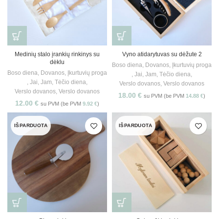
Medinių stalo įrankių rinkinys su
Vyno atidarytuvas su dėžute 2
dėklu
Boso diena
,
Dovanos
,
Įkurtuvių proga
Boso diena
,
Dovanos
,
Įkurtuvių proga
,
Jai
,
Jam
,
Tėčio diena
,
,
Jai
,
Jam
,
Tėčio diena
,
Verslo dovanos
,
Verslo dovanos
Verslo dovanos
,
Verslo dovanos
18.00
€
su PVM (be PVM
14.88
€
)
12.00
€
su PVM (be PVM
9.92
€
)
IŠPARDUOTA
IŠPARDUOTA