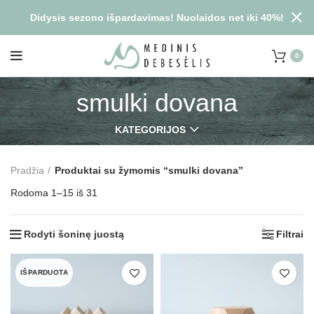
Didysis sezono išpardavimas! Nuolaidos net iki 40%!
0
smulki dovana
KATEGORIJOS
Pradžia
Produktai su žymomis “smulki dovana”
Rodoma 1–15 iš 31
Rodyti šoninę juostą
Filtrai
IŠPARDUOTA