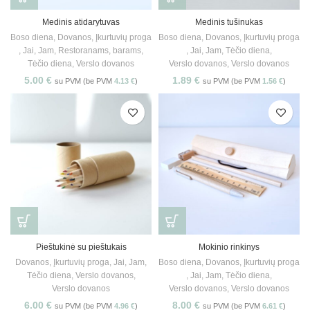
Medinis atidarytuvas
Medinis tušinukas
Boso diena
,
Dovanos
,
Įkurtuvių proga
Boso diena
,
Dovanos
,
Įkurtuvių proga
,
Jai
,
Jam
,
Restoranams, barams
,
,
Jai
,
Jam
,
Tėčio diena
,
Tėčio diena
,
Verslo dovanos
Verslo dovanos
,
Verslo dovanos
5.00
€
1.89
€
su PVM (be PVM
4.13
€
)
su PVM (be PVM
1.56
€
)
Pieštukinė su pieštukais
Mokinio rinkinys
Dovanos
,
Įkurtuvių proga
,
Jai
,
Jam
,
Boso diena
,
Dovanos
,
Įkurtuvių proga
Tėčio diena
,
Verslo dovanos
,
,
Jai
,
Jam
,
Tėčio diena
,
Verslo dovanos
Verslo dovanos
,
Verslo dovanos
6.00
€
8.00
€
su PVM (be PVM
4.96
€
)
su PVM (be PVM
6.61
€
)