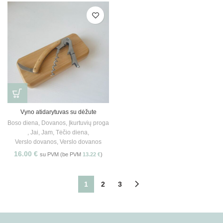
Vyno atidarytuvas su dėžute
Boso diena
,
Dovanos
,
Įkurtuvių proga
,
Jai
,
Jam
,
Tėčio diena
,
Verslo dovanos
,
Verslo dovanos
16.00
€
su PVM (be PVM
13.22
€
)
1
2
3