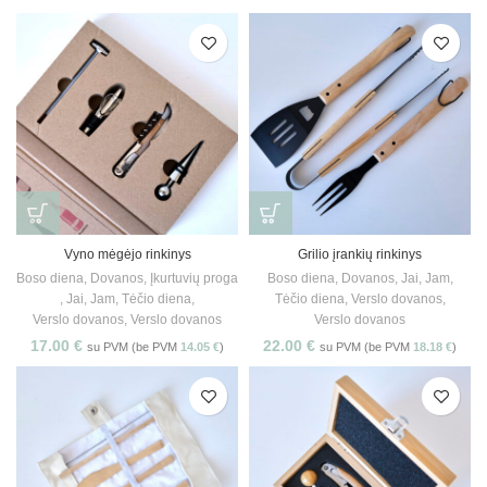
Vyno mėgėjo rinkinys
Grilio įrankių rinkinys
Boso diena
,
Dovanos
,
Įkurtuvių proga
Boso diena
,
Dovanos
,
Jai
,
Jam
,
,
Jai
,
Jam
,
Tėčio diena
,
Tėčio diena
,
Verslo dovanos
,
Verslo dovanos
,
Verslo dovanos
Verslo dovanos
17.00
€
22.00
€
su PVM (be PVM
14.05
€
)
su PVM (be PVM
18.18
€
)