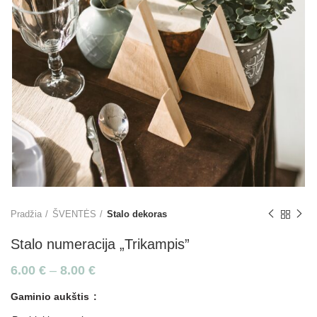
Pradžia
ŠVENTĖS
Stalo dekoras
Stalo numeracija „Trikampis”
6.00
€
–
8.00
€
Gaminio aukštis