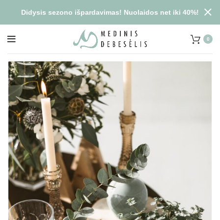
Didysis sezono išpardavimas! Nuolaidos net iki 40%!
0