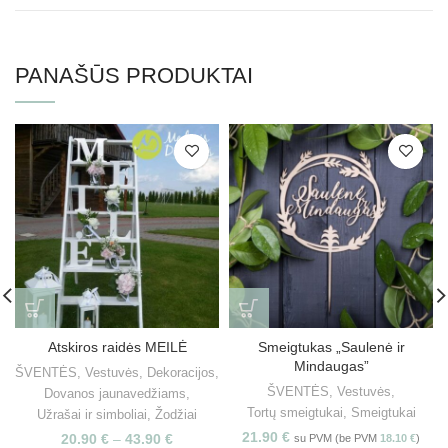
PANAŠŪS PRODUKTAI
Atskiros raidės MEILĖ
Smeigtukas „Saulenė ir
Mindaugas”
ŠVENTĖS
,
Vestuvės
,
Dekoracijos
,
ŠVENTĖS
,
Vestuvės
,
Dovanos jaunavedžiams
,
Tortų smeigtukai
,
Smeigtukai
Užrašai ir simboliai
,
Žodžiai
21.90
€
20.90
€
–
43.90
€
su PVM (be PVM
18.10
€
)