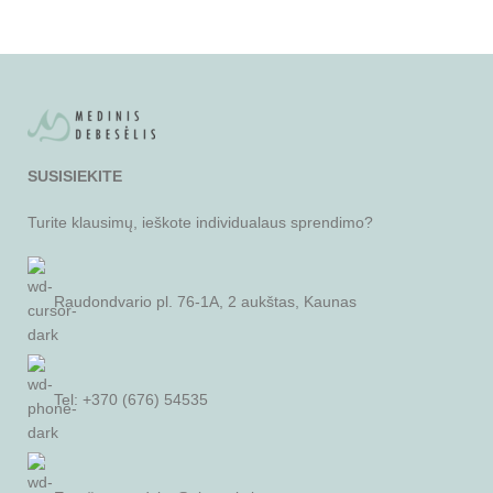
SUSISIEKITE
Turite klausimų, ieškote individualaus sprendimo?
Raudondvario pl. 76-1A, 2 aukštas, Kaunas
Tel: +370 (676) 54535