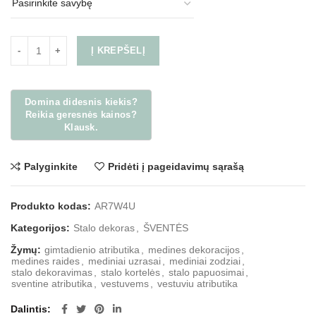
Į KREPŠELĮ
Palyginkite
Pridėti į pageidavimų sąrašą
Produkto kodas:
AR7W4U
Kategorijos:
Stalo dekoras
,
ŠVENTĖS
Žymų:
gimtadienio atributika
,
medines dekoracijos
,
medines raides
,
mediniai uzrasai
,
mediniai zodziai
,
stalo dekoravimas
,
stalo kortelės
,
stalo papuosimai
,
sventine atributika
,
vestuvems
,
vestuviu atributika
Dalintis