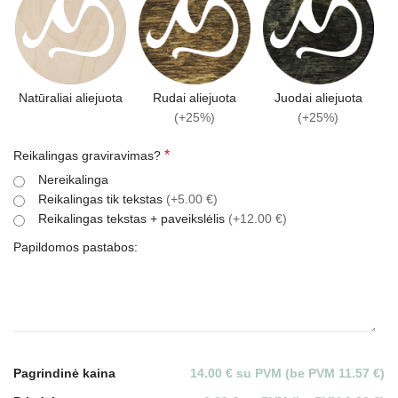
Natūraliai aliejuota
Rudai aliejuota
Juodai aliejuota
(+25%)
(+25%)
*
Reikalingas graviravimas?
Nereikalinga
Reikalingas tik tekstas
(+5.00 €)
Reikalingas tekstas + paveikslėlis
(+12.00 €)
Papildomos pastabos:
Pagrindinė kaina
14.00 € su PVM (be PVM 11.57 €)