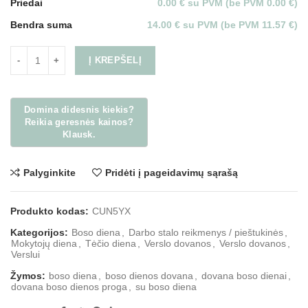
Priedai
0.00 € su PVM (be PVM 0.00 €)
Bendra suma
14.00 € su PVM (be PVM 11.57 €)
Į KREPŠELĮ
Palyginkite
Pridėti į pageidavimų sąrašą
Produkto kodas:
CUN5YX
Kategorijos:
Boso diena
,
Darbo stalo reikmenys / pieštukinės
,
Mokytojų diena
,
Tėčio diena
,
Verslo dovanos
,
Verslo dovanos
,
Verslui
Žymos:
boso diena
,
boso dienos dovana
,
dovana boso dienai
,
dovana boso dienos proga
,
su boso diena