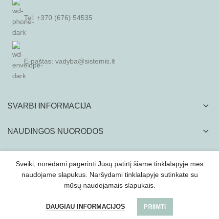
Tel: +370 (676) 54535
E-paštas:
vadyba@sistemis.lt
SVARBI INFORMACIJA
NAUDINGOS NUORODOS
Sveiki, norėdami pagerinti Jūsų patirtį šiame tinklalapyje mes
naudojame slapukus. Naršydami tinklalapyje sutinkate su
mūsų naudojamais slapukais.
SISTEMIS, UAB
2022
Visą tinklapyje esančia vizualinę ir tekstinę medžiagą kopijuoti
ir platinti griežtai draudžiama.
DAUGIAU INFORMACIJOS
PRIIMTI