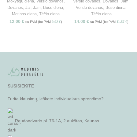
Mokytojų diena
,
Verslo dovanos
,
Verslo dovanos
,
Dovanos
,
Jam
,
Dovanos
,
Jai
,
Jam
,
Boso diena
,
Verslo dovanos
,
Boso diena
,
Motinos diena
,
Tėčio diena
Tėčio diena
12.00
€
14.00
€
su PVM (be PVM
9.92
€
)
su PVM (be PVM
11.57
€
)
SUSISIEKITE
Turite klausimų, ieškote individualaus sprendimo?
Raudondvario pl. 76-1A, 2 aukštas, Kaunas