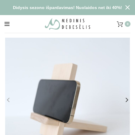
Didysis sezono išpardavimas! Nuolaidos net iki 40%!
0