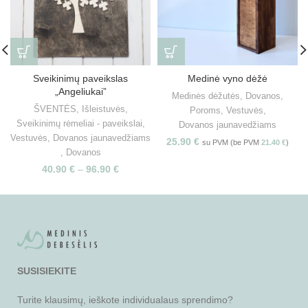
Sveikinimų paveikslas
Medinė vyno dėžė
„Angeliukai”
Medinės dėžutės
,
Dovanos
,
ŠVENTĖS
,
Išleistuvės
,
Poroms
,
Vestuvės
,
Sveikinimų rėmeliai - paveikslai
,
Dovanos jaunavedžiams
Vestuvės
,
Dovanos jaunavedžiams
25.90
€
su PVM (be PVM
21.40
€
)
,
Dovanos
40.90
€
–
96.90
€
SUSISIEKITE
Turite klausimų, ieškote individualaus sprendimo?