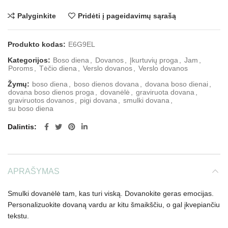
Palyginkite
Pridėti į pageidavimų sąrašą
Produkto kodas:
E6G9EL
Kategorijos:
Boso diena
,
Dovanos
,
Įkurtuvių proga
,
Jam
,
Poroms
,
Tėčio diena
,
Verslo dovanos
,
Verslo dovanos
Žymų:
boso diena
,
boso dienos dovana
,
dovana boso dienai
,
dovana boso dienos proga
,
dovanėlė
,
graviruota dovana
,
graviruotos dovanos
,
pigi dovana
,
smulki dovana
,
su boso diena
Dalintis
APRAŠYMAS
Smulki dovanėlė tam, kas turi viską. Dovanokite geras emocijas.
Personalizuokite dovaną vardu ar kitu šmaikščiu, o gal įkvepiančiu
tekstu.