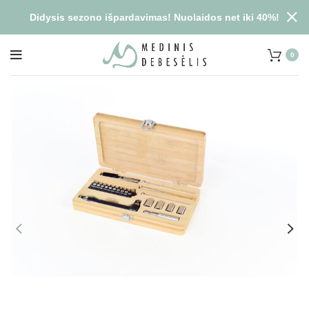
Didysis sezono išpardavimas! Nuolaidos net iki 40%!
0