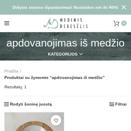
Didysis sezono išpardavimas! Nuolaidos net iki 40%!
0
apdovanojimas iš medžio
KATEGORIJOS
Pradžia
Produktai su žymomis “apdovanojimas iš medžio”
Rezultatų: 1
Rodyti šoninę juostą
Filtrai