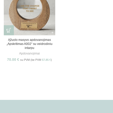
Ąžuolo masyvo apdovanojimas
„Apskritimas A002“ su veidrodiniu
intarpu
Apdovanojimai
70.00
€
su PVM (be PVM
57.85
€
)