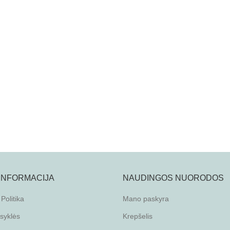
 INFORMACIJA
NAUDINGOS NUORODOS
Politika
Mano paskyra
isyklės
Krepšelis