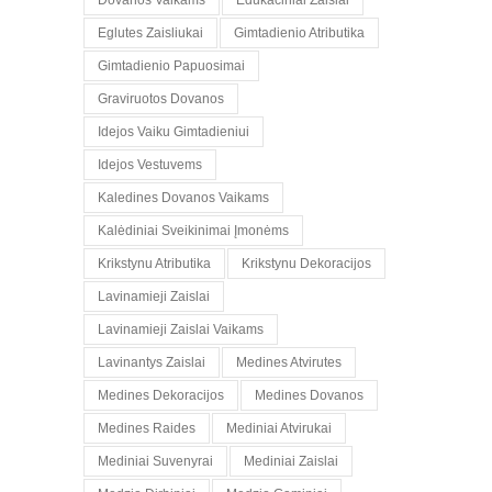
Dovanos Vaikams
Edukaciniai Zaislai
Eglutes Zaisliukai
Gimtadienio Atributika
Gimtadienio Papuosimai
Graviruotos Dovanos
Idejos Vaiku Gimtadieniui
Idejos Vestuvems
Kaledines Dovanos Vaikams
Kalėdiniai Sveikinimai Įmonėms
Krikstynu Atributika
Krikstynu Dekoracijos
Lavinamieji Zaislai
Lavinamieji Zaislai Vaikams
Lavinantys Zaislai
Medines Atvirutes
Medines Dekoracijos
Medines Dovanos
Medines Raides
Mediniai Atvirukai
Mediniai Suvenyrai
Mediniai Zaislai