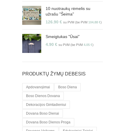
10 nuotraukų rėmelis su
užrašu "Šeima"
126.90
€
su PVM (be PVM
104.88
€
)
Smeigtukas "Ūsai"
4.90
€
su PVM (be PVM
4.05
€
)
PRODUKTŲ ŽYMŲ DEBESIS
Apdovanojimai
Boso Diena
Boso Dienos Dovana
Dekoracijos Gimtadieniui
Dovana Boso Dienai
Dovana Boso Dienos Proga