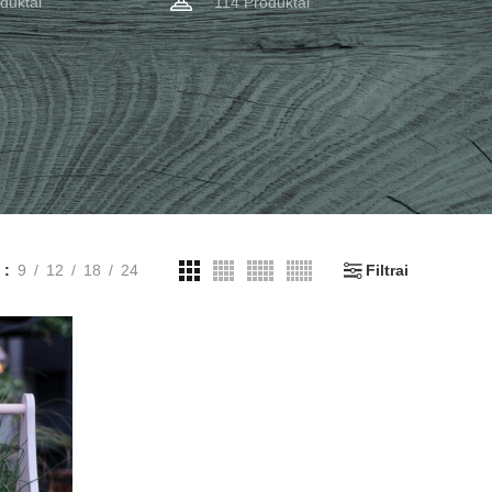
duktai
114 Produktai
i
9
12
18
24
Filtrai