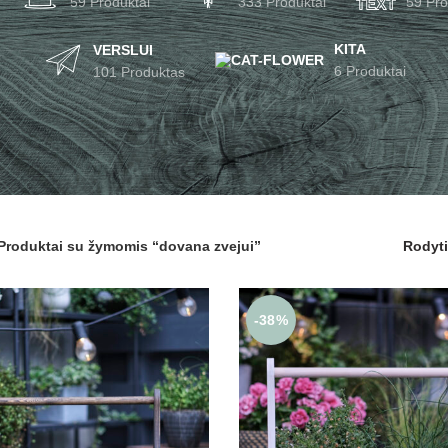
59 Produktai
333 Produktai
59 Pro
KITA
VERSLUI
6 Produktai
101 Produktas
Produktai su žymomis “dovana zvejui”
Rodyt
-38%