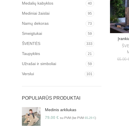
Medalių kabyklos
40
Mediniai žaislai
95
Namų dekoras
73
Smeigtukai
59
Įranki
ŠVENTĖS
333
ŠV
M
Taupyklės
21
65.00
Užrašai ir simboliai
59
Verslui
101
POPULIARŪS PRODUKTAI
Medinis arkliukas
79.00
€
su PVM (be PVM
65.29
€
)