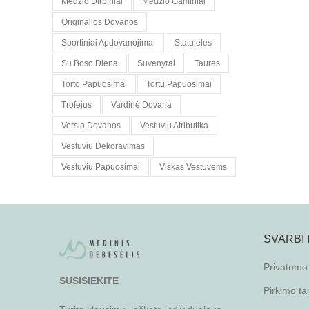
Medzio Dirbiniai
Medzio Gaminiai
Originalios Dovanos
Sportiniai Apdovanojimai
Statuleles
Su Boso Diena
Suvenyrai
Taures
Torto Papuosimai
Tortu Papuosimai
Trofejus
Vardinė Dovana
Verslo Dovanos
Vestuviu Atributika
Vestuviu Dekoravimas
Vestuviu Papuosimai
Viskas Vestuvems
SVARBI
Privatumo 
SUSISIEKITE
Pirkimo ta