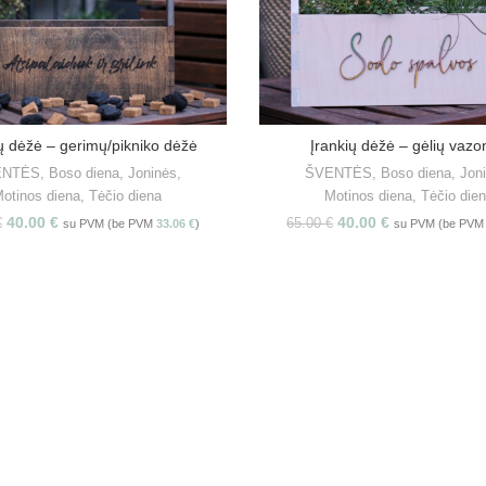
ų dėžė – gerimų/pikniko dėžė
Įrankių dėžė – gėlių vazo
PASIRINKITE SAVYBES
PASIRINKITE SAVYBE
ENTĖS
,
Boso diena
,
Joninės
,
ŠVENTĖS
,
Boso diena
,
Jon
otinos diena
,
Tėčio diena
Motinos diena
,
Tėčio die
40.00
€
40.00
€
€
65.00
€
su PVM (be PVM
33.06
€
)
su PVM (be PV