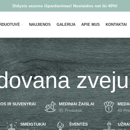
Didysis sezono išpardavimas! Nuolaidos net iki 40%!
RDUOTUVĖ
NAUJIENOS
GALERIJA
APIE MUS
KONTAKTAI
dovana zveju
OS IR SUVENYRAI
MEDINIAI ŽAISLAI
MEDA
95 Produktai
40 Pro
SMEIGTUKAI
ŠVENTĖS
UŽRAŠ