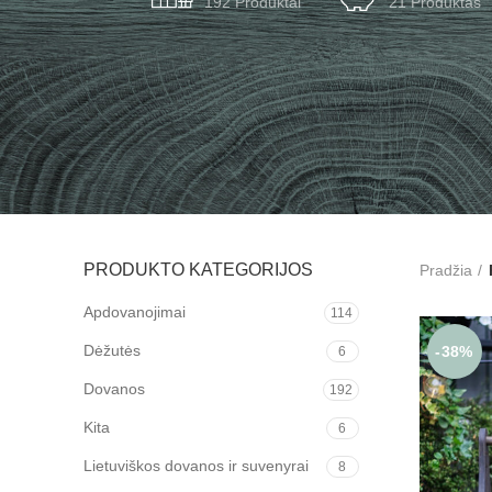
192 Produktai
21 Produktas
PRODUKTO KATEGORIJOS
Pradžia
Apdovanojimai
114
Dėžutės
-38%
6
Dovanos
192
Kita
6
Lietuviškos dovanos ir suvenyrai
8