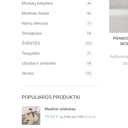
Medalių kabyklos
40
Mediniai žaislai
95
Namų dekoras
73
Smeigtukai
59
PRAMON
ŠVENTĖS
333
MOD
Taupyklės
21
Apdovanoj
Užrašai ir simboliai
38
59
Verslui
101
POPULIARŪS PRODUKTAI
Medinis arkliukas
79.00
€
su PVM (be PVM
65.29
€
)