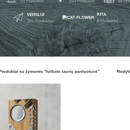
59 Produktai
333 Produktai
59 Pro
KITA
VERSLUI
6 Produktai
101 Produktas
Produktai su žymomis “futbolo taurių parduotuvė”
Rodyt