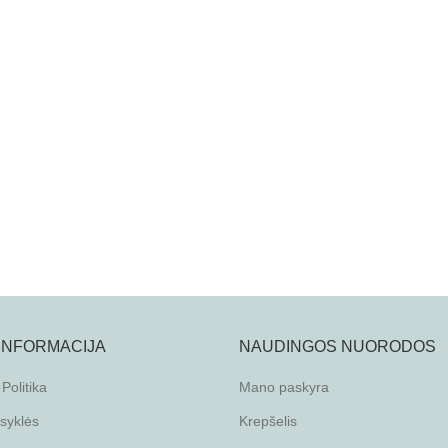
 INFORMACIJA
NAUDINGOS NUORODOS
Politika
Mano paskyra
isyklės
Krepšelis