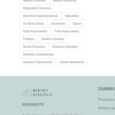
Medzio Dirbiniai
Medzio Gaminiai
Originalios Dovanos
Sportiniai Apdovanojimai
Statuleles
Su Boso Diena
Suvenyrai
Taures
Torto Papuosimai
Tortu Papuosimai
Trofejus
Vardinė Dovana
Verslo Dovanos
Vestuviu Atributika
Vestuviu Dekoravimas
Vestuviu Papuosimai
Viskas Vestuvems
SVARBI
Privatumo 
SUSISIEKITE
Pirkimo ta