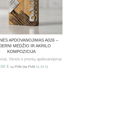
ĖS APDOVANOJIMAS A026 –
PASIRINKITE SAVYBES
ERNI MEDŽIO IR AKRILO
KOMPOZICIJA
imai
,
Verslo ir įmonių apdovanojimai
.00
€
su PVM (be PVM
31.40
€
)