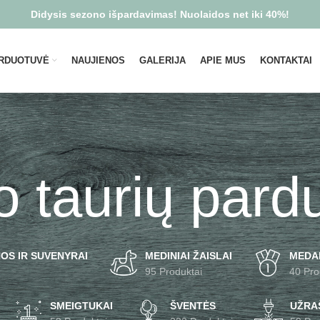
Didysis sezono išpardavimas! Nuolaidos net iki 40%!
RDUOTUVĖ
NAUJIENOS
GALERIJA
APIE MUS
KONTAKTAI
lo taurių pard
OS IR SUVENYRAI
MEDINIAI ŽAISLAI
MEDA
95 Produktai
40 Pro
SMEIGTUKAI
ŠVENTĖS
UŽRAŠ