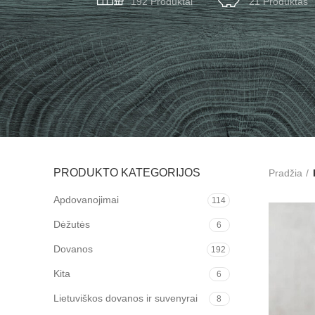
192 Produktai
21 Produktas
PRODUKTO KATEGORIJOS
Pradžia
Apdovanojimai
114
Dėžutės
6
Dovanos
192
Kita
6
Lietuviškos dovanos ir suvenyrai
8