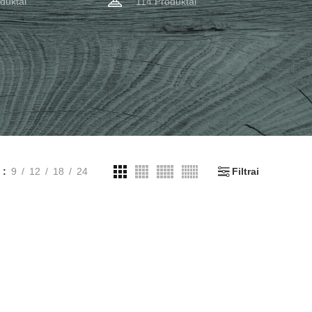
duktai
114 Produktai
i
9
12
18
24
Filtrai