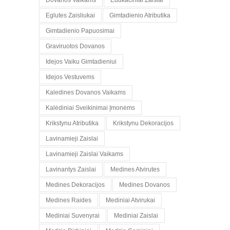
Dovanos Vaikams
Edukaciniai Zaislai
Eglutes Zaisliukai
Gimtadienio Atributika
Gimtadienio Papuosimai
Graviruotos Dovanos
Idejos Vaiku Gimtadieniui
Idejos Vestuvems
Kaledines Dovanos Vaikams
Kalėdiniai Sveikinimai Įmonėms
Krikstynu Atributika
Krikstynu Dekoracijos
Lavinamieji Zaislai
Lavinamieji Zaislai Vaikams
Lavinantys Zaislai
Medines Atvirutes
Medines Dekoracijos
Medines Dovanos
Medines Raides
Mediniai Atvirukai
Mediniai Suvenyrai
Mediniai Zaislai