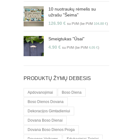
10 nuotraukų rėmelis su
užrašu "Šeima"
126.90
€
su PVM (be PVM
104.88
€
)
Smeigtukas "Ūsai"
4.90
€
su PVM (be PVM
4.05
€
)
PRODUKTŲ ŽYMŲ DEBESIS
Apdovanojimai
Boso Diena
Boso Dienos Dovana
Dekoracijos Gimtadieniui
Dovana Boso Dienai
Dovana Boso Dienos Proga