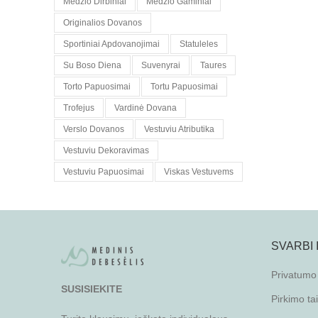
Medzio Dirbiniai
Medzio Gaminiai
Originalios Dovanos
Sportiniai Apdovanojimai
Statuleles
Su Boso Diena
Suvenyrai
Taures
Torto Papuosimai
Tortu Papuosimai
Trofejus
Vardinė Dovana
Verslo Dovanos
Vestuviu Atributika
Vestuviu Dekoravimas
Vestuviu Papuosimai
Viskas Vestuvems
SVARBI
Privatumo 
SUSISIEKITE
Pirkimo ta