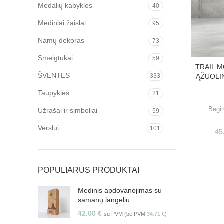
Medalių kabyklos
40
Mediniai žaislai
95
Namų dekoras
73
Smeigtukai
59
TRAIL M
ŠVENTĖS
333
ĄŽUOLI
Taupyklės
21
Bėgi
Užrašai ir simboliai
59
Verslui
101
45
POPULIARŪS PRODUKTAI
Medinis apdovanojimas su
samanų langeliu
42.00
€
su PVM (be PVM
34.71
€
)