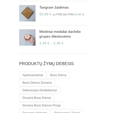
Tangram žaidimas
52.00
€
su PVM (be PVM
42.98
€
)
Mediniai medaliai darželio
grupės išleistuvėms
1.44
€
–
2.40
€
PRODUKTŲ ŽYMŲ DEBESIS
Apdovanojimai
Boso Diena
Boso Dienos Dovana
Dekoracijos Gimtadieniui
Dovana Boso Dienai
Dovana Boso Dienos Proga