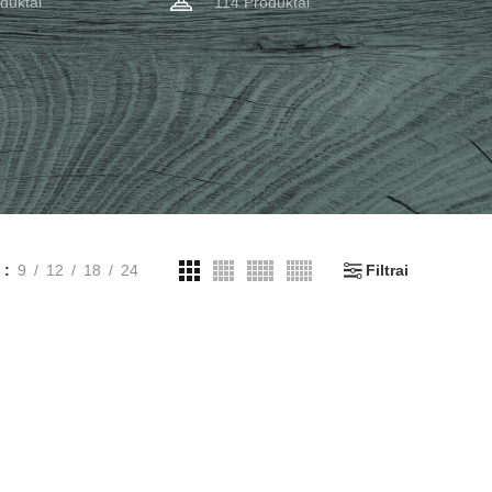
duktai
114 Produktai
i
9
12
18
24
Filtrai