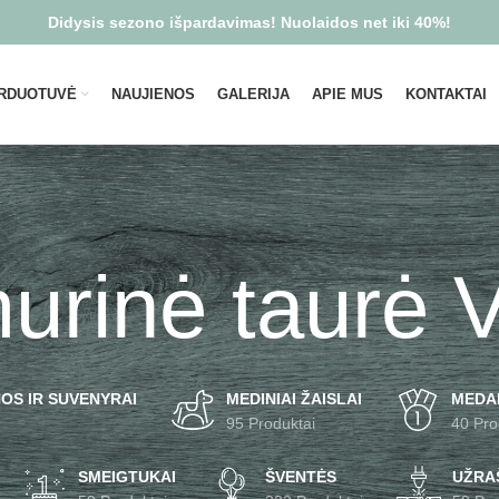
Didysis sezono išpardavimas! Nuolaidos net iki 40%!
RDUOTUVĖ
NAUJIENOS
GALERIJA
APIE MUS
KONTAKTAI
rinė taurė V
OS IR SUVENYRAI
MEDINIAI ŽAISLAI
MEDA
95 Produktai
40 Pro
SMEIGTUKAI
ŠVENTĖS
UŽRAŠ