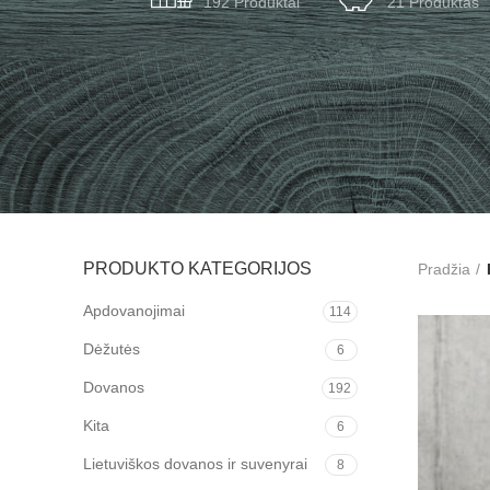
192 Produktai
21 Produktas
PRODUKTO KATEGORIJOS
Pradžia
Apdovanojimai
114
Dėžutės
6
Dovanos
192
Kita
6
Lietuviškos dovanos ir suvenyrai
8