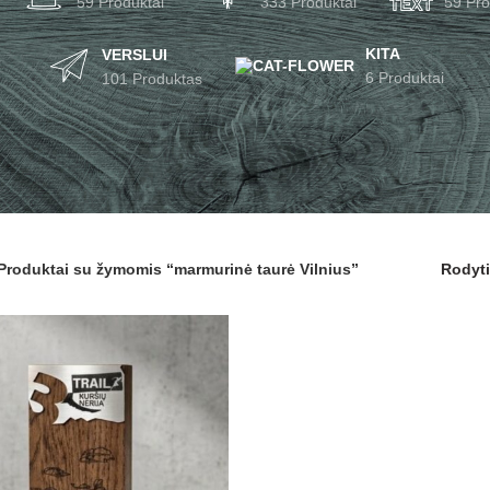
59 Produktai
333 Produktai
59 Pro
KITA
VERSLUI
6 Produktai
101 Produktas
Produktai su žymomis “marmurinė taurė Vilnius”
Rodyt