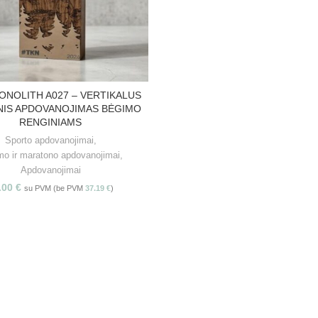
ONOLITH A027 – VERTIKALUS
PASIRINKITE SAVYBES
NIS APDOVANOJIMAS BĖGIMO
RENGINIAMS
Sporto apdovanojimai
,
mo ir maratono apdovanojimai
,
Apdovanojimai
.00
€
su PVM (be PVM
37.19
€
)