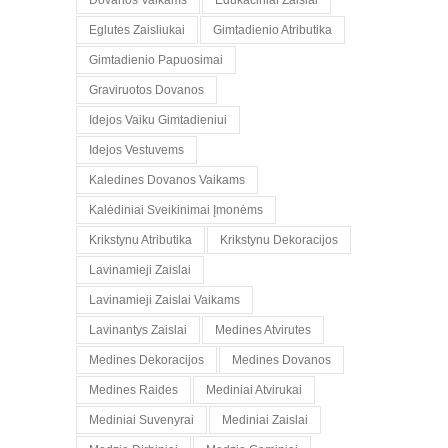
Dovanos Vaikams
Edukaciniai Zaislai
Eglutes Zaisliukai
Gimtadienio Atributika
Gimtadienio Papuosimai
Graviruotos Dovanos
Idejos Vaiku Gimtadieniui
Idejos Vestuvems
Kaledines Dovanos Vaikams
Kalėdiniai Sveikinimai Įmonėms
Krikstynu Atributika
Krikstynu Dekoracijos
Lavinamieji Zaislai
Lavinamieji Zaislai Vaikams
Lavinantys Zaislai
Medines Atvirutes
Medines Dekoracijos
Medines Dovanos
Medines Raides
Mediniai Atvirukai
Mediniai Suvenyrai
Mediniai Zaislai