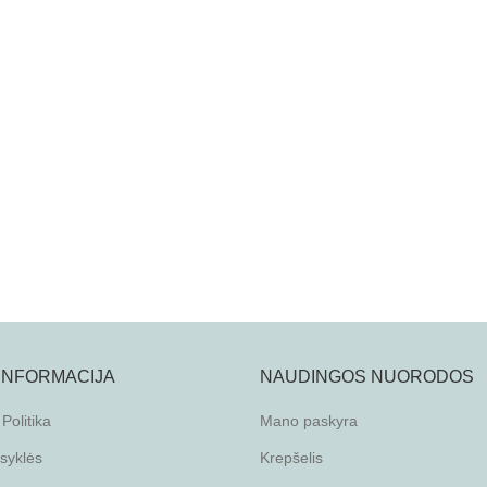
 INFORMACIJA
NAUDINGOS NUORODOS
Politika
Mano paskyra
isyklės
Krepšelis