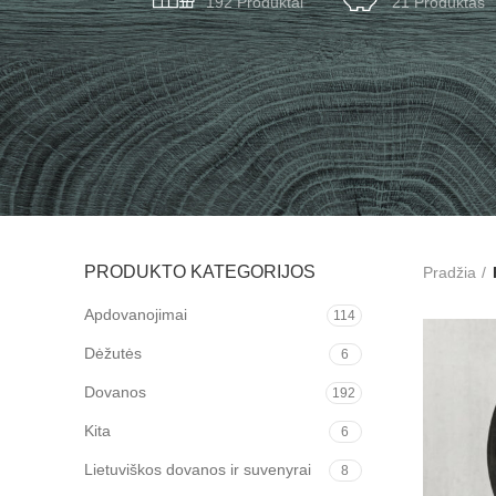
192 Produktai
21 Produktas
PRODUKTO KATEGORIJOS
Pradžia
Apdovanojimai
114
Dėžutės
6
Dovanos
192
Kita
6
Lietuviškos dovanos ir suvenyrai
8