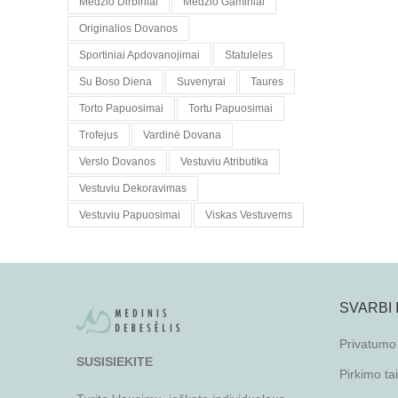
Medzio Dirbiniai
Medzio Gaminiai
Originalios Dovanos
Sportiniai Apdovanojimai
Statuleles
Su Boso Diena
Suvenyrai
Taures
Torto Papuosimai
Tortu Papuosimai
Trofejus
Vardinė Dovana
Verslo Dovanos
Vestuviu Atributika
Vestuviu Dekoravimas
Vestuviu Papuosimai
Viskas Vestuvems
SVARBI
Privatumo 
SUSISIEKITE
Pirkimo ta