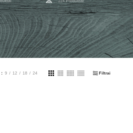
duktai
114 Produktai
i
9
12
18
24
Filtrai