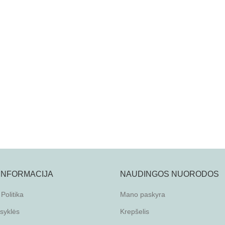
 INFORMACIJA
NAUDINGOS NUORODOS
Politika
Mano paskyra
isyklės
Krepšelis