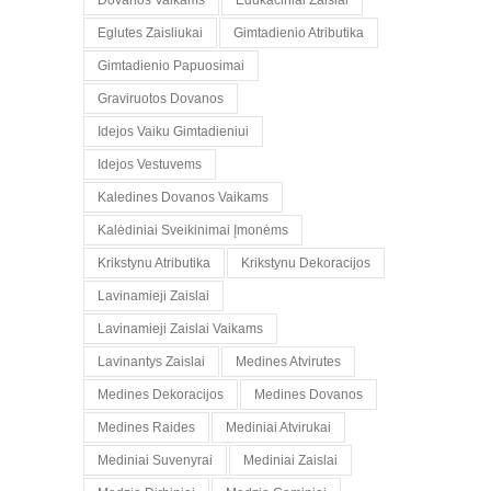
Dovanos Vaikams
Edukaciniai Zaislai
Eglutes Zaisliukai
Gimtadienio Atributika
Gimtadienio Papuosimai
Graviruotos Dovanos
Idejos Vaiku Gimtadieniui
Idejos Vestuvems
Kaledines Dovanos Vaikams
Kalėdiniai Sveikinimai Įmonėms
Krikstynu Atributika
Krikstynu Dekoracijos
Lavinamieji Zaislai
Lavinamieji Zaislai Vaikams
Lavinantys Zaislai
Medines Atvirutes
Medines Dekoracijos
Medines Dovanos
Medines Raides
Mediniai Atvirukai
Mediniai Suvenyrai
Mediniai Zaislai