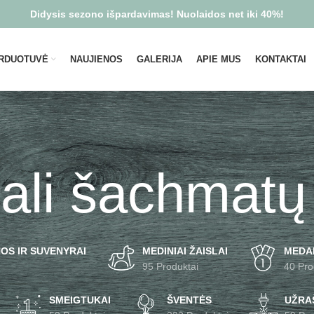
Didysis sezono išpardavimas! Nuolaidos net iki 40%!
RDUOTUVĖ
NAUJIENOS
GALERIJA
APIE MUS
KONTAKTAI
nali šachmatų
OS IR SUVENYRAI
MEDINIAI ŽAISLAI
MEDA
95 Produktai
40 Pro
SMEIGTUKAI
ŠVENTĖS
UŽRAŠ