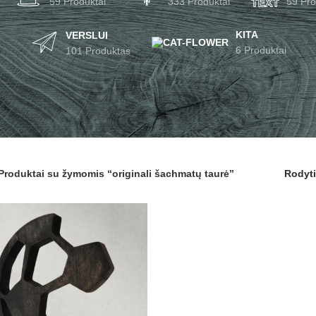
59 Produktai
333 Produktai
59 Pro
KITA
VERSLUI
6 Produktai
101 Produktas
Produktai su žymomis “originali šachmatų taurė”
Rodyt