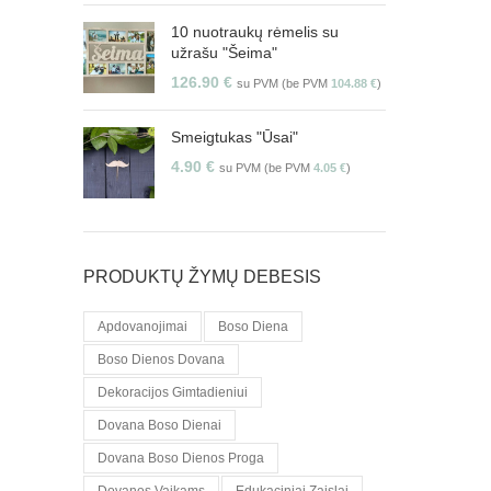
10 nuotraukų rėmelis su
užrašu "Šeima"
126.90
€
su PVM (be PVM
104.88
€
)
Smeigtukas "Ūsai"
4.90
€
su PVM (be PVM
4.05
€
)
PRODUKTŲ ŽYMŲ DEBESIS
Apdovanojimai
Boso Diena
Boso Dienos Dovana
Dekoracijos Gimtadieniui
Dovana Boso Dienai
Dovana Boso Dienos Proga