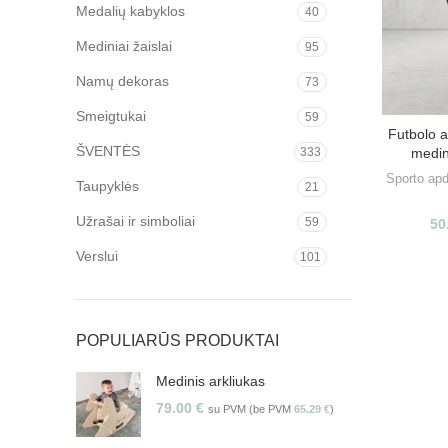
Medalių kabyklos
40
Mediniai žaislai
95
Namų dekoras
73
Smeigtukai
59
Futbolo a
ŠVENTĖS
333
medin
Sporto ap
Taupyklės
21
Užrašai ir simboliai
59
50
Verslui
101
POPULIARŪS PRODUKTAI
Medinis arkliukas
79.00
€
su PVM (be PVM
65.29
€
)