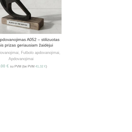
pdovanojimas A052 – stilizuotas
PASIRINKITE SAVYBES
is prizas geriausiam žaidėjui
dovanojimai
,
Futbolo apdovanojimai
,
Apdovanojimai
.00
€
su PVM (be PVM
41.32
€
)