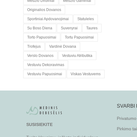
Medzio Dirbiniai
Medzio Gaminiai
Originalios Dovanos
Sportiniai Apdovanojimai
Statuleles
Su Boso Diena
Suvenyrai
Taures
Torto Papuosimai
Tortu Papuosimai
Trofejus
Vardinė Dovana
Verslo Dovanos
Vestuviu Atributika
Vestuviu Dekoravimas
Vestuviu Papuosimai
Viskas Vestuvems
SVARBI
Privatumo 
SUSISIEKITE
Pirkimo ta