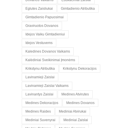
Dovanos Vaikams
Edukaciniai Zaislai
Eglutes Zaisliukai
Gimtadienio Atributika
Gimtadienio Papuosimai
Graviruotos Dovanos
Idejos Vaiku Gimtadieniui
Idejos Vestuvems
Kaledines Dovanos Vaikams
Kalėdiniai Sveikinimai Įmonėms
Krikstynu Atributika
Krikstynu Dekoracijos
Lavinamieji Zaislai
Lavinamieji Zaislai Vaikams
Lavinantys Zaislai
Medines Atvirutes
Medines Dekoracijos
Medines Dovanos
Medines Raides
Mediniai Atvirukai
Mediniai Suvenyrai
Mediniai Zaislai