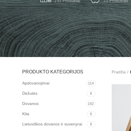
192 Produktai
21 Produktas
PRODUKTO KATEGORIJOS
Pradžia
Apdovanojimai
114
Dėžutės
6
Dovanos
192
Kita
6
Lietuviškos dovanos ir suvenyrai
8