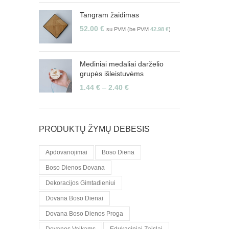
Tangram žaidimas
52.00
€
su PVM (be PVM
42.98
€
)
Mediniai medaliai darželio
grupės išleistuvėms
1.44
€
–
2.40
€
PRODUKTŲ ŽYMŲ DEBESIS
Apdovanojimai
Boso Diena
Boso Dienos Dovana
Dekoracijos Gimtadieniui
Dovana Boso Dienai
Dovana Boso Dienos Proga