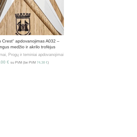
 Crest“ apdovanojimas A032 –
PASIRINKITE SAVYBES
gus medžio ir akrilo trofėjus
mai
,
Progų ir teminiai apdovanojimai
.00
€
su PVM (be PVM
74.38
€
)