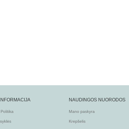
 INFORMACIJA
NAUDINGOS NUORODOS
Politika
Mano paskyra
isyklės
Krepšelis