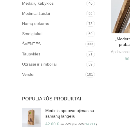
Medalių kabyklos
40
Mediniai žaislai
95
Namų dekoras
73
Smeigtukai
59
„Modern
ŠVENTĖS
333
praban
Apdovanoji
Taupyklės
21
90
Užrašai ir simboliai
59
Verslui
101
POPULIARŪS PRODUKTAI
Medinis apdovanojimas su
samanų langeliu
42.00
€
su PVM (be PVM
34.71
€
)