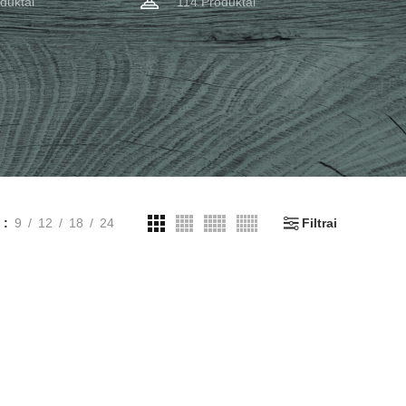
duktai
114 Produktai
i
9
12
18
24
Filtrai