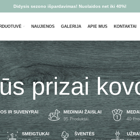
Didysis sezono išpardavimas! Nuolaidos net iki 40%!
RDUOTUVĖ
NAUJIENOS
GALERIJA
APIE MUS
KONTAKTAI
lūs prizai ko
OS IR SUVENYRAI
MEDINIAI ŽAISLAI
MEDA
95 Produktai
40 Pro
SMEIGTUKAI
ŠVENTĖS
UŽRAŠ