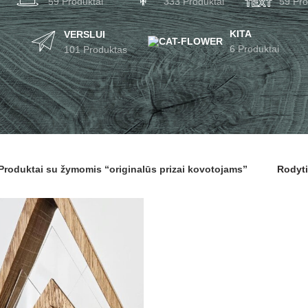
59 Produktai
333 Produktai
59 Pro
KITA
VERSLUI
6 Produktai
101 Produktas
Produktai su žymomis “originalūs prizai kovotojams”
Rodyt