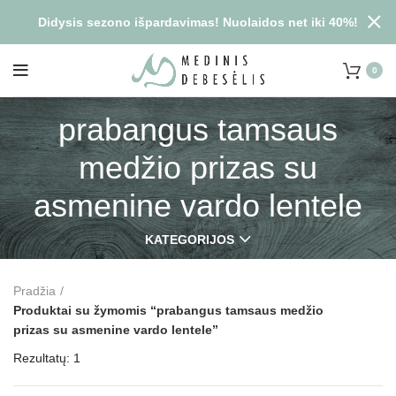
Didysis sezono išpardavimas! Nuolaidos net iki 40%!
0
prabangus tamsaus
medžio prizas su
asmenine vardo lentele
KATEGORIJOS
Pradžia
Produktai su žymomis “prabangus tamsaus medžio
prizas su asmenine vardo lentele”
Rezultatų: 1