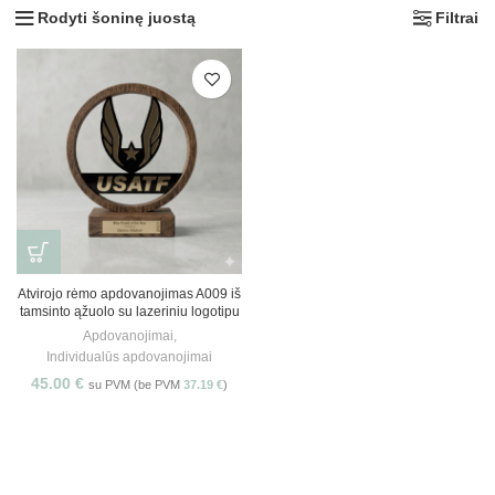
Rodyti šoninę juostą
Filtrai
Atvirojo rėmo apdovanojimas A009 iš
tamsinto ąžuolo su lazeriniu logotipu
Apdovanojimai
,
Individualūs apdovanojimai
45.00
€
su PVM (be PVM
37.19
€
)