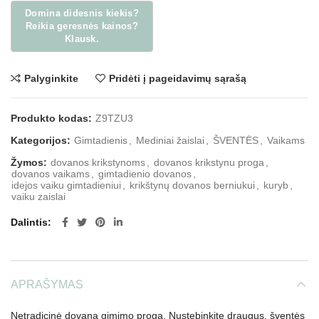
Palyginkite
Pridėti į pageidavimų sąrašą
Produkto kodas:
Z9TZU3
Kategorijos:
Gimtadienis
,
Mediniai žaislai
,
ŠVENTĖS
,
Vaikams
Žymos:
dovanos krikstynoms
,
dovanos krikstynu proga
,
dovanos vaikams
,
gimtadienio dovanos
,
idejos vaiku gimtadieniui
,
krikštynų dovanos berniukui
,
kuryb
,
vaiku zaislai
Dalintis
APRAŠYMAS
Netradicinė dovana gimimo proga. Nustebinkite draugus, šventės