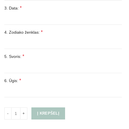
*
3. Data:
*
4. Zodiako ženklas:
*
5. Svoris:
*
6. Ūgis:
Į KREPŠELĮ