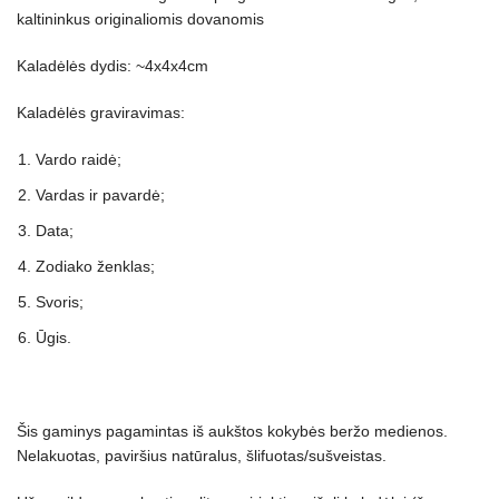
kaltininkus originaliomis dovanomis
Kaladėlės dydis: ~4x4x4cm
Kaladėlės graviravimas:
Vardo raidė;
Vardas ir pavardė;
Data;
Zodiako ženklas;
Svoris;
Ūgis.
Šis gaminys pagamintas iš aukštos kokybės beržo medienos.
Nelakuotas, paviršius natūralus, šlifuotas/sušveistas.