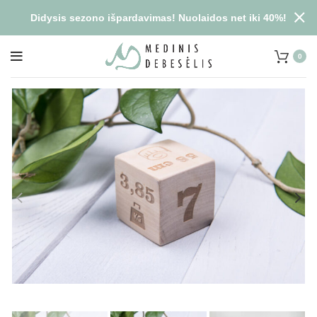
Didysis sezono išpardavimas! Nuolaidos net iki 40%!
0