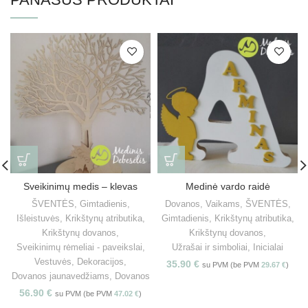
Sveikinimų medis – klevas
Medinė vardo raidė
ŠVENTĖS
,
Gimtadienis
,
Dovanos
,
Vaikams
,
ŠVENTĖS
,
Išleistuvės
,
Krikštynų atributika
,
Gimtadienis
,
Krikštynų atributika
,
Krikštynų dovanos
,
Krikštynų dovanos
,
Sveikinimų rėmeliai - paveikslai
,
Užrašai ir simboliai
,
Inicialai
Vestuvės
,
Dekoracijos
,
35.90
€
su PVM (be PVM
29.67
€
)
Dovanos jaunavedžiams
,
Dovanos
56.90
€
su PVM (be PVM
47.02
€
)