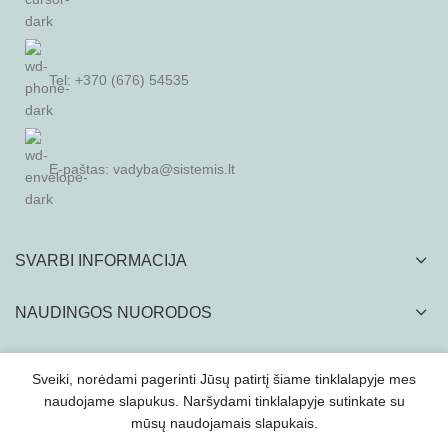
Tel: +370 (676) 54535
E-paštas:
vadyba@sistemis.lt
SVARBI INFORMACIJA
NAUDINGOS NUORODOS
Sveiki, norėdami pagerinti Jūsų patirtį šiame tinklalapyje mes
naudojame slapukus. Naršydami tinklalapyje sutinkate su
mūsų naudojamais slapukais.
SISTEMIS, UAB
2022
Visą tinklapyje esančia vizualinę ir tekstinę medžiagą kopijuoti
ir platinti griežtai draudžiama.