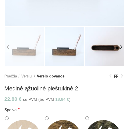
Pradžia
Verslui
Verslo dovanos
Medinė ąžuolinė pieštukinė 2
22.80
€
su PVM (be PVM
18.84
€
)
*
Spalva