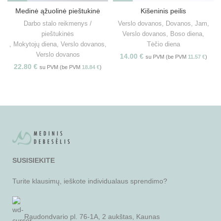
Medinė ąžuolinė pieštukinė
Kišeninis peilis
Darbo stalo reikmenys /
Verslo dovanos
,
Dovanos
,
Jam
,
pieštukinės
Verslo dovanos
,
Boso diena
,
,
Mokytojų diena
,
Verslo dovanos
,
Tėčio diena
Verslo dovanos
14.00
€
su PVM (be PVM
11.57
€
)
22.80
€
su PVM (be PVM
18.84
€
)
SUSISIEKITE
Turite klausimų, ieškote individualaus sprendimo?
Raudondvario pl. 76-1A, 2 aukštas, Kaunas