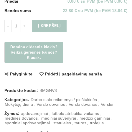
Priedai
0.00 € su PVM (be PVM 0.00 €)
Bendra suma
22.80 € su PVM (be PVM 18.84 €)
Į KREPŠELĮ
Palyginkite
Pridėti į pageidavimų sąrašą
Produkto kodas:
BMGNV3
Kategorijos:
Darbo stalo reikmenys / pieštukinės
,
Mokytojų diena
,
Verslo dovanos
,
Verslo dovanos
,
Verslui
Žymos:
apdovanojimai
,
futbolo atributika vaikams
,
medines dovanos
,
mediniai suvenyrai
,
medzio gaminiai
,
sportiniai apdovanojimai
,
statuleles
,
taures
,
trofejus