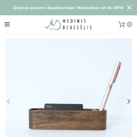
Didysis sezono išpardavimas! Nuolaidos net iki 40%!
0