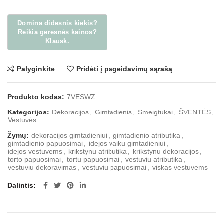
Palyginkite
Pridėti į pageidavimų sąrašą
Produkto kodas:
7VESWZ
Kategorijos:
Dekoracijos
,
Gimtadienis
,
Smeigtukai
,
ŠVENTĖS
,
Vestuvės
Žymų:
dekoracijos gimtadieniui
,
gimtadienio atributika
,
gimtadienio papuosimai
,
idejos vaiku gimtadieniui
,
idejos vestuvems
,
krikstynu atributika
,
krikstynu dekoracijos
,
torto papuosimai
,
tortu papuosimai
,
vestuviu atributika
,
vestuviu dekoravimas
,
vestuviu papuosimai
,
viskas vestuvems
Dalintis