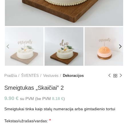
Pradžia
ŠVENTĖS
Vestuvės
Dekoracijos
Smeigtukas „Skaičiai” 2
9.90
€
su PVM (be PVM
8.18
€
)
Smeigtukai tinka kaip stalų numeracija arba gimtadienio tortui
*
Tekstas/užrašas/vardas: