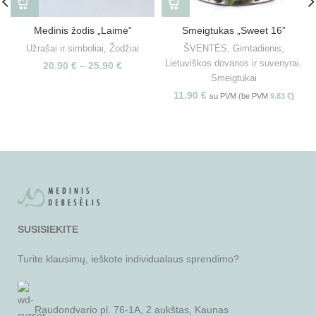
Medinis žodis „Laimė”
Smeigtukas „Sweet 16”
Užrašai ir simboliai
,
Žodžiai
ŠVENTĖS
,
Gimtadienis
,
Lietuviškos dovanos ir suvenyrai
,
20.90
€
–
25.90
€
Smeigtukai
11.90
€
su PVM (be PVM
9.83
€
)
SUSISIEKITE
Turite klausimų, ieškote individualaus sprendimo?
Raudondvario pl. 76-1A, 2 aukštas, Kaunas