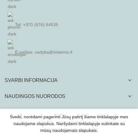
Tel: +370 (676) 54535
E-paštas:
vadyba@sistemis.lt
SVARBI INFORMACIJA
NAUDINGOS NUORODOS
Sveiki, norėdami pagerinti Jūsų patirtį šiame tinklalapyje mes
naudojame slapukus. Naršydami tinklalapyje sutinkate su
mūsų naudojamais slapukais.
SISTEMIS, UAB
2022
Visą tinklapyje esančia vizualinę ir tekstinę medžiagą kopijuoti
ir platinti griežtai draudžiama.