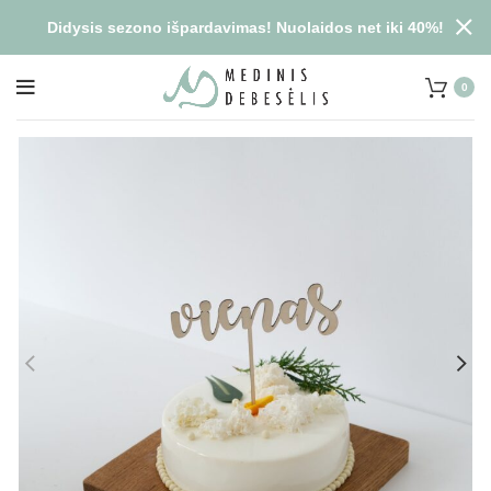
Didysis sezono išpardavimas! Nuolaidos net iki 40%!
0